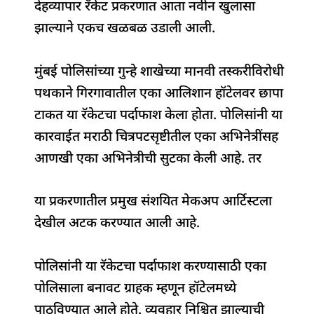
देहव्यापार रॅकेट प्रकरणात आता नवीन खुलासा
e
s
e
a
g
e
झाल्याने एकच खळबळ उडाली आली.
b
A
dI
d
ra
o
p
n
s
m
मुंबई पोलिसांच्या गुन्हे शाखेच्या मानवी तस्करीविरोधी
o
p
पथकाने गिरगावातील एका आलिशान हॉटेलवर छापा
k
टाकत या रॅकेटचा पर्दाफाश केला होता. पोलिसांनी या
कारवाईत मराठी चित्रपटसृष्टीतील एका अभिनेत्रींसह
आणखी एका अभिनेत्रीची सुटका केली आहे. तर
या प्रकरणातील प्रमुख संशयित मेकअप आर्टिस्टला
देखील अटक करण्यात आली आहे.
पोलिसांनी या रॅकेटचा पर्दाफाश करण्यासाठी एका
पोलिसाला बनावट ग्राहक म्हणून हॉटेलमध्ये
पाठविण्यात आले होते. व्यवहार निश्चित झाल्याची