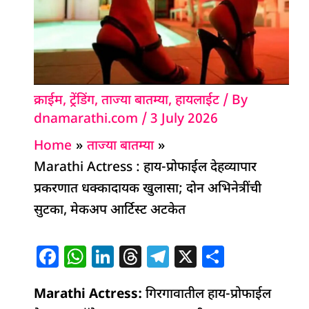
क्राईम
,
ट्रेंडिंग
,
ताज्या बातम्या
,
हायलाईट
/ By
dnamarathi.com
/
3 July 2026
Home
ताज्या बातम्या
Marathi Actress : हाय-प्रोफाईल देहव्यापार
प्रकरणात धक्कादायक खुलासा; दोन अभिनेत्रींची
सुटका, मेकअप आर्टिस्ट अटकेत
F
W
Li
T
T
X
S
a
h
n
h
el
h
Marathi Actress:
c
at
k
re
गिरगावातील हाय-प्रोफाईल
e
ar