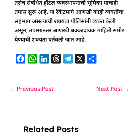
तसेच संबंधित हॉटेल व्यवस्थापनाची भूमिका याचाही
तपास सुरू आहे. या रॅकेटमागे आणखी काही व्यक्तींचा
सहभाग असल्याची शक्यता पोलिसांनी व्यक्त केली
असून, तपासानंतर आणखी धक्कादायक माहिती समोर
येण्याची शक्यता वर्तवली जात आहे.
F
W
Li
T
T
X
S
a
h
n
h
el
h
c
at
k
re
e
ar
e
s
e
a
g
e
←
Previous Post
Next Post
→
b
A
dI
d
ra
o
p
n
s
m
o
p
k
Related Posts