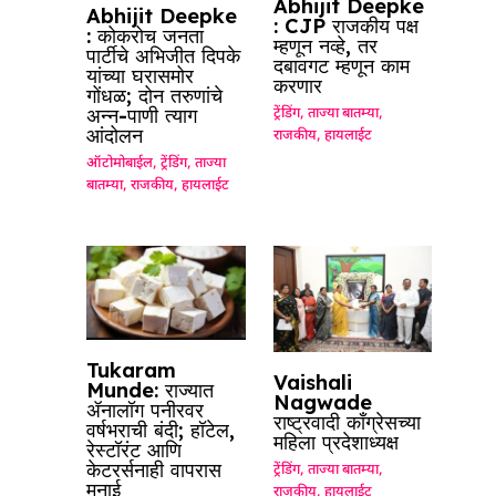
Abhijit Deepke
Abhijit Deepke
: CJP राजकीय पक्ष
: कोकरोच जनता
म्हणून नव्हे, तर
पार्टीचे अभिजीत दिपके
दबावगट म्हणून काम
यांच्या घरासमोर
करणार
गोंधळ; दोन तरुणांचे
अन्न-पाणी त्याग
ट्रेंडिंग
,
ताज्या बातम्या
,
आंदोलन
राजकीय
,
हायलाईट
ऑटोमोबाईल
,
ट्रेंडिंग
,
ताज्या
बातम्या
,
राजकीय
,
हायलाईट
Tukaram
Vaishali
Munde: राज्यात
Nagwade
ॲनालॉग पनीरवर
राष्ट्रवादी काँग्रेसच्या
वर्षभराची बंदी; हॉटेल,
महिला प्रदेशाध्यक्ष
रेस्टॉरंट आणि
केटरर्सनाही वापरास
ट्रेंडिंग
,
ताज्या बातम्या
,
मनाई
राजकीय
,
हायलाईट