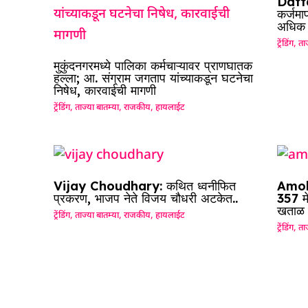
Datta
कर्जमा
अधिक श
ट्रेंडिंग
,
ताज
मुकुंदनगरमध्ये पालिका कर्मचाऱ्यावर प्राणघातक
हल्ला; आ. संग्राम जगताप यांच्याकडून घटनेचा
निषेध, कारवाईची मागणी
ट्रेंडिंग
,
ताज्या बातम्या
,
राजकीय
,
हायलाईट
Vijay Choudhary: कथित ध्वनीफित
Amol 
प्रकरण, भाजप नेते विजय चौधरी अटकेत..
357 म
खताळ
ट्रेंडिंग
,
ताज्या बातम्या
,
राजकीय
,
हायलाईट
ट्रेंडिंग
,
ताज