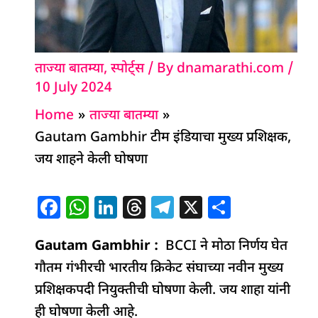
ताज्या बातम्या
,
स्पोर्ट्स
/ By
dnamarathi.com
/
10 July 2024
Home
ताज्या बातम्या
Gautam Gambhir टीम इंडियाचा मुख्य प्रशिक्षक,
जय शाहने केली घोषणा
F
W
Li
T
T
X
S
a
h
n
h
el
h
Gautam Gambhir :
c
at
k
re
BCCI ने मोठा निर्णय घेत
e
ar
गौतम गंभीरची भारतीय क्रिकेट संघाच्या नवीन मुख्य
e
s
e
a
g
e
प्रशिक्षकपदी नियुक्तीची घोषणा केली. जय शाहा यांनी
b
A
dI
d
ra
ही घोषणा केली आहे.