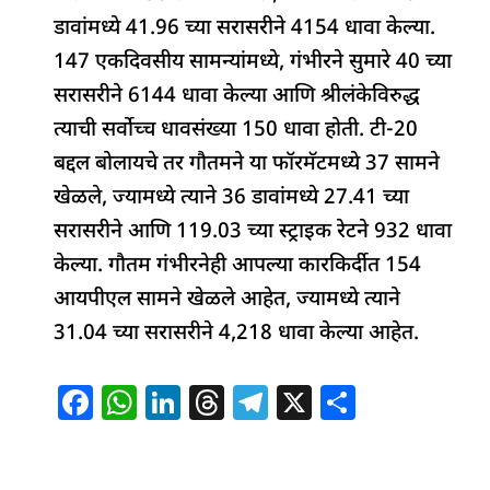
डावांमध्ये 41.96 च्या सरासरीने 4154 धावा केल्या.
147 एकदिवसीय सामन्यांमध्ये, गंभीरने सुमारे 40 च्या
सरासरीने 6144 धावा केल्या आणि श्रीलंकेविरुद्ध
त्याची सर्वोच्च धावसंख्या 150 धावा होती. टी-20
बद्दल बोलायचे तर गौतमने या फॉरमॅटमध्ये 37 सामने
खेळले, ज्यामध्ये त्याने 36 डावांमध्ये 27.41 च्या
सरासरीने आणि 119.03 च्या स्ट्राइक रेटने 932 धावा
केल्या. गौतम गंभीरनेही आपल्या कारकिर्दीत 154
आयपीएल सामने खेळले आहेत, ज्यामध्ये त्याने
31.04 च्या सरासरीने 4,218 धावा केल्या आहेत.
F
W
Li
T
T
X
S
a
h
n
h
el
h
c
at
k
re
e
ar