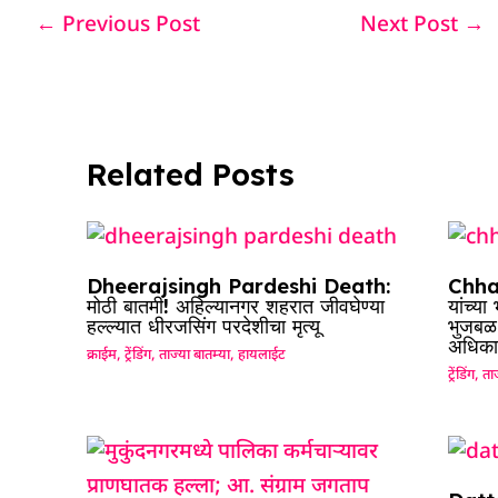
e
s
e
a
g
e
←
Previous Post
Next Post
→
b
A
dI
d
ra
o
p
n
s
m
o
p
k
Related Posts
Dheerajsingh Pardeshi Death:
Chhag
मोठी बातमी! अहिल्यानगर शहरात जीवघेण्या
यांच्य
हल्ल्यात धीरजसिंग परदेशीचा मृत्यू
भुजबळ म
अधिका
क्राईम
,
ट्रेंडिंग
,
ताज्या बातम्या
,
हायलाईट
ट्रेंडिंग
,
ताज