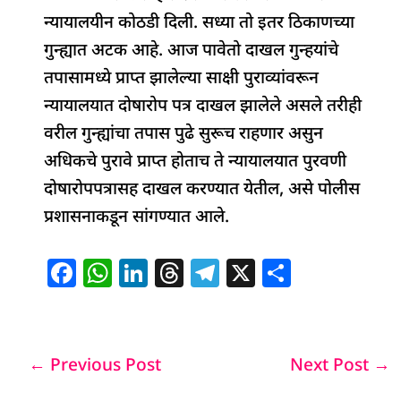
न्यायालयीन कोठडी दिली. सध्या तो इतर ठिकाणच्या
गुन्ह्यात अटक आहे. आज पावेतो दाखल गुन्हयांचे
तपासामध्ये प्राप्त झालेल्या साक्षी पुराव्यांवरून
न्यायालयात दोषारोप पत्र दाखल झालेले असले तरीही
वरील गुन्ह्यांचा तपास पुढे सुरूच राहणार असुन
अधिकचे पुरावे प्राप्त होताच ते न्यायालयात पुरवणी
दोषारोपपत्रासह दाखल करण्यात येतील, असे पोलीस
प्रशासनाकडून सांगण्यात आले.
F
W
Li
T
T
X
S
a
h
n
h
el
h
c
at
k
re
e
ar
e
s
e
a
g
e
←
Previous Post
Next Post
→
b
A
dI
d
ra