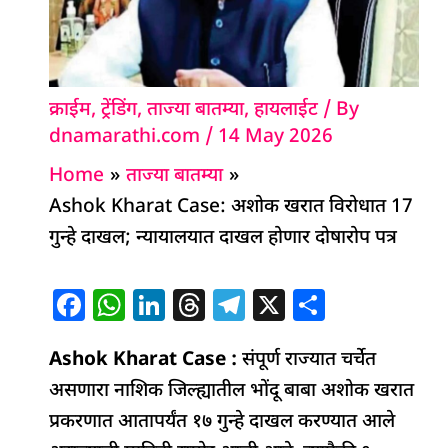
क्राईम
,
ट्रेंडिंग
,
ताज्या बातम्या
,
हायलाईट
/ By
dnamarathi.com
/
14 May 2026
Home
ताज्या बातम्या
Ashok Kharat Case: अशोक खरात विरोधात 17
गुन्हे दाखल; न्यायालयात दाखल होणार दोषारोप पत्र
F
W
Li
T
T
X
S
a
h
n
h
el
h
Ashok Kharat Case :
c
at
k
re
संपूर्ण राज्यात चर्चेत
e
ar
असणारा नाशिक जिल्ह्यातील भोंदू बाबा अशोक खरात
e
s
e
a
g
e
प्रकरणात आतापर्यंत १७ गुन्हे दाखल करण्यात आले
b
A
dI
d
ra