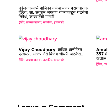
ट्रेंडिंग
,
ताज
मुकुंदनगरमध्ये पालिका कर्मचाऱ्यावर प्राणघातक
हल्ला; आ. संग्राम जगताप यांच्याकडून घटनेचा
निषेध, कारवाईची मागणी
ट्रेंडिंग
,
ताज्या बातम्या
,
राजकीय
,
हायलाईट
Vijay Choudhary: कथित ध्वनीफित
Amol 
प्रकरण, भाजप नेते विजय चौधरी अटकेत..
357 म
खताळ
ट्रेंडिंग
,
ताज्या बातम्या
,
राजकीय
,
हायलाईट
ट्रेंडिंग
,
ताज