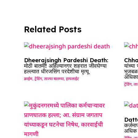
o
p
n
s
m
o
p
k
Related Posts
Dheerajsingh Pardeshi Death:
Chhag
मोठी बातमी! अहिल्यानगर शहरात जीवघेण्या
यांच्य
हल्ल्यात धीरजसिंग परदेशीचा मृत्यू
भुजबळ म
अधिका
क्राईम
,
ट्रेंडिंग
,
ताज्या बातम्या
,
हायलाईट
ट्रेंडिंग
,
ताज
Datta
कर्जमा
अधिक श