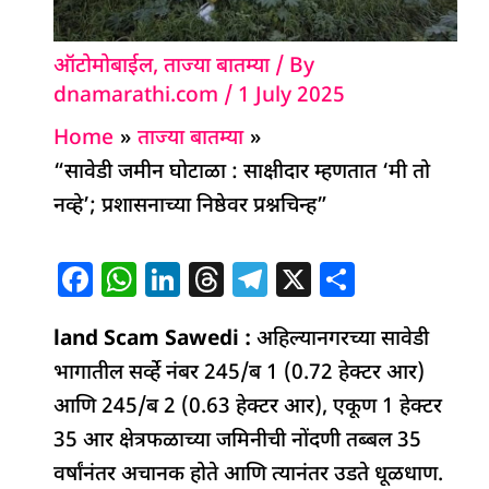
ऑटोमोबाईल
,
ताज्या बातम्या
/ By
dnamarathi.com
/
1 July 2025
Home
ताज्या बातम्या
“सावेडी जमीन घोटाळा : साक्षीदार म्हणतात ‘मी तो
नव्हे’; प्रशासनाच्या निष्ठेवर प्रश्नचिन्ह”
F
W
Li
T
T
X
S
a
h
n
h
el
h
land Scam Sawedi
c
at
k
re
:
अहिल्यानगरच्या सावेडी
e
ar
भागातील सर्व्हे नंबर 245/ब 1 (0.72 हेक्टर आर)
e
s
e
a
g
e
आणि 245/ब 2 (0.63 हेक्टर आर), एकूण 1 हेक्टर
b
A
dI
d
ra
35 आर क्षेत्रफळाच्या जमिनीची नोंदणी तब्बल 35
o
p
n
s
m
वर्षांनंतर अचानक होते आणि त्यानंतर उडते धूळधाण.