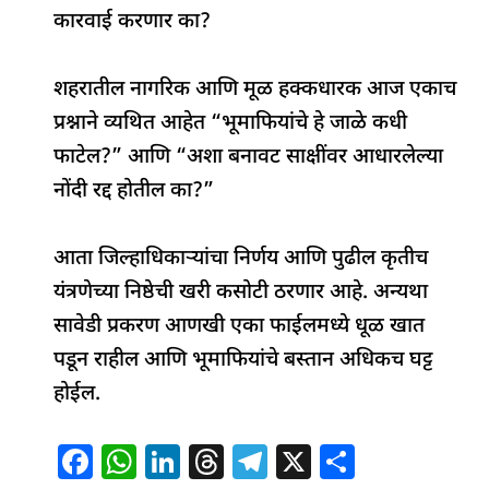
कारवाई करणार का?
शहरातील नागरिक आणि मूळ हक्कधारक आज एकाच
प्रश्नाने व्यथित आहेत “भूमाफियांचे हे जाळे कधी
फाटेल?” आणि “अशा बनावट साक्षींवर आधारलेल्या
नोंदी रद्द होतील का?”
आता जिल्हाधिकाऱ्यांचा निर्णय आणि पुढील कृतीच
यंत्रणेच्या निष्ठेची खरी कसोटी ठरणार आहे. अन्यथा
सावेडी प्रकरण आणखी एका फाईलमध्ये धूळ खात
पडून राहील आणि भूमाफियांचे बस्तान अधिकच घट्ट
होईल.
F
W
Li
T
T
X
S