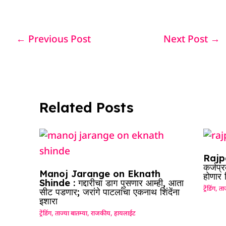
a
h
n
h
el
h
c
at
k
re
e
ar
e
s
e
a
g
e
←
Previous Post
Next Post
→
b
A
dI
d
ra
o
p
n
s
m
o
p
k
Related Posts
Rajpa
कर्जप्
Manoj Jarange on Eknath
होणार
Shinde : गद्दारीचा डाग पुसणार आम्ही, आता
ट्रेंडिंग
,
ताज
सीट पडणार; जरांगे पाटलांचा एकनाथ शिंदेंना
इशारा
ट्रेंडिंग
,
ताज्या बातम्या
,
राजकीय
,
हायलाईट