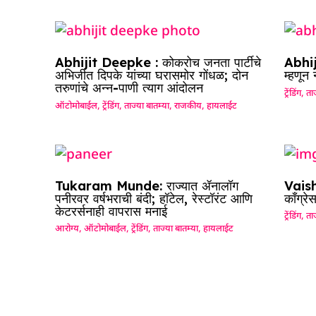
Abhijit Deepke : कोकरोच जनता पार्टीचे
Abhij
अभिजीत दिपके यांच्या घरासमोर गोंधळ; दोन
म्हणून
तरुणांचे अन्न-पाणी त्याग आंदोलन
ट्रेंडिंग
,
ताज
ऑटोमोबाईल
,
ट्रेंडिंग
,
ताज्या बातम्या
,
राजकीय
,
हायलाईट
Tukaram Munde: राज्यात ॲनालॉग
Vaish
पनीरवर वर्षभराची बंदी; हॉटेल, रेस्टॉरंट आणि
काँग्रे
केटरर्सनाही वापरास मनाई
ट्रेंडिंग
,
ताज
आरोग्य
,
ऑटोमोबाईल
,
ट्रेंडिंग
,
ताज्या बातम्या
,
हायलाईट