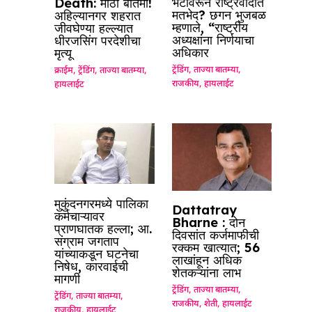
भेटीवरून राष्ट्रवादीत
Death: मोठी बातमी!
मतभेद? छगन भुजबळ
अहिल्यानगर शहरात
म्हणाले, “राष्ट्रीय
जीवघेण्या हल्ल्यात
अध्यक्षांना निर्णयाचा
धीरजसिंग परदेशीचा
अधिकार
मृत्यू
ट्रेंडिंग
,
ताज्या बातम्या
,
क्राईम
,
ट्रेंडिंग
,
ताज्या बातम्या
,
राजकीय
,
हायलाईट
हायलाईट
मुकुंदनगरमध्ये पालिका
Dattatray
कर्मचाऱ्यावर
Bharne : दोन
प्राणघातक हल्ला; आ.
दिवसांत कर्जमाफीची
संग्राम जगताप
रक्कम खात्यात; 56
यांच्याकडून घटनेचा
लाखांहून अधिक
निषेध, कारवाईची
शेतकऱ्यांना लाभ
मागणी
ट्रेंडिंग
,
ताज्या बातम्या
,
ट्रेंडिंग
,
ताज्या बातम्या
,
राजकीय
,
शेती
,
हायलाईट
राजकीय
,
हायलाईट