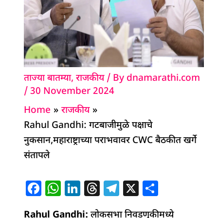
ताज्या बातम्या
,
राजकीय
/ By
dnamarathi.com
/
30 November 2024
Home
राजकीय
Rahul Gandhi: गटबाजीमुळे पक्षाचे
नुकसान,महाराष्ट्राच्या पराभवावर CWC बैठकीत खर्गे
संतापले
F
W
Li
T
T
X
S
a
h
n
h
el
h
Rahul Gandhi:
लोकसभा निवडणुकीमध्ये