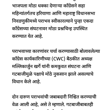
c
at
k
re
e
ar
भाजपला मोठा धक्का देणाऱ्या काँग्रेसने सहा
e
s
e
a
g
e
महिन्यांतर्गतच हरियाणा आणि महाराष्ट्र विधानसभा
b
A
dI
d
ra
निवडणुकीमध्ये पराभव स्वीकारल्याने पुन्हा एकदा
o
p
n
s
m
काँग्रेसच्या संघटनावर मोठा प्रश्नचिन्ह उपस्थित
o
p
करण्यात येत आहे.
k
पराभवाच्या कारणांवर चर्चा करण्यासाठी बोलावलेल्या
काँग्रेस कार्यकारिणीच्या (CWC) बैठकीत अध्यक्ष
मल्लिकार्जुन खर्गे यांनी कमकुवत संघटना आणि
गटबाजीमुळे पक्षाचे मोठे नुकसान झाले असल्याचे
विधान केले आहे.
दोन दारुण पराभवांची जबाबदारी निश्चित करण्याची
वेळ आली आहे, असे ते म्हणाले. गटबाजीबाबतही