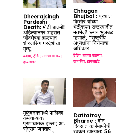
Chhagan
Bhujbal : प्रशांत
Dheerajsingh
किशोर यांच्या
Pardeshi
भेटीवरून राष्ट्रवादीत
Death: मोठी बातमी!
मतभेद? छगन भुजबळ
अहिल्यानगर शहरात
म्हणाले, “राष्ट्रीय
जीवघेण्या हल्ल्यात
अध्यक्षांना निर्णयाचा
धीरजसिंग परदेशीचा
अधिकार
मृत्यू
ट्रेंडिंग
,
ताज्या बातम्या
,
क्राईम
,
ट्रेंडिंग
,
ताज्या बातम्या
,
राजकीय
,
हायलाईट
हायलाईट
मुकुंदनगरमध्ये पालिका
Dattatray
कर्मचाऱ्यावर
Bharne : दोन
प्राणघातक हल्ला; आ.
दिवसांत कर्जमाफीची
संग्राम जगताप
रक्कम खात्यात; 56