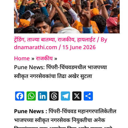
ट्रेंडिंग
,
ताज्या बातम्या
,
राजकीय
,
हायलाईट
/ By
dnamarathi.com
/
15 June 2026
Home
राजकीय
Pune News: पिंपरी-चिंचवडमधील भाजपच्या
स्वीकृत नगरसेवकांचा तिढा अखेर सुटला
F
W
Li
T
T
X
S
a
h
n
h
el
h
Pune News :
c
at
k
पिंपरी-चिंचवड महानगरपालिकेतील
re
e
ar
भाजपच्या स्वीकृत नगरसेवक नियुक्तीचा अनेक
e
s
e
a
g
e