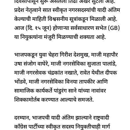
दिवसांपासून सुरू असलेला तिढा अखेर सुटला आहे.
b
A
dI
d
ra
प्रदेश नेतृत्वाने सात स्वीकृत नगरसदस्यांची यादी अंतिम
o
p
n
s
m
केल्याची माहिती विश्वसनीय सूत्रांकडून मिळाली आहे.
o
p
आज (दि. १५ जून) होणाऱ्या सर्वसाधारण सभेत (GB)
k
या नियुक्त्यांना मंजुरी मिळण्याची शक्यता आहे.
भाजपकडून युवा चेहरा गिरीश देशमुख, माजी महापौर
उषा संजोग वाघेरे, माजी नगरसेविका सुजाता पालांडे,
माजी नगरसेवक चंद्रकांत नखाते, रावेत येथील दीपक
भोंडवे, माजी नगरसेविका विनया तापकीर आणि
सामाजिक कार्यकर्ते पांडुरंग साने यांच्या नावांवर
शिक्कामोर्तब करण्यात आल्याचे समजते.
दरम्यान, भाजपची यादी अंतिम झाल्याने राष्ट्रवादी
काँग्रेस पार्टीच्या स्वीकृत सदस्य नियुक्तीचाही मार्ग