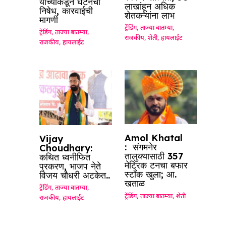
यांच्याकडून घटनेचा
लाखांहून अधिक
निषेध, कारवाईची
शेतकऱ्यांना लाभ
मागणी
ट्रेंडिंग
,
ताज्या बातम्या
,
ट्रेंडिंग
,
ताज्या बातम्या
,
राजकीय
,
शेती
,
हायलाईट
राजकीय
,
हायलाईट
Amol Khatal
Vijay
: संगमनेर
Choudhary:
तालुक्यासाठी 357
कथित ध्वनीफित
मेट्रिक टनचा बफार
प्रकरण, भाजप नेते
स्टॉक खुला; आ.
विजय चौधरी अटकेत..
खताळ
ट्रेंडिंग
,
ताज्या बातम्या
,
ट्रेंडिंग
,
ताज्या बातम्या
,
शेती
राजकीय
,
हायलाईट