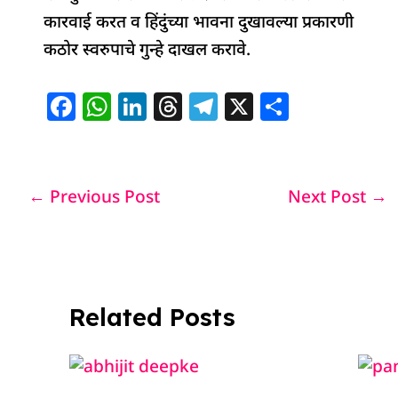
कारवाई करत व हिंदुंच्या भावना दुखावल्या प्रकारणी
कठोर स्वरुपाचे गुन्हे दाखल करावे.
F
W
Li
T
T
X
S
a
h
n
h
el
h
c
at
k
re
e
ar
e
s
e
a
g
e
←
Previous Post
Next Post
→
b
A
dI
d
ra
o
p
n
s
m
o
p
k
Related Posts