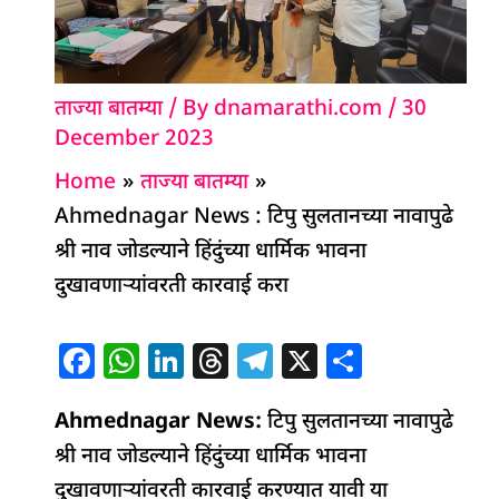
ताज्या बातम्या
/ By
dnamarathi.com
/
30
December 2023
Home
ताज्या बातम्या
Ahmednagar News : टिपु सुलतानच्या नावापुढे
श्री नाव जोडल्याने हिंदुंच्या धार्मिक भावना
दुखावणाऱ्यांवरती कारवाई करा
F
W
Li
T
T
X
S
a
h
n
h
el
h
Ahmednagar News:
c
at
k
re
टिपु सुलतानच्या नावापुढे
e
ar
श्री नाव जोडल्याने हिंदुंच्या धार्मिक भावना
e
s
e
a
g
e
दुखावणाऱ्यांवरती कारवाई करण्यात यावी या