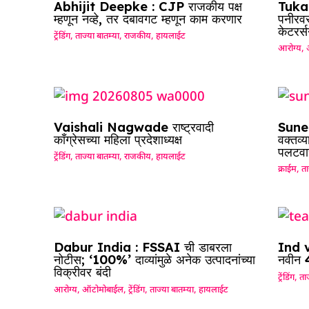
Abhijit Deepke : CJP राजकीय पक्ष
Tuka
म्हणून नव्हे, तर दबावगट म्हणून काम करणार
पनीरवर
केटरर्
ट्रेंडिंग
,
ताज्या बातम्या
,
राजकीय
,
हायलाईट
आरोग्य
,
Vaishali Nagwade राष्ट्रवादी
Sunet
काँग्रेसच्या महिला प्रदेशाध्यक्ष
वक्तव्य
पलटवा
ट्रेंडिंग
,
ताज्या बातम्या
,
राजकीय
,
हायलाईट
क्राईम
,
ता
Dabur India : FSSAI ची डाबरला
Ind vs
नोटीस; ‘100%’ दाव्यांमुळे अनेक उत्पादनांच्या
नवीन 4
विक्रीवर बंदी
ट्रेंडिंग
,
ताज
आरोग्य
,
ऑटोमोबाईल
,
ट्रेंडिंग
,
ताज्या बातम्या
,
हायलाईट