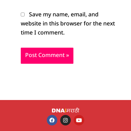
Save my name, email, and
website in this browser for the next
time I comment.
F
I
Y
a
n
o
c
s
u