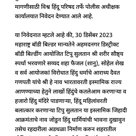
b
A
dI
d
ra
मागणीसाठी विश्व हिंदू परिषद तर्फे पोलीस अधीक्षक
o
p
n
s
m
कार्यालयात निवेदन देण्यात आले आहे.
o
p
k
या निवेदनात म्हटले आहे की, 30 डिसेंबर 2023
महाराष्ट्र बॉडी बिल्डर मान्यतेने अहमदनगर डिस्ट्रीक्ट
बॉडी बिल्डींग आयोजित टिपू सुलतान श्री शरीर सौष्ठ्य
स्पर्धा भरवणारे सय्यद शहा फैजल (शानु), सोहेल शेख
व सर्व आयोजकां विरोधात हिंदु धर्माचे आराध्य दैवत
गणपती यांचे श्री हे नाव भारतावरती इस्मामिक राज्य
आणण्याच्या हेतुने लाखों हिंदुंचे कतलेआम करणाऱ्या व
हजारो हिंदु मंदिरे पाडणाऱ्या, हिंदू महिलांवरती
बलात्कार करणाऱ्या टिपु सुलतान या इस्लामिक जिहादी
आक्रमंताचे नाव जोडुन हिंदु धार्मियांची भावना दुखावुन
तसेच रहदारीला अडथळा निर्माण करुन शहरातील