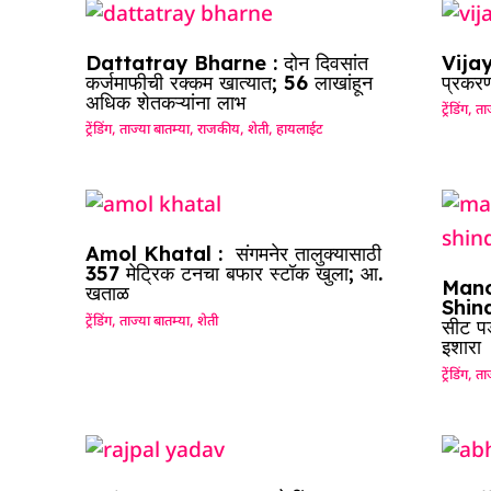
Dattatray Bharne : दोन दिवसांत
Vijay
कर्जमाफीची रक्कम खात्यात; 56 लाखांहून
प्रकरण
अधिक शेतकऱ्यांना लाभ
ट्रेंडिंग
,
ताज
ट्रेंडिंग
,
ताज्या बातम्या
,
राजकीय
,
शेती
,
हायलाईट
Amol Khatal : संगमनेर तालुक्यासाठी
357 मेट्रिक टनचा बफार स्टॉक खुला; आ.
Mano
खताळ
Shinde
ट्रेंडिंग
,
ताज्या बातम्या
,
शेती
सीट पड
इशारा
ट्रेंडिंग
,
ताज