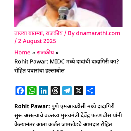
ताज्या बातम्या
,
राजकीय
/ By
dnamarathi.com
/
2 August 2025
Home
राजकीय
Rohit Pawar: MIDC मध्ये दादांची दादागिरी का?
रोहित पवारांचा हल्लाबोल
F
W
Li
T
T
X
S
a
h
n
h
el
h
Rohit Pawar:
c
at
k
पुणे एमआयडीसी मध्ये दादागिरी
re
e
ar
सुरू असल्याचे वक्तव्य मुख्यमंत्री देवेंद्र फडणवीस यांनी
e
s
e
a
g
e
केल्यानंतर आता कर्जत जामखेडचे आमदार रोहित
b
A
dI
d
ra