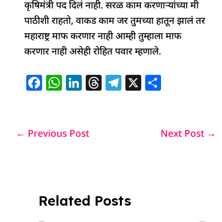
कृषिमंत्री पद दिलं नाही. सरळ काम करणाऱ्यांच्या मी
पाठीशी राहतो, वाकड काम जर तुमच्या हातून झालं तर
महाराष्ट्र माफ करणार नाही आम्ही तुम्हाला माफ
करणार नाही असेही रोहित पवार म्हणाले.
F
W
Li
T
T
X
S
a
h
n
h
el
h
c
at
k
re
e
ar
e
s
e
a
g
e
←
Previous Post
Next Post
→
b
A
dI
d
ra
o
p
n
s
m
o
p
k
Related Posts