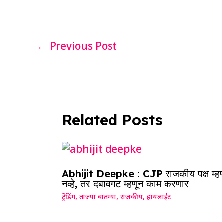
b
A
dI
d
ra
o
p
n
s
m
o
p
←
Previous Post
k
Related Posts
Abhijit Deepke : CJP राजकीय पक्ष म्ह
नव्हे, तर दबावगट म्हणून काम करणार
ट्रेंडिंग
,
ताज्या बातम्या
,
राजकीय
,
हायलाईट