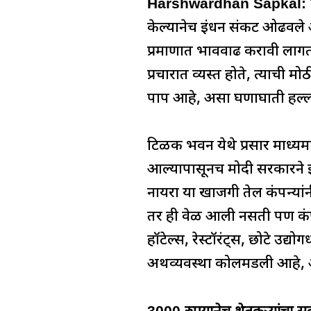
c
at
k
re
e
Harshwardhan Sapkal:
e
s
e
a
g
केल्यानेच इंधन संकट ओढवले 
b
A
dI
d
ra
प्रमाणात भाववाढ करावी लागत
o
p
n
s
m
प्रचारात व्यस्त होते, त्याची 
o
p
पाप आहे, असा घणाघाती हल्लाबोल
k
टिळक भवन येथे प्रसार माध्यमां
आल्यापासूनच मोदी सरकारने इं
नायरा या खाजगी तेल कंपन्या
तर ही वेळ आली नसती पण कंपन्
हॉटेल्स, रेस्टॉरंट्स, छोटे उद्
अर्थव्यवस्था कोलमडली आहे,
3000 रुपयानेच शेतकऱ्यांचा सर्