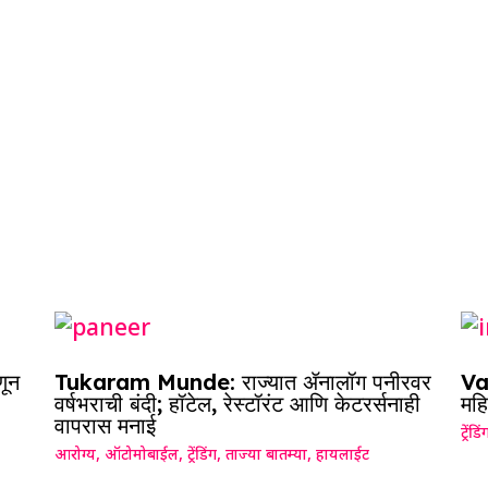
णून
Tukaram Munde: राज्यात ॲनालॉग पनीरवर
Vai
वर्षभराची बंदी; हॉटेल, रेस्टॉरंट आणि केटरर्सनाही
महि
वापरास मनाई
ट्रेंडिं
आरोग्य
,
ऑटोमोबाईल
,
ट्रेंडिंग
,
ताज्या बातम्या
,
हायलाईट