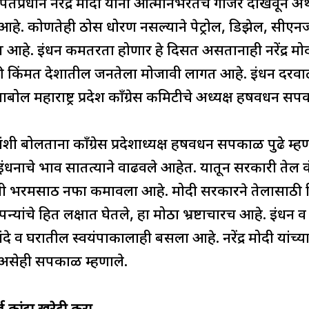
ar
पंतप्रधान नरेंद्र मोदी यांनी आत्मनिर्भरतेचे गाजर दाखवून अर्थव
e
आहे. कोणतेही ठोस धोरण नसल्याने पेट्रोल, डिझेल, सीएन
 आहे. इंधन कमतरता होणार हे दिसत असतानाही नरेंद्र मोद
मोठी किंमत देशातील जनतेला मोजावी लागत आहे. इंधन दरवाढ व 
 महाराष्ट्र प्रदेश काँग्रेस कमिटीचे अध्यक्ष हर्षवर्धन स
शी बोलताना काँग्रेस प्रदेशाध्यक्ष हर्षवर्धन सपकाळ पुढे म्
धनाचे भाव सातत्याने वाढवले आहेत. यातून सरकारी तेल क
ंनी भरमसाठ नफा कमावला आहे. मोदी सरकारने तेलासाठी र
यांचे हित लक्षात घेतले, हा मोठा भ्रष्टाचारच आहे. इंधन 
योगधंदे व घरातील स्वयंपाकालाही बसला आहे. नरेंद्र मोदी यांच
 असेही सपकाळ म्हणाले.
व कांदा खरेदी करा..