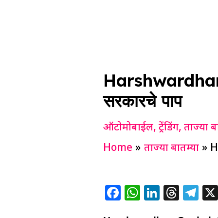
Harshwardhan Sa
सरकारचे पाप
ऑटोमोबाईल
,
ट्रेंडिंग
,
ताज्या ब
Home
ताज्या बातम्या
H
F
W
Li
T
T
a
h
n
h
el