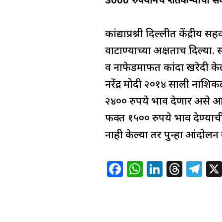
कांद्याप्रश्नी दिल्लीत केंद्रीय स
वाटाण्याच्या अक्षताच दिल्या.
व नाफेडमार्फत कांदा खरेदी के
नरेंद्र मोदी २०१४ साली नाशि
२४०० रुपये भाव देणार असे आश्
फक्त १५०० रुपये भाव देण्याच
नाही केल्या तर पुन्हा आंदोलन 
F
W
Li
T
T
a
h
n
h
el
c
at
k
re
e
e
s
e
a
g