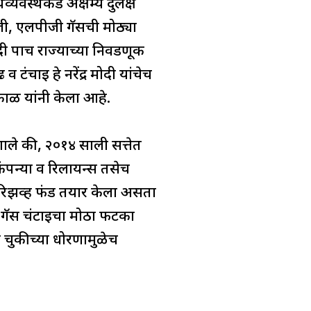
्यवस्थेकडे अक्षम्य दुर्लक्ष
जी, एलपीजी गॅसची मोठ्या
ी पाच राज्याच्या निवडणूक
टंचाई हे नरेंद्र मोदी यांचेच
पकाळ यांनी केला आहे.
हणाले की, २०१४ साली सत्तेत
ंपन्या व रिलायन्स तसेच
िझर्व्ह फंड तयार केला असता
व गॅस चंटाईचा मोठा फटका
्या चुकीच्या धोरणामुळेच