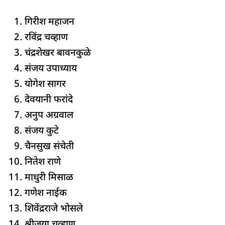
गिरीश महाजन
⁠रविंद्र चव्हाण
⁠चंद्रशेखर बावनकुळे
⁠संजय उपाध्याय
⁠योगेश सागर
⁠देवयानी फरांदे
⁠अनुप अग्रवाल
⁠संजय कुटे
⁠चैनसुख संचेती
⁠नितेश राणे
⁠माधुरी मिसाळ
⁠गणेश नाईक
⁠शिवेंद्रराजे भोसले
⁠श्रीजया चव्हाण