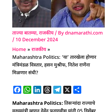
ताज्या बातम्या
,
राजकीय
/ By
dnamarathi.com
/
10 December 2024
Home
राजकीय
Maharashtra Politics: ‘या’ तारखेला होणार
मंत्रिमंडळ विस्तार, हसन मुश्रीफ, नितेश राणेंना
मिळणार संधी?
F
W
Li
T
T
X
S
a
h
n
h
el
h
Maharashtra Politics:
c
at
k
re
e
तिसऱ्यांदा राज्याचे
ar
मुख्यमंत्री म्हणून देवेंद्र फडणवीस यांनी 05 डिसेंबर