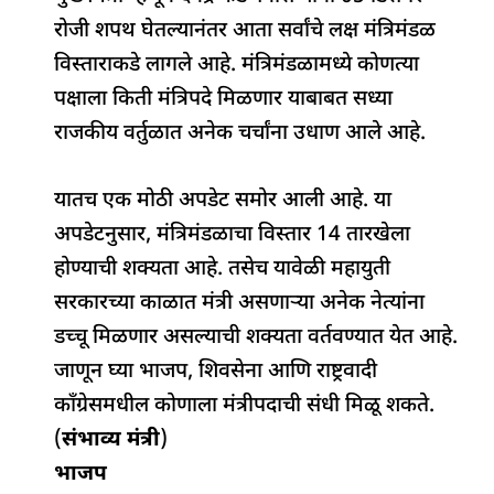
e
s
e
a
g
e
रोजी शपथ घेतल्यानंतर आता सर्वांचे लक्ष मंत्रिमंडळ
b
A
dI
d
ra
विस्ताराकडे लागले आहे. मंत्रिमंडळामध्ये कोणत्या
o
p
n
s
m
पक्षाला किती मंत्रिपदे मिळणार याबाबत सध्या
o
p
राजकीय वर्तुळात अनेक चर्चांना उधाण आले आहे.
k
यातच एक मोठी अपडेट समोर आली आहे. या
अपडेटनुसार, मंत्रिमंडळाचा विस्तार 14 तारखेला
होण्याची शक्यता आहे. तसेच यावेळी महायुती
सरकारच्या काळात मंत्री असणाऱ्या अनेक नेत्यांना
डच्चू मिळणार असल्याची शक्यता वर्तवण्यात येत आहे.
जाणून घ्या भाजप, शिवसेना आणि राष्ट्रवादी
काँग्रेसमधील कोणाला मंत्रीपदाची संधी मिळू शकते.
(
संभाव्य मंत्री
)
भाजप