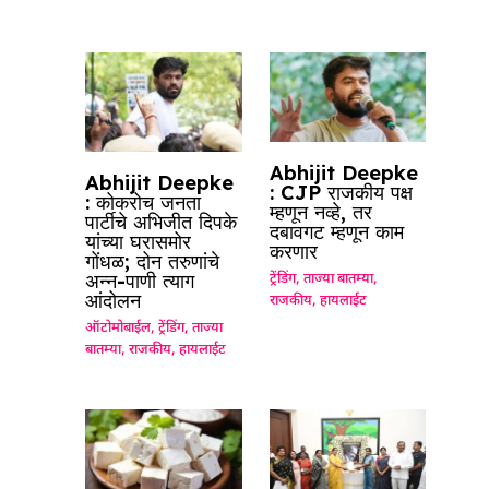
Abhijit Deepke
Abhijit Deepke
: CJP राजकीय पक्ष
: कोकरोच जनता
म्हणून नव्हे, तर
पार्टीचे अभिजीत दिपके
दबावगट म्हणून काम
यांच्या घरासमोर
करणार
गोंधळ; दोन तरुणांचे
अन्न-पाणी त्याग
ट्रेंडिंग
,
ताज्या बातम्या
,
आंदोलन
राजकीय
,
हायलाईट
ऑटोमोबाईल
,
ट्रेंडिंग
,
ताज्या
बातम्या
,
राजकीय
,
हायलाईट