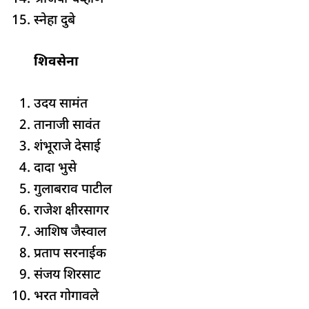
⁠स्नेहा दुबे
शिवसेना
उदय सामंत
⁠तानाजी सावंत
⁠शंभूराजे देसाई
⁠दादा भुसे
⁠गुलाबराव पाटील
⁠राजेश क्षीरसागर
⁠आशिष जैस्वाल
⁠प्रताप सरनाईक
⁠संजय शिरसाट
⁠भरत गोगावले