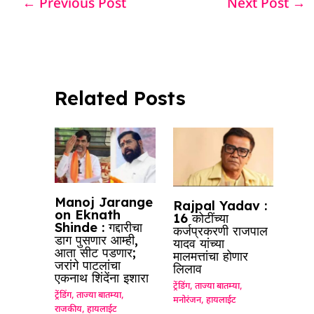
←
Previous Post
Next Post
→
b
A
dI
d
ra
o
p
n
s
m
o
p
k
Related Posts
Manoj Jarange
Rajpal Yadav :
on Eknath
16 कोटींच्या
Shinde : गद्दारीचा
कर्जप्रकरणी राजपाल
डाग पुसणार आम्ही,
यादव यांच्या
आता सीट पडणार;
मालमत्तांचा होणार
जरांगे पाटलांचा
लिलाव
एकनाथ शिंदेंना इशारा
ट्रेंडिंग
,
ताज्या बातम्या
,
ट्रेंडिंग
,
ताज्या बातम्या
,
मनोरंजन
,
हायलाईट
राजकीय
,
हायलाईट