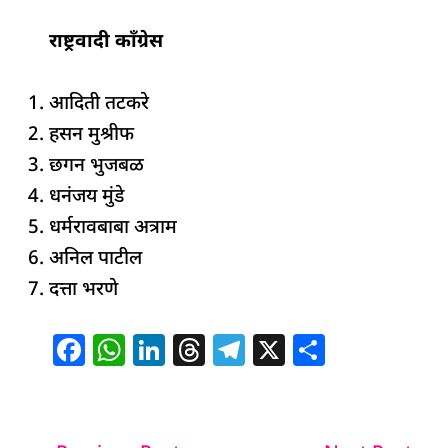
राष्ट्रवादी काँग्रेस
आदिती तटकरे
⁠हसन मुश्रीफ
⁠छगन भुजबळ
⁠धनंजय मुंडे
⁠धर्मरावबाबा अत्राम
⁠अनिल पाटील
⁠दत्ता भरणे
F
W
Li
T
T
X
S
a
h
n
h
el
h
c
at
k
re
e
ar
e
s
e
a
g
e