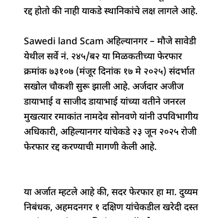
o
p
n
s
m
रद्द होतो की नाही याकडे स्थानिकांचे लक्ष लागले आहे.
o
p
k
Sawedi land Scam अहिल्यानगर – मौजे सावेडी
येथील सर्वे नं. २४५/ब२ या मिळकतीच्या फेरफार
क्रमांक ७३१०७ (मंजूर दिनांक १७ मे २०२५) संदर्भात
सखोल चौकशी सुरू झाली आहे. अर्जदार अजीज
डायाभाई व साजीद डायाभाई यांच्या वतीने जनरल
मुखत्यार रमाकांत नामदेव सोनवणे यांनी उपविभागीय
अधिकारी, अहिल्यानगर यांचेकडे २३ जून २०२५ रोजी
फेरफार रद्द करण्याची मागणी केली आहे.
या अर्जात म्हटले आहे की, सदर फेरफार हा मा. दुय्यम
निबंधक, अहमदनगर १ दक्षिण यांचेकडील खरेदी दस्त