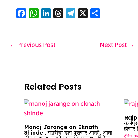
F
W
Li
T
T
X
S
a
h
n
h
el
h
c
at
k
re
e
ar
e
s
e
a
g
e
←
Previous Post
Next Post
→
b
A
dI
d
ra
o
p
n
s
m
o
p
k
Related Posts
Rajpa
कर्जप्
Manoj Jarange on Eknath
होणार
Shinde : गद्दारीचा डाग पुसणार आम्ही, आता
ट्रेंडिंग
,
ताज