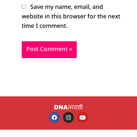
Save my name, email, and
website in this browser for the next
time I comment.
F
I
Y
a
n
o
c
s
u
e
t
t
b
a
u