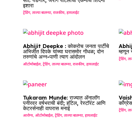
सीट पडणार; जरांगे पाटलांचा एकनाथ शिंदेंना
इशारा
ट्रेंडिंग
,
ताज्या बातम्या
,
राजकीय
,
हायलाईट
Abhijit Deepke : कोकरोच जनता पार्टीचे
Abhij
अभिजीत दिपके यांच्या घरासमोर गोंधळ; दोन
म्हणून
तरुणांचे अन्न-पाणी त्याग आंदोलन
ट्रेंडिंग
,
ताज
ऑटोमोबाईल
,
ट्रेंडिंग
,
ताज्या बातम्या
,
राजकीय
,
हायलाईट
Tukaram Munde: राज्यात ॲनालॉग
Vaish
पनीरवर वर्षभराची बंदी; हॉटेल, रेस्टॉरंट आणि
काँग्रे
केटरर्सनाही वापरास मनाई
ट्रेंडिंग
,
ताज
आरोग्य
,
ऑटोमोबाईल
,
ट्रेंडिंग
,
ताज्या बातम्या
,
हायलाईट