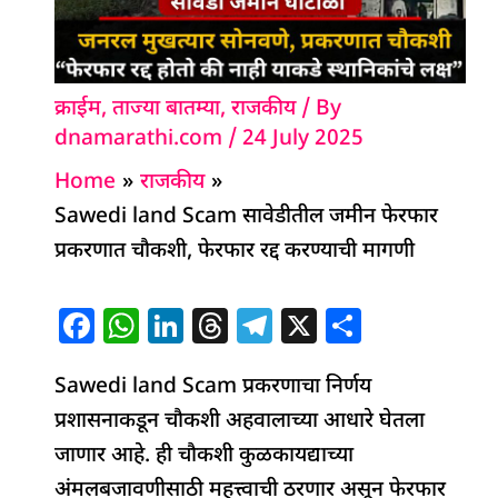
क्राईम
,
ताज्या बातम्या
,
राजकीय
/ By
dnamarathi.com
/
24 July 2025
Home
राजकीय
Sawedi land Scam सावेडीतील जमीन फेरफार
प्रकरणात चौकशी, फेरफार रद्द करण्याची मागणी
F
W
Li
T
T
X
S
a
h
n
h
el
h
Sawedi land Scam प्रकरणाचा निर्णय
c
at
k
re
e
ar
प्रशासनाकडून चौकशी अहवालाच्या आधारे घेतला
e
s
e
a
g
e
जाणार आहे. ही चौकशी कुळकायद्याच्या
b
A
dI
d
ra
अंमलबजावणीसाठी महत्त्वाची ठरणार असून फेरफार