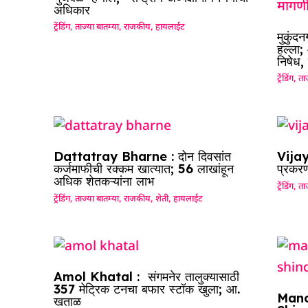
अधिकार
ट्रेंडिंग
,
ताज्या बातम्या
,
राजकीय
,
हायलाईट
मुकुंद
हल्ला;
निषेध,
ट्रेंडिंग
,
ताज
Dattatray Bharne : दोन दिवसांत
Vijay
कर्जमाफीची रक्कम खात्यात; 56 लाखांहून
प्रकरण
अधिक शेतकऱ्यांना लाभ
ट्रेंडिंग
,
ताज
ट्रेंडिंग
,
ताज्या बातम्या
,
राजकीय
,
शेती
,
हायलाईट
Amol Khatal : संगमनेर तालुक्यासाठी
357 मेट्रिक टनचा बफार स्टॉक खुला; आ.
Mano
खताळ