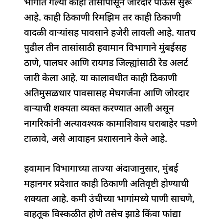
भागात गेल्या काही तासांपासून जोरदार पाऊस सुरू
e
s
e
a
g
e
आहे. काही ठिकाणी रिमझिम तर काही ठिकाणी
b
A
dI
d
ra
वादळी वाऱ्यांसह पावसाने हजेरी लावली आहे. यातच
o
p
n
s
m
पुढील तीन तासांसाठी हवामान विभागाने मुंबईसह
o
p
ठाणे, पालघर आणि रायगड जिल्ह्यांसाठी रेड अलर्ट
k
जारी केला आहे. या कालावधीत काही ठिकाणी
अतिमुसळधार पावसासह मेघगर्जना आणि जोरदार
वाऱ्याची शक्यता व्यक्त करण्यात आली असून
नागरिकांनी अत्यावश्यक कामाशिवाय घराबाहेर पडणे
टाळावे, असे आवाहन प्रशासनाने केले आहे.
हवामान विभागाच्या ताज्या अंदाजानुसार, मुंबई
महानगर प्रदेशात काही ठिकाणी अतिवृष्टी होण्याची
शक्यता आहे. कमी उंचीच्या भागांमध्ये पाणी साचणे,
वाहतूक विस्कळीत होणे तसेच झाडे किंवा फांद्या