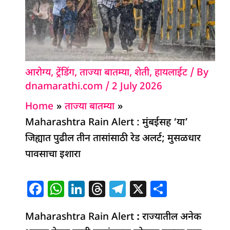
आरोग्य
,
ट्रेंडिंग
,
ताज्या बातम्या
,
शेती
,
हायलाईट
/ By
dnamarathi.com
/
2 July 2026
Home
ताज्या बातम्या
Maharashtra Rain Alert : मुंबईसह ‘या’
जिह्यात पुढील तीन तासांसाठी रेड अलर्ट; मुसळधार
पावसाचा इशारा
F
W
Li
T
T
X
S
a
h
n
h
el
h
Maharashtra Rain Alert
c
at
k
re
e
:
राज्यातील अनेक
ar