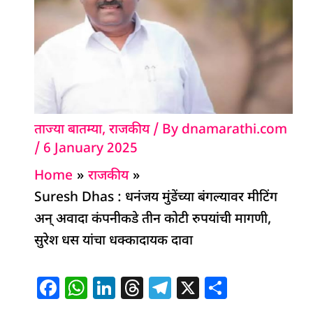
ताज्या बातम्या
,
राजकीय
/ By
dnamarathi.com
/
6 January 2025
Home
राजकीय
Suresh Dhas : धनंजय मुंडेंच्या बंगल्यावर मीटिंग
अन् अवादा कंपनीकडे तीन कोटी रुपयांची मागणी,
सुरेश धस यांचा धक्कादायक दावा
F
W
Li
T
T
X
S
a
h
n
h
el
h