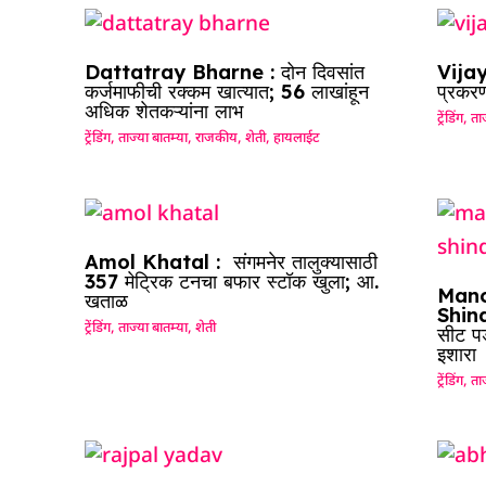
Dattatray Bharne : दोन दिवसांत
Vijay
कर्जमाफीची रक्कम खात्यात; 56 लाखांहून
प्रकरण
अधिक शेतकऱ्यांना लाभ
ट्रेंडिंग
,
ताज
ट्रेंडिंग
,
ताज्या बातम्या
,
राजकीय
,
शेती
,
हायलाईट
Amol Khatal : संगमनेर तालुक्यासाठी
357 मेट्रिक टनचा बफार स्टॉक खुला; आ.
Mano
खताळ
Shinde
ट्रेंडिंग
,
ताज्या बातम्या
,
शेती
सीट पड
इशारा
ट्रेंडिंग
,
ताज