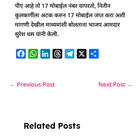
पीए आहे तो 17 मोबाईल नंबर वापरतो, नितीन
कुलकर्णीला अटक करुन 17 मोबाईल जप्त करा अशी
मागणी देखील माध्यमांशी बोलताना भाजप आमदार
सुरेश धस यांनी केली.
F
W
Li
T
T
X
S
a
h
n
h
el
h
c
at
k
re
e
ar
e
s
e
a
g
e
←
Previous Post
Next Post
→
b
A
dI
d
ra
o
p
n
s
m
o
p
k
Related Posts