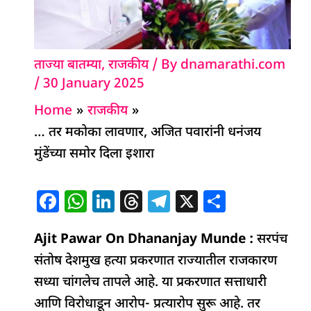
ताज्या बातम्या
,
राजकीय
/ By
dnamarathi.com
/
30 January 2025
Home
राजकीय
… तर मकोका लावणार, अजित पवारांनी धनंजय
मुंडेंच्या समोर दिला इशारा
F
W
Li
T
T
X
S
a
h
n
h
el
h
Ajit Pawar On Dhananjay Munde :
c
at
k
re
e
ar
सरपंच
संतोष देशमुख हत्या प्रकरणात राज्यातील राजकारण
e
s
e
a
g
e
सध्या चांगलेच तापले आहे. या प्रकरणात सत्ताधारी
b
A
dI
d
ra
आणि विरोधाडून आरोप- प्रत्यारोप सुरू आहे. तर