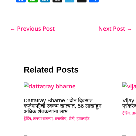
a
h
n
h
el
h
c
at
k
re
e
ar
e
s
e
a
g
e
←
Previous Post
Next Post
→
b
A
dI
d
ra
o
p
n
s
m
o
p
k
Related Posts
Dattatray Bharne : दोन दिवसांत
Vijay
कर्जमाफीची रक्कम खात्यात; 56 लाखांहून
प्रकरण
अधिक शेतकऱ्यांना लाभ
ट्रेंडिंग
,
ताज
ट्रेंडिंग
,
ताज्या बातम्या
,
राजकीय
,
शेती
,
हायलाईट