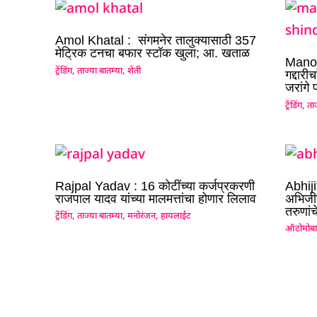
Amol Khatal : संगमनेर तालुक्यासाठी 357
मेट्रिक टनचा बफार स्टॉक खुला; आ. खताळ
Manoj
ट्रेंडिंग
,
ताज्या बातम्या
,
शेती
गद्दार
जरांगे 
ट्रेंडिंग
,
ताज
Rajpal Yadav : 16 कोटींच्या कर्जप्रकरणी
Abhiji
राजपाल यादव यांच्या मालमत्तांचा होणार लिलाव
अभिजीत
तरुणां
ट्रेंडिंग
,
ताज्या बातम्या
,
मनोरंजन
,
हायलाईट
ऑटोमोब