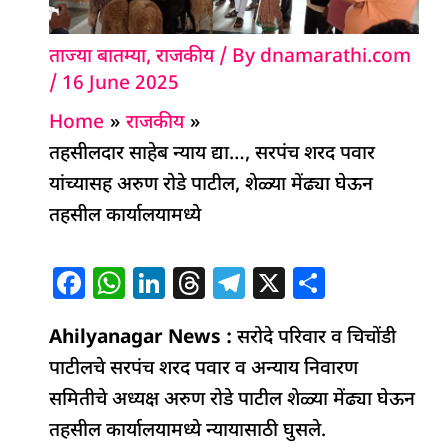
ताज्या बातम्या
,
राजकीय
/ By
dnamarathi.com
/
16 June 2025
Home
राजकीय
तहसीलदार साहेब न्याय द्या…, सरपंच शरद पवार
यांच्यासह अरुण रोडे पाटील, शेळ्या मेंढ्या घेऊन
तहसील कार्यालयामध्ये
F
W
Li
T
T
X
S
a
h
n
h
el
h
Ahilyanagar News :
c
at
k
re
सरोदे परिवार व चिचोंडी
e
ar
पाटीलचे सरपंच शरद पवार व अन्याय निवारण
e
s
e
a
g
e
समितीचे अध्यक्ष अरुण रोडे पाटील शेळ्या मेंढ्या घेऊन
b
A
dI
d
ra
तहसील कार्यालयामध्ये न्यायासाठी घुसले.
o
p
n
s
m