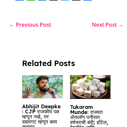
a
h
n
h
el
h
c
at
k
re
e
ar
e
s
e
a
g
e
←
Previous Post
Next Post
→
b
A
dI
d
ra
o
p
n
s
m
o
p
k
Related Posts
Abhijit Deepke
Tukaram
: CJP राजकीय पक्ष
Munde: राज्यात
म्हणून नव्हे, तर
ॲनालॉग पनीरवर
दबावगट म्हणून काम
वर्षभराची बंदी; हॉटेल,
करणार