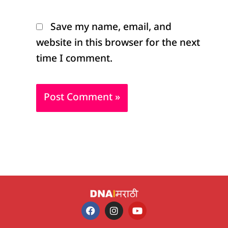
Save my name, email, and
website in this browser for the next
time I comment.
F
I
Y
a
n
o
c
s
u