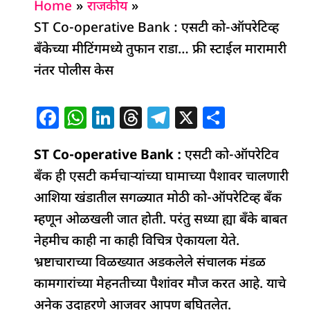
Home
राजकीय
ST Co-operative Bank : एसटी को-ऑपरेटिव्ह
बँकेच्या मीटिंगमध्ये तुफान राडा… फ्री स्टाईल मारामारी
नंतर पोलीस केस
F
W
Li
T
T
X
S
a
h
n
h
el
h
ST Co-operative Bank :
c
at
k
re
e
एसटी को-ऑपरेटिव
ar
बँक ही एसटी कर्मचाऱ्यांच्या घामाच्या पैशावर चालणारी
e
s
e
a
g
e
आशिया खंडातील सगळ्यात मोठी को-ऑपरेटिव्ह बँक
b
A
dI
d
ra
म्हणून ओळखली जात होती. परंतु सध्या ह्या बँके बाबत
o
p
n
s
m
नेहमीच काही ना काही विचित्र ऐकायला येते.
o
p
भ्रष्टाचाराच्या विळख्यात अडकलेले संचालक मंडळ
k
कामगारांच्या मेहनतीच्या पैशांवर मौज करत आहे. याचे
अनेक उदाहरणे आजवर आपण बघितलेत.