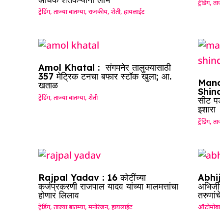
ट्रेंडिंग
,
ताज
ट्रेंडिंग
,
ताज्या बातम्या
,
राजकीय
,
शेती
,
हायलाईट
Amol Khatal : संगमनेर तालुक्यासाठी
357 मेट्रिक टनचा बफार स्टॉक खुला; आ.
Mano
खताळ
Shinde
ट्रेंडिंग
,
ताज्या बातम्या
,
शेती
सीट पड
इशारा
ट्रेंडिंग
,
ताज
Rajpal Yadav : 16 कोटींच्या
Abhij
कर्जप्रकरणी राजपाल यादव यांच्या मालमत्तांचा
अभिजीत
होणार लिलाव
तरुणां
ट्रेंडिंग
,
ताज्या बातम्या
,
मनोरंजन
,
हायलाईट
ऑटोमोब