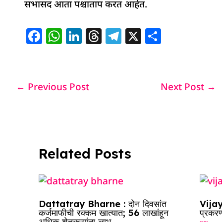
सभासद आता पश्चाताप करत आहेत.
F
W
Li
T
T
X
S
a
h
n
h
el
h
c
at
k
re
e
ar
e
s
e
a
g
e
←
Previous Post
Next Post
→
b
A
dI
d
ra
o
p
n
s
m
o
p
k
Related Posts
Dattatray Bharne : दोन दिवसांत
Vijay
कर्जमाफीची रक्कम खात्यात; 56 लाखांहून
प्रकरण
अधिक शेतकऱ्यांना लाभ