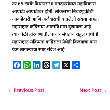
तर 65 टक्के विधानसभा मतदारसंघात महाविकास
आघाडी आघाडीवर होती. लोकसभा निवडणुकीची
आकडेवारी आणि अर्जदारांची वाढलेली संख्या पाहता
महाराष्ट्रात काँग्रेसचा आत्मविश्वास दुणावला आहे.
त्याचवेळी हरियाणातील प्रचार संपताच राहुल गांधींची
महाराष्ट्रात सक्रियता काँग्रेसला येथेही विजयाचा वास
येऊ लागल्याचा स्पष्ट संदेश आहे.
F
W
Li
T
T
X
S
a
h
n
h
el
h
c
at
k
re
e
ar
e
s
e
a
g
e
←
Previous Post
Next Post
→
b
A
dI
d
ra
o
p
n
s
m