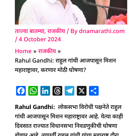
ताज्या बातम्या
,
राजकीय
/ By
dnamarathi.com
/
4 October 2024
Home
राजकीय
Rahul Gandhi: राहुल गांधी आजपासून मिशन
महाराष्ट्रावर, करणार मोठी घोषणा?
F
W
Li
T
T
X
S
a
h
n
h
el
h
Rahul Gandhi:
c
at
k
लोकसभा विरोधी पक्षनेते राहुल
re
e
ar
गांधी आजपासून मिशन महाराष्ट्रावर आहे. येत्या काही
e
s
e
a
g
e
दिवसात राज्यात विधानसभा निवडणुकीची घोषणा
b
A
dI
d
ra
होणार आहे. त्यापूर्वी राहुल गांधी यांचा महाराष्ट्र दौरा