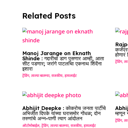
o
p
k
Related Posts
Rajpa
कर्जप्
Manoj Jarange on Eknath
होणार
Shinde : गद्दारीचा डाग पुसणार आम्ही, आता
ट्रेंडिंग
,
ताज
सीट पडणार; जरांगे पाटलांचा एकनाथ शिंदेंना
इशारा
ट्रेंडिंग
,
ताज्या बातम्या
,
राजकीय
,
हायलाईट
Abhijit Deepke : कोकरोच जनता पार्टीचे
Abhij
अभिजीत दिपके यांच्या घरासमोर गोंधळ; दोन
म्हणून
तरुणांचे अन्न-पाणी त्याग आंदोलन
ट्रेंडिंग
,
ताज
ऑटोमोबाईल
,
ट्रेंडिंग
,
ताज्या बातम्या
,
राजकीय
,
हायलाईट