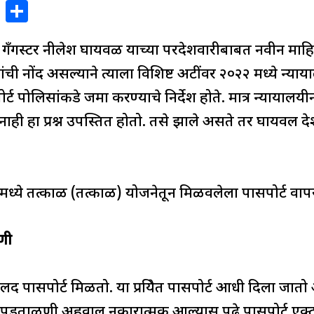
X
S
h
 गँगस्टर नीलेश घायवळ याच्या परदेशवारीबाबत नवीन मा
ar
e
यांची नोंद असल्याने त्याला विशिष्ट अटींवर २०२२ मध्ये न्
र्ट पोलिसांकडे जमा करण्याचे निर्देश होते. मात्र न्यायाल
ाही हा प्रश्न उपस्तित होतो. तसे झाले असते तर घायवल देशा
्ये तत्काळ (तत्काळ) योजनेतून मिळवलेला पासपोर्ट वाप
णी
द पासपोर्ट मिळतो. या प्रक्रियेत पासपोर्ट आधी दिला जात
डताळणी अहवाल नकारात्मक आल्यास पुढे पासपोर्ट एक्ट नु