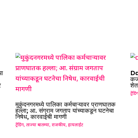
या
Da
कर्
र
शेत
ट्रेंडिं
मुकुंदनगरमध्ये पालिका कर्मचाऱ्यावर प्राणघातक
हल्ला; आ. संग्राम जगताप यांच्याकडून घटनेचा
निषेध, कारवाईची मागणी
ट्रेंडिंग
,
ताज्या बातम्या
,
राजकीय
,
हायलाईट