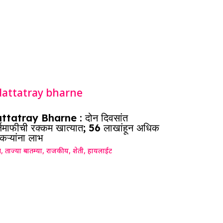
ttatray Bharne : दोन दिवसांत
जमाफीची रक्कम खात्यात; 56 लाखांहून अधिक
कऱ्यांना लाभ
ग
,
ताज्या बातम्या
,
राजकीय
,
शेती
,
हायलाईट