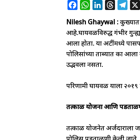
F
W
Li
T
T
a
h
n
h
el
Nilesh Ghaywal :
c
at
k
re
कुख्यात
e
e
s
e
a
g
आहे.घायवळविरुद्ध गंभीर गुन्ह्
b
A
dI
d
ra
आला होता. या अटींमध्ये पासपो
o
p
n
s
m
पोलिसांच्या ताब्यात का आला न
o
p
उद्भवला नसता.
k
परिणामी घायवळ याला २०१९ मध
तत्काळ योजना आणि पडताळ
तत्काळ योजनेत अर्जदाराला जल
पोलिस पडताळणी केली जाते. प