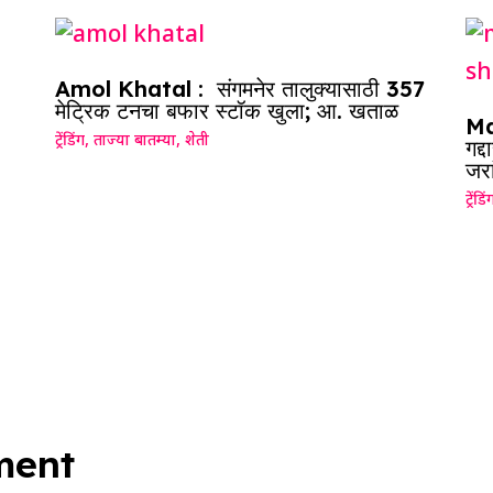
Amol Khatal : संगमनेर तालुक्यासाठी 357
मेट्रिक टनचा बफार स्टॉक खुला; आ. खताळ
Ma
ट्रेंडिंग
,
ताज्या बातम्या
,
शेती
गद्
जरा
ट्रेंडिं
ment