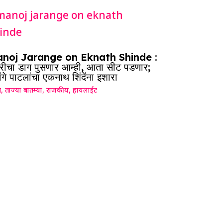
noj Jarange on Eknath Shinde :
दारीचा डाग पुसणार आम्ही, आता सीट पडणार;
ंगे पाटलांचा एकनाथ शिंदेंना इशारा
ग
,
ताज्या बातम्या
,
राजकीय
,
हायलाईट