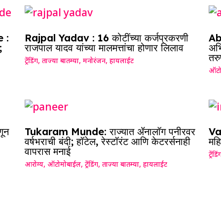
 :
Rajpal Yadav : 16 कोटींच्या कर्जप्रकरणी
Ab
;
राजपाल यादव यांच्या मालमत्तांचा होणार लिलाव
अभि
तरु
ट्रेंडिंग
,
ताज्या बातम्या
,
मनोरंजन
,
हायलाईट
ऑटो
णून
Tukaram Munde: राज्यात ॲनालॉग पनीरवर
Vai
वर्षभराची बंदी; हॉटेल, रेस्टॉरंट आणि केटरर्सनाही
महि
वापरास मनाई
ट्रेंडिं
आरोग्य
,
ऑटोमोबाईल
,
ट्रेंडिंग
,
ताज्या बातम्या
,
हायलाईट