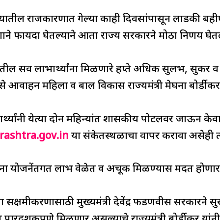
h
्यातील राजकारणात गेल्या काही दिवसांपासून लाडकी बहीण
ar
e
्गाने फायदा घेतल्याने आता राज्य सरकारने मोठा निर्णय घे
तील सर्व लाभार्थ्यांना मिळणारे हप्ते अधिक सुलभ, सुकर व
 असे आवाहन महिला व बाल विकास राज्यमंत्री मेघना बोर्डीकर
थ्यांनी येत्या दोन महिन्यांत शासकीय पोर्टलवर जाऊन क
rashtra.gov.in
या संकेतस्थळाचा वापर करावा असेही त्य
ींना योजनेंतर्गत लाभ वेळेत व अचूक मिळण्यास मदत होणा
सक्षमीकरणासाठी मुख्यमंत्री देवेंद्र फडणवीस सरकारने सुर
यंत पारदर्शकपणे मिळणार असल्याचे राज्यमंत्री बोर्डीकर यांनी