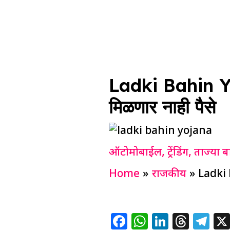
Ladki Bahin Yoj
मिळणार नाही पैसे
ऑटोमोबाईल
,
ट्रेंडिंग
,
ताज्या ब
Home
राजकीय
Ladki 
F
W
Li
T
T