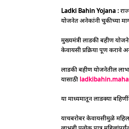
a
h
n
h
el
Ladki Bahin Yojana :
c
at
k
re
e
राज
e
s
e
a
g
योजनेत अनेकांनी चुकीच्या मार
b
A
dI
d
ra
o
p
n
s
m
मुख्यमंत्री लाडकी बहीण योजने
o
p
केवायसी प्रक्रिया पूर्ण करावे
k
लाडकी बहीण योजनेतील लाभार्
यासाठी
ladkibahin.maha
या माध्यमातून लाडक्या बहिण
याचबरोबर केवायसीमुळे महिला 
लाभही प्रत्येक पात्र महिलांपर्