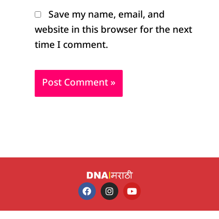
Save my name, email, and
website in this browser for the next
time I comment.
F
I
Y
a
n
o
c
s
u
e
t
t