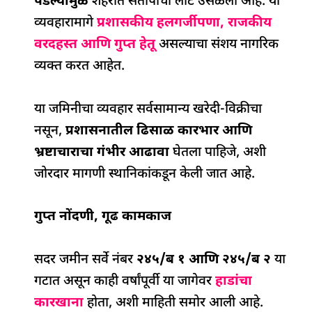
o
p
पडल्यामुळे
शहरात संतापाची लाट उसळली आहे. या
k
व्यवहारामागे
प्रशासकीय हलगर्जीपणा, राजकीय
वरदहस्त आणि गुप्त हेतू
असल्याचा संशय नागरिक
व्यक्त करत आहेत.
या जमिनीचा व्यवहार सर्वसामान्य खरेदी-विक्रीचा
नसून,
प्रशासनातील ढिसाळ कारभार आणि
भ्रष्टाचाराचा गंभीर आढावा
घेतला पाहिजे, अशी
जोरदार मागणी स्थानिकांकडून केली जात आहे.
गुप्त नोंदणी,
गूढ कामकाज
सदर जमीन सर्वे नंबर
२४५/ब १ आणि २४५/ब २
या
गटात असून काही वर्षांपूर्वी या जागेवर
हाडांचा
कारखाना
होता, अशी माहिती समोर आली आहे.