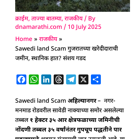
क्राईम
,
ताज्या बातम्या
,
राजकीय
/ By
dnamarathi.com
/
10 July 2025
Home
राजकीय
Sawedi land Scam गुजरातच्या खरेदीदाराची
जमीन, स्थानिक हात? संशय गडद
F
W
Li
T
T
X
S
a
h
n
h
el
h
c
at
k
re
e
ar
Sawedi land Scam
अहिल्यानगर
– नगर-
e
s
e
a
g
e
मनमाड रोडवरील सावेडी नाक्याच्या समोर असलेल्या
b
A
dI
d
ra
तब्बल
१ हेक्टर ३५ आर क्षेत्रफळाच्या जमिनीची
o
p
n
s
m
नोंदणी तब्बल ३५ वर्षांनंतर गुपचूप पद्धतीने पार