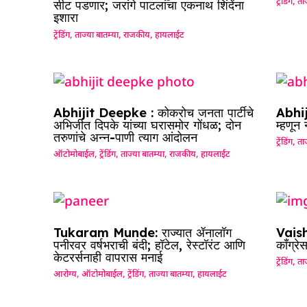
ट्रेंडिंग
,
ताज
सीट पडणार; जरांगे पाटलांचा एकनाथ शिंदेंना
इशारा
ट्रेंडिंग
,
ताज्या बातम्या
,
राजकीय
,
हायलाईट
Abhijit Deepke : कोकरोच जनता पार्टीचे
Abhij
अभिजीत दिपके यांच्या घरासमोर गोंधळ; दोन
म्हणून
तरुणांचे अन्न-पाणी त्याग आंदोलन
ट्रेंडिंग
,
ताज
ऑटोमोबाईल
,
ट्रेंडिंग
,
ताज्या बातम्या
,
राजकीय
,
हायलाईट
Tukaram Munde: राज्यात ॲनालॉग
Vaish
पनीरवर वर्षभराची बंदी; हॉटेल, रेस्टॉरंट आणि
काँग्रे
केटरर्सनाही वापरास मनाई
ट्रेंडिंग
,
ताज
आरोग्य
,
ऑटोमोबाईल
,
ट्रेंडिंग
,
ताज्या बातम्या
,
हायलाईट