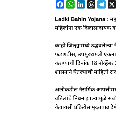
F
W
Li
T
T
a
h
n
h
el
c
at
k
re
e
Ladki Bahin Yojana :
महा
e
s
e
a
g
महिलांना एक दिलासादायक ब
b
A
dI
d
ra
o
p
n
s
m
काही जिल्ह्यांमध्ये उद्भवलेल्या
o
p
फडणवीस, उपमुख्यमंत्री एकनाथ 
k
करण्याची दिनांक 18 नोव्हेंबर
शासनाने घेतल्याची माहिती राज
अलीकडील नैसर्गिक आपत्तीमध्ये
वडिलांचे निधन झाल्यामुळे संब
केवायसी प्रक्रियेस मुदतवाढ 