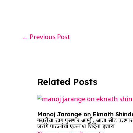
e
s
e
a
g
b
A
dI
d
ra
o
p
n
s
m
o
p
←
Previous Post
k
Related Posts
Manoj Jarange on Eknath Shinde
गद्दारीचा डाग पुसणार आम्ही, आता सीट पडणार
जरांगे पाटलांचा एकनाथ शिंदेंना इशारा