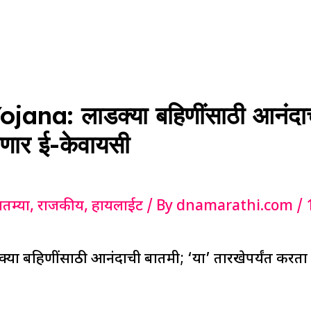
ana: लाडक्या बहिणींसाठी आनंदाची
येणार ई-केवायसी
ातम्या
,
राजकीय
,
हायलाईट
/ By
dnamarathi.com
/
ा बहिणींसाठी आनंदाची बातमी; ‘या’ तारखेपर्यंत करता