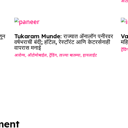
ऑटो
णून
Tukaram Munde: राज्यात ॲनालॉग पनीरवर
Vai
वर्षभराची बंदी; हॉटेल, रेस्टॉरंट आणि केटरर्सनाही
महि
वापरास मनाई
ट्रेंडिं
आरोग्य
,
ऑटोमोबाईल
,
ट्रेंडिंग
,
ताज्या बातम्या
,
हायलाईट
ment