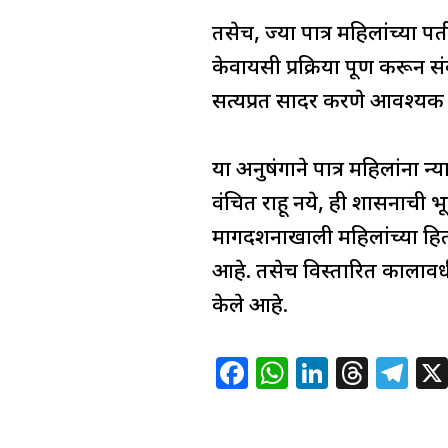
तसेच, ज्या पात्र महिलांच्या
केवायसी प्रक्रिया पूर्ण करून स
सत्यप्रत सादर करणे आवश्यक 
या अनुषंगाने पात्र महिलांना 
वंचित राहू नये, ही शासनाची भू
मार्गदर्शनाखाली महिलांच्या ह
आहे. तसेच विस्तारित कालावधीत
केले आहे.
F
W
Li
T
T
a
h
n
h
el
c
at
k
re
e