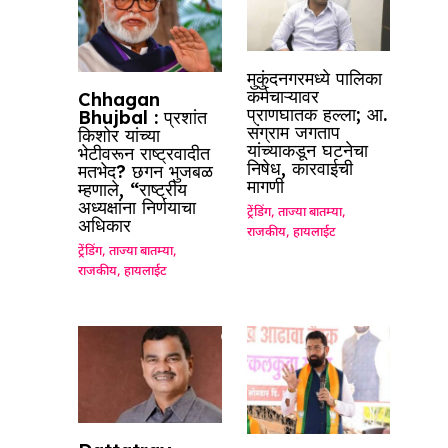
मुकुंदनगरमध्ये पालिका
कर्मचाऱ्यावर
Chhagan
प्राणघातक हल्ला; आ.
Bhujbal : प्रशांत
संग्राम जगताप
किशोर यांच्या
यांच्याकडून घटनेचा
भेटीवरून राष्ट्रवादीत
निषेध, कारवाईची
मतभेद? छगन भुजबळ
मागणी
म्हणाले, “राष्ट्रीय
अध्यक्षांना निर्णयाचा
ट्रेंडिंग
,
ताज्या बातम्या
,
अधिकार
राजकीय
,
हायलाईट
ट्रेंडिंग
,
ताज्या बातम्या
,
राजकीय
,
हायलाईट