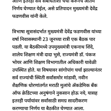
आणि इतरही सर्व संबंधितांशी चर्चा करुनच अंतिम
b
A
dI
d
ra
निर्णय घेण्यात येईल, असे प्रतिपादन मुख्यमंत्री देवेंद्र
o
p
n
s
m
फडणवीस यांनी केले.
o
p
k
त्रिभाषा सूत्रासंदर्भात मुख्यमंत्री देवेंद्र फडणवीस यांच्या
वर्षा निवासस्थानी 23 जूनच्या रात्री एक बैठक पार
पडली. या बैठकीमध्ये उपमुख्यमंत्री एकनाथ शिंदे,
शालेय शिक्षण मंत्री दादा भुसे, राज्यमंत्री डॉ. पंकज
भोयर आणि शिक्षण विभागातील अधिकारी यावेळी
उपस्थित होते. या विषयावर सांगोपांग चर्चा झाल्यानंतर
सर्व राज्यांची स्थिती सर्वांसमोर मांडावी, नवीन
शैक्षणिक धोरणांतर्गत मराठी मुलांचे अ‍ॅकडेमिक बँक
ऑफ क्रेडिटच्या अनुषंगाने नुकसान होऊ नये, यासह
इतरही पर्यायांवर सर्वांसाठी समग्र सादरीकरण
करण्याचा निर्णय या बैठकीत घेण्यात आला.