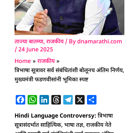
ताज्या बातम्या
,
राजकीय
/ By
dnamarathi.com
/
24 June 2025
Home
राजकीय
त्रिभाषा सूत्रावर सर्व संबंधितांशी बोलूनच अंतिम निर्णय,
मुख्यमंत्री फडणवीसांनी भूमिका स्पष्ट
F
W
Li
T
T
X
S
a
h
n
h
el
h
Hindi Language Controversy:
c
at
k
re
e
ar
त्रिभाषा
सूत्रासंदर्भात साहित्यिक, भाषा तज्ञ, राजकीय नेते
e
s
e
a
g
e