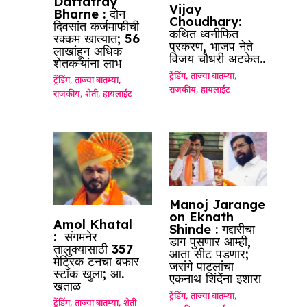
Dattatray
Vijay
Bharne : दोन
Choudhary:
दिवसांत कर्जमाफीची
कथित ध्वनीफित
रक्कम खात्यात; 56
प्रकरण, भाजप नेते
लाखांहून अधिक
विजय चौधरी अटकेत..
शेतकऱ्यांना लाभ
ट्रेंडिंग
,
ताज्या बातम्या
,
ट्रेंडिंग
,
ताज्या बातम्या
,
राजकीय
,
हायलाईट
राजकीय
,
शेती
,
हायलाईट
Manoj Jarange
on Eknath
Amol Khatal
Shinde : गद्दारीचा
: संगमनेर
डाग पुसणार आम्ही,
तालुक्यासाठी 357
आता सीट पडणार;
मेट्रिक टनचा बफार
जरांगे पाटलांचा
स्टॉक खुला; आ.
एकनाथ शिंदेंना इशारा
खताळ
ट्रेंडिंग
,
ताज्या बातम्या
,
ट्रेंडिंग
,
ताज्या बातम्या
,
शेती