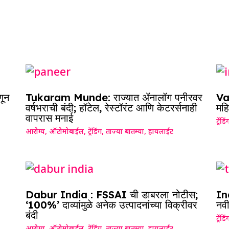
णून
Tukaram Munde: राज्यात ॲनालॉग पनीरवर
Vai
वर्षभराची बंदी; हॉटेल, रेस्टॉरंट आणि केटरर्सनाही
महि
वापरास मनाई
ट्रेंडिं
आरोग्य
,
ऑटोमोबाईल
,
ट्रेंडिंग
,
ताज्या बातम्या
,
हायलाईट
Dabur India : FSSAI ची डाबरला नोटीस;
Ind
‘100%’ दाव्यांमुळे अनेक उत्पादनांच्या विक्रीवर
नवी
बंदी
ट्रेंडिं