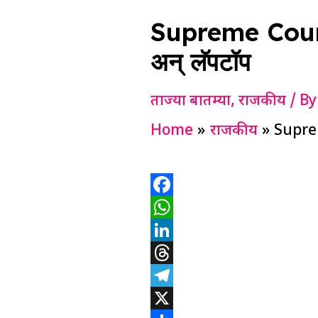
Supreme Court: 
अन् लॅपटॉप
ताज्या बातम्या
,
राजकीय
/ B
Home
राजकीय
Suprem
F
a
W
c
h
L
e
a
i
T
b
t
n
h
T