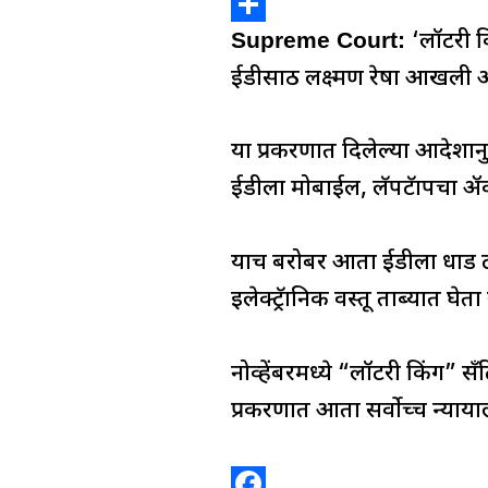
o
s
k
r
e
X
o
A
e
e
l
S
Supreme Court:
‘लॉटरी क
k
p
d
a
e
h
ईडीसाठी लक्ष्मण रेषा आखली 
p
I
d
g
a
n
s
r
r
या प्रकरणात दिलेल्या आदेश
a
e
ईडीला मोबाईल, लॅपटॅापचा ॲक्
m
याच बरोबर आता ईडीला धाड टा
इलेक्ट्रॅानिक वस्तू ताब्यात घे
नोव्हेंबरमध्ये “लॉटरी किंग” सँ
प्रकरणात आता सर्वोच्च न्याय