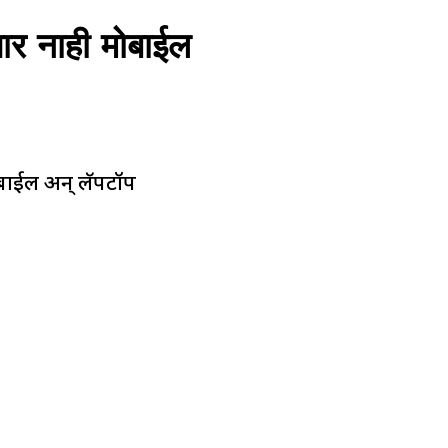
र नाही मोबाईल
बाईल अन् लॅपटॉप