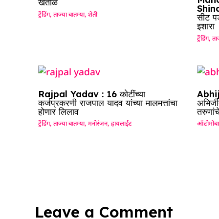
खताळ
Shinde
ट्रेंडिंग
,
ताज्या बातम्या
,
शेती
सीट पड
इशारा
ट्रेंडिंग
,
ताज
Rajpal Yadav : 16 कोटींच्या
Abhij
कर्जप्रकरणी राजपाल यादव यांच्या मालमत्तांचा
अभिजीत
होणार लिलाव
तरुणां
ट्रेंडिंग
,
ताज्या बातम्या
,
मनोरंजन
,
हायलाईट
ऑटोमोब
Leave a Comment