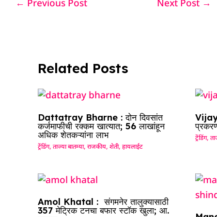
e
s
e
a
g
e
←
Previous Post
Next Post
→
b
A
dI
d
ra
o
p
n
s
m
o
p
k
Related Posts
Dattatray Bharne : दोन दिवसांत
Vijay
कर्जमाफीची रक्कम खात्यात; 56 लाखांहून
प्रकरण
अधिक शेतकऱ्यांना लाभ
ट्रेंडिंग
,
ताज
ट्रेंडिंग
,
ताज्या बातम्या
,
राजकीय
,
शेती
,
हायलाईट
Amol Khatal : संगमनेर तालुक्यासाठी
357 मेट्रिक टनचा बफार स्टॉक खुला; आ.
Mano