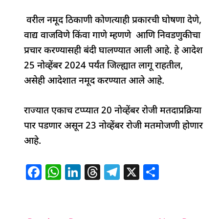
वरील नमूद ठिकाणी कोणत्याही प्रकारची घोषणा देणे,
वाद्य वाजविणे किंवा गाणे म्हणणे आणि निवडणुकीचा
प्रचार करण्यासही बंदी घालण्यात आली आहे. हे आदेश
25 नोव्हेंबर 2024 पर्यंत जिल्ह्यात लागू राहतील,
असेही आदेशात नमूद करण्यात आले आहे.
राज्यात एकाच टप्प्यात 20 नोव्हेंबर रोजी मतदाप्रक्रिया
पार पडणार असून 23 नोव्हेंबर रोजी मतमोजणी होणार
आहे.
F
W
Li
T
T
X
S
a
h
n
h
el
h
c
at
k
re
e
ar