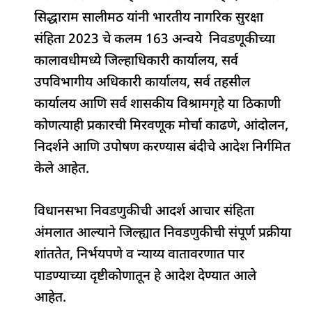
b
A
dI
d
ra
सिद्धाराम सालीमठ यांनी भारतीय नागरिक सुरक्षा
o
p
n
s
m
संहिता 2023 चे कलम 163 अन्वये निवडणूकीच्या
o
p
कालावधीमध्ये जिल्हाधिकारी कार्यालय, सर्व
k
उपविभागीय अधिकारी कार्यालय, सर्व तहसील
कार्यालय आणि सर्व शासकीय विश्रामगृहे या ठिकाणी
कोणत्याही प्रकारची मिरवणूक मोर्चा काढणे, आंदोलन,
निदर्शने आणि उपोषण करण्यास बंदीचे आदेश निर्गमित
केले आहेत.
विधानसभा निवडणुकीची आदर्श आचार संहिता
अंमलात आल्याने जिल्ह्यात निवडणुकीची संपूर्ण प्रक्रीया
शांततेत, निर्भयपणे व न्याय्य वातावरणात पार
पाडण्याच्या दृष्टीकोणातून हे आदेश देण्यात आले
आहेत.