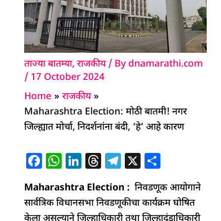
ताज्या बातम्या
,
राजकीय
/ By
dnamarathi.com
/
17 October 2024
Home
राजकीय
Maharashtra Election: मोठी बातमी! नगर
जिल्ह्यात मोर्चा, निदर्शनांना बंदी, ‘हे’ आहे कारण
F
W
Li
T
T
X
S
a
h
n
h
el
h
Maharashtra Election :
c
at
k
re
e
निवडणूक आयोगाने
ar
सार्वत्रिक विधानसभा निवडणूकीचा कार्यक्रम घोषित
e
s
e
a
g
e
केला असल्याने जिल्हाधिकारी तथा जिल्हादंडाधिकारी