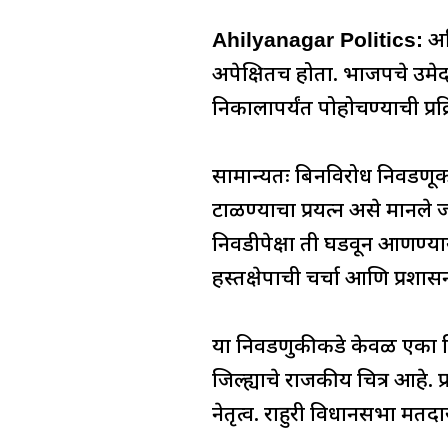
a
h
n
h
el
c
at
k
re
e
Ahilyanagar Politics:
अह
e
s
e
a
g
अपेक्षितच होता. भाजपचे उमेदव
b
A
dI
d
ra
निकालापर्यंत पोहोचण्याची प्रक
o
p
n
s
m
o
p
सामान्यतः बिनविरोध निवडणूक
k
टाळण्याचा प्रयत्न असे मानले
निवडीपेक्षा ती घडवून आणण्यास
हस्तक्षेपाची चर्चा आणि प्रशा
या निवडणुकीकडे केवळ एका विध
जिल्ह्याचे राजकीय चित्र आहे. प
नेतृत्व. राहुरी विधानसभा मतद