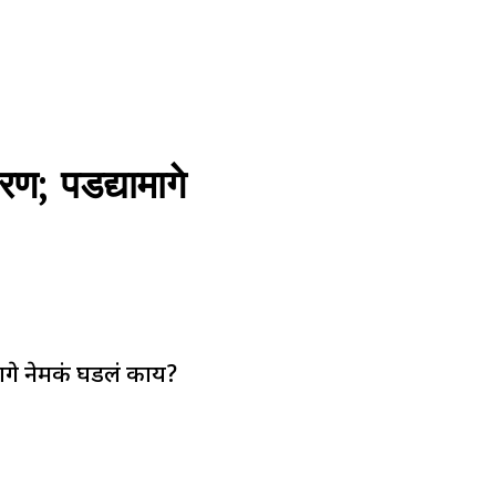
; पडद्यामागे
ागे नेमकं घडलं काय?