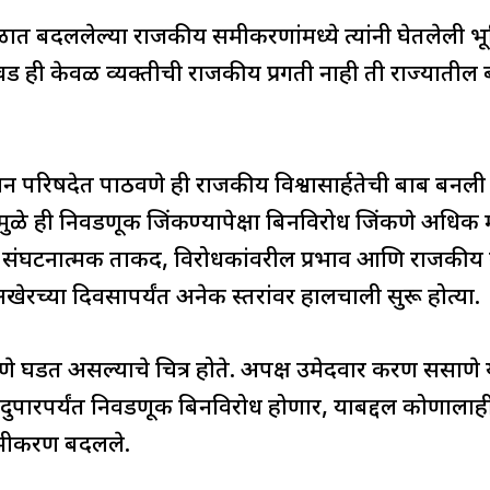
त बदललेल्या राजकीय समीकरणांमध्ये त्यांनी घेतलेली भ
िवड ही केवळ व्यक्तीची राजकीय प्रगती नाही ती राज्यातील
धान परिषदेत पाठवणे ही राजकीय विश्वासार्हतेची बाब बनली
ामुळे ही निवडणूक जिंकण्यापेक्षा बिनविरोध जिंकणे अधिक मह
ंघटनात्मक ताकद, विरोधकांवरील प्रभाव आणि राजकीय व्यव
 अखेरच्या दिवसापर्यंत अनेक स्तरांवर हालचाली सुरू होत्या.
रमाणे घडत असल्याचे चित्र होते. अपक्ष उमेदवार करण ससाणे 
े. दुपारपर्यंत निवडणूक बिनविरोध होणार, याबद्दल कोणालाही
ण समीकरण बदलले.