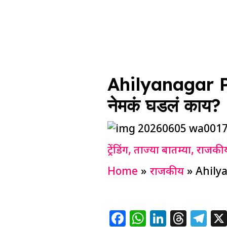
Ahilyanagar Poli
नेमकं घडलं काय?
ट्रेंडिंग
,
ताज्या बातम्या
,
राजकी
Home
राजकीय
Ahilya
F
W
Li
T
T