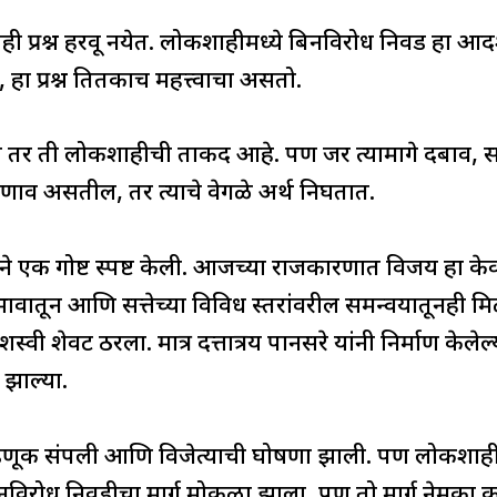
ाही प्रश्न हरवू नयेत. लोकशाहीमध्ये बिनविरोध निवड हा आ
हा प्रश्न तितकाच महत्त्वाचा असतो.
तर ती लोकशाहीची ताकद आहे. पण जर त्यामागे दबाव, 
 तणाव असतील, तर त्याचे वेगळे अर्थ निघतात.
ने एक गोष्ट स्पष्ट केली. आजच्या राजकारणात विजय हा क
्रभावातून आणि सत्तेच्या विविध स्तरांवरील समन्वयातूनही मिळ
्वी शेवट ठरला. मात्र दत्तात्रय पानसरे यांनी निर्माण केलेल्य
 झाल्या.
 संपली आणि विजेत्याची घोषणा झाली. पण लोकशाही प्रक्रिय
नविरोध निवडीचा मार्ग मोकळा झाला, पण तो मार्ग नेमका कसा