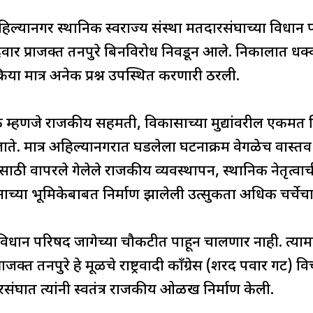
h
ar
िल्यानगर स्थानिक स्वराज्य संस्था मतदारसंघाच्या विधा
e
ार प्राजक्त तनपुरे बिनविरोध निवडून आले. निकालात धक्का
्रिया मात्र अनेक प्रश्न उपस्थित करणारी ठरली.
 म्हणजे राजकीय सहमती, विकासाच्या मुद्यांवरील एकमत क
 जाते. मात्र अहिल्यानगरात घडलेला घटनाक्रम वेगळेच वास्
ाठी वापरले गेलेले राजकीय व्यवस्थापन, स्थानिक नेतृत्वा
सनाच्या भूमिकेबाबत निर्माण झालेली उत्सुकता अधिक चर्चे
ान परिषद जागेच्या चौकटीत पाहून चालणार नाही. त्यामागे
्राजक्त तनपुरे हे मूळचे राष्ट्रवादी काँग्रेस (शरद पवार गट)
ारसंघात त्यांनी स्वतंत्र राजकीय ओळख निर्माण केली.