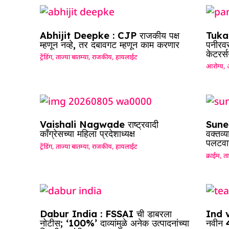
Abhijit Deepke : CJP राजकीय पक्ष
Tuka
म्हणून नव्हे, तर दबावगट म्हणून काम करणार
पनीरवर
केटरर्
ट्रेंडिंग
,
ताज्या बातम्या
,
राजकीय
,
हायलाईट
आरोग्य
,
Vaishali Nagwade राष्ट्रवादी
Sunet
काँग्रेसच्या महिला प्रदेशाध्यक्ष
वक्तव्य
पलटवा
ट्रेंडिंग
,
ताज्या बातम्या
,
राजकीय
,
हायलाईट
क्राईम
,
ता
Dabur India : FSSAI ची डाबरला
Ind vs
नोटीस; ‘100%’ दाव्यांमुळे अनेक उत्पादनांच्या
नवीन 4