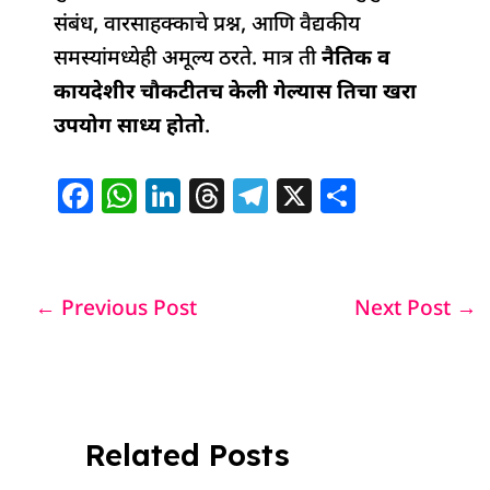
संबंध, वारसाहक्काचे प्रश्न, आणि वैद्यकीय
समस्यांमध्येही अमूल्य ठरते. मात्र ती
नैतिक व
कायदेशीर चौकटीतच केली गेल्यास तिचा खरा
उपयोग साध्य होतो
.
F
W
Li
T
T
X
S
a
h
n
h
el
h
c
at
k
re
e
ar
e
s
e
a
g
e
←
Previous Post
Next Post
→
b
A
dI
d
ra
o
p
n
s
m
o
p
k
Related Posts