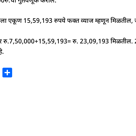
000रु.ची गुंतवणूक कराल.
्हाला एकूण 15,59,193 रुपये फक्त व्याज म्हणून मिळतील, ज
रिटीवर रु.7,50,000+15,59,193= रु. 23,09,193 मिळतील. 2
े.
X
S
h
ar
e