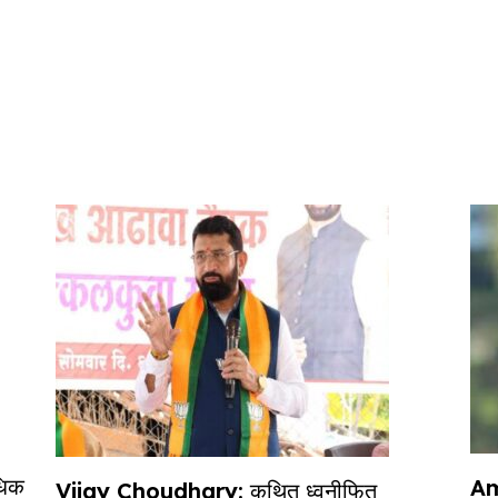
धिक
Am
Vijay Choudhary: कथित ध्वनीफित