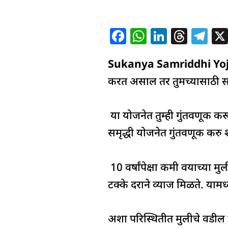
F
W
Li
T
T
a
h
n
h
el
Sukanya Samriddhi Yo
c
at
k
re
e
e
s
e
a
g
करत असाल तर तुमच्यासाठी सर
b
A
dI
d
ra
o
p
n
s
m
या योजनेत तुम्ही गुंतवणूक करू
o
p
समृद्धी योजनेत गुंतवणूक करु
k
10 वर्षांपेक्षा कमी वयाच्या
टक्के दराने व्याज मिळते. याम
अशा परिस्थितीत मुलीचे वडील त