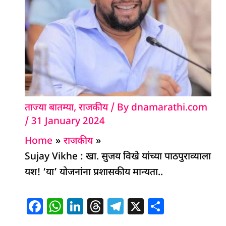
ताज्या बातम्या
,
राजकीय
/ By
dnamarathi.com
/
31 January 2024
Home
राजकीय
Sujay Vikhe : खा. सुजय विखे यांच्या पाठपुराव्याला
यश! ‘या’ योजनांना प्रशासकीय मान्यता..
F
W
Li
T
T
X
S
a
h
n
h
el
h