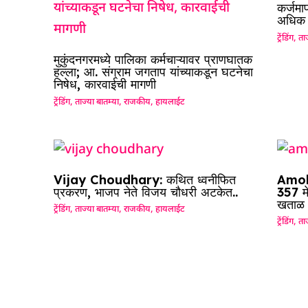
कर्जमा
अधिक श
ट्रेंडिंग
,
ताज
मुकुंदनगरमध्ये पालिका कर्मचाऱ्यावर प्राणघातक
हल्ला; आ. संग्राम जगताप यांच्याकडून घटनेचा
निषेध, कारवाईची मागणी
ट्रेंडिंग
,
ताज्या बातम्या
,
राजकीय
,
हायलाईट
Vijay Choudhary: कथित ध्वनीफित
Amol 
प्रकरण, भाजप नेते विजय चौधरी अटकेत..
357 म
खताळ
ट्रेंडिंग
,
ताज्या बातम्या
,
राजकीय
,
हायलाईट
ट्रेंडिंग
,
ताज