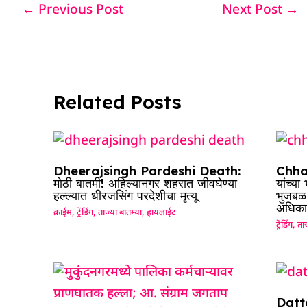
e
s
e
a
g
e
←
Previous Post
Next Post
→
b
A
dI
d
ra
o
p
n
s
m
o
p
k
Related Posts
Dheerajsingh Pardeshi Death:
Chhag
मोठी बातमी! अहिल्यानगर शहरात जीवघेण्या
यांच्य
हल्ल्यात धीरजसिंग परदेशीचा मृत्यू
भुजबळ म
अधिका
क्राईम
,
ट्रेंडिंग
,
ताज्या बातम्या
,
हायलाईट
ट्रेंडिंग
,
ताज
Datta