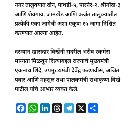
नगर तालुक्यात दोन, पाथर्डी-५, पारनेर-२, श्रीगोंदा-३
आणि शेवगाव, जामखेड आणि कर्जत तालुक्यातील
प्रत्येकी एका जागेची अशा एकूण १५ जागा निश्चित
करण्यात आल्या आहेत.
दरम्यान खासदार विखेंनी सदरील भरीव रकमेस
मान्यता मिळवून दिल्याबद्दल राज्याचे मुख्यमंत्री
एकनाथ शिंदे, उपमुख्यमंत्री देवेंद्र फडणवीस, अजित
पवार आणि महसूल तथा पालकमंत्री राधाकृष्ण विखे
पाटील यांचे आभार व्यक्त केले.
F
W
Li
T
T
X
S
a
h
n
h
el
h
c
at
k
re
e
ar