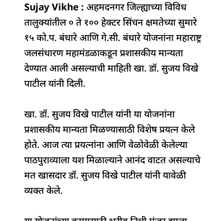
Sujay Vikhe :
c
at
k
अहमदनगर जिल्ह्याच्या विविध
re
e
ar
तालुक्यांतील ० ते १०० हेक्टर सिंचन क्षमतेच्या सुमारे
e
s
e
a
g
e
१५ को.प. बंधारे आणि गे.सी. बंधारे योजनांना महाराष्ट्र
b
A
dI
d
ra
जलसंधारण महामंडळाकडून प्रशासकीय मान्यता
o
p
n
s
m
देण्यात आली असल्याची माहिती खा. डॉ. सुजय विखे
o
p
पाटील यांनी दिली.
k
खा. डॉ. सुजय विखे पाटील यांनी या योजनांना
प्रशासकीय मान्यता मिळण्यासाठी विशेष प्रयत्न केले
होते. आज त्या प्रयत्नांना आणि वेळोवेळी केलेल्या
पाठपुराव्याला यश मिळाल्याने आनंद वाटत असल्याचे
मत खासदार डॉ. सुजय विखे पाटील यांनी यावेळी
व्यक्त केले.