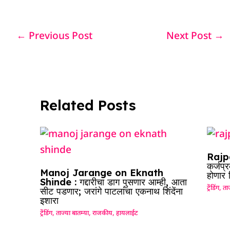
c
at
k
re
e
ar
e
s
e
a
g
e
←
Previous Post
Next Post
→
b
A
dI
d
ra
o
p
n
s
m
o
p
k
Related Posts
Rajpa
कर्जप्
Manoj Jarange on Eknath
होणार
Shinde : गद्दारीचा डाग पुसणार आम्ही, आता
ट्रेंडिंग
,
ताज
सीट पडणार; जरांगे पाटलांचा एकनाथ शिंदेंना
इशारा
ट्रेंडिंग
,
ताज्या बातम्या
,
राजकीय
,
हायलाईट