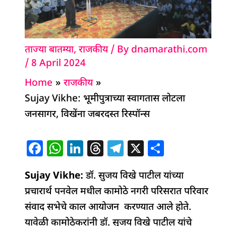
ताज्या बातम्या
,
राजकीय
/ By
dnamarathi.com
/
8 April 2024
Home
राजकीय
Sujay Vikhe: भूमीपुत्राच्या स्वागतास लोटला
जनसागर, विखेंना जबरदस्त रिस्पॉन्स
F
W
Li
T
T
X
S
a
h
n
h
el
h
Sujay Vikhe:
c
at
k
डॉ. सुजय विखे पाटील यांच्या
re
e
ar
प्रचारार्थ पनवेल मधील कामोठे नगरी परिसरात परिवार
e
s
e
a
g
e
संवाद सभेचे काल आयोजन करण्यात आले होते.
b
A
dI
d
ra
यावेळी कामोठेकरांनी डॉ. सुजय विखे पाटील यांचे