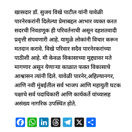
खासदार डॉ. सुजय विखे पाटील यांनी यावेळी
पारनेरकरांनी दिलेल्या प्रेमाबद्दल आभार व्यक्त करत
सदरची निवडणूक ही परिवर्तनाची असून दहशतवादी
प्रवृत्ती संपवणारी आहे. यामुळे लोकांनी विचार करून
मतदान करावे. विखे परिवार सदैव पारनेरकरांच्या
पाठीशी आहे. मी केवळ विकासाच्या मुद्द्यावर मते
मागणार असून येणाऱ्या काळात फक्त विकासाचे
आश्वासन त्यांनी दिले. यावेळी पारनेर,अहिल्यानगर,
आणि नवी मुंबईतील सर्व भाजप आणि महायुती घटक
पक्षाचे सर्व पदाधिकारी आणि कार्यकर्ते यांच्यासह
असंख्य नागरिक उपस्थित होते.
F
W
Li
T
T
X
S
a
h
n
h
el
h