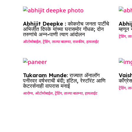
Abhijit Deepke : कोकरोच जनता पार्टीचे
Abhij
अभिजीत दिपके यांच्या घरासमोर गोंधळ; दोन
म्हणून
तरुणांचे अन्न-पाणी त्याग आंदोलन
ट्रेंडिंग
,
ताज
ऑटोमोबाईल
,
ट्रेंडिंग
,
ताज्या बातम्या
,
राजकीय
,
हायलाईट
Tukaram Munde: राज्यात ॲनालॉग
Vaish
पनीरवर वर्षभराची बंदी; हॉटेल, रेस्टॉरंट आणि
काँग्रे
केटरर्सनाही वापरास मनाई
ट्रेंडिंग
,
ताज
आरोग्य
,
ऑटोमोबाईल
,
ट्रेंडिंग
,
ताज्या बातम्या
,
हायलाईट