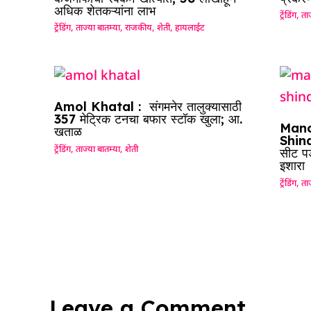
अधिक शेतकऱ्यांना लाभ
ट्रेंडिंग
,
ताज
ट्रेंडिंग
,
ताज्या बातम्या
,
राजकीय
,
शेती
,
हायलाईट
Amol Khatal : संगमनेर तालुक्यासाठी
357 मेट्रिक टनचा बफार स्टॉक खुला; आ.
Mano
खताळ
Shinde
ट्रेंडिंग
,
ताज्या बातम्या
,
शेती
सीट पड
इशारा
ट्रेंडिंग
,
ताज
Leave a Comment