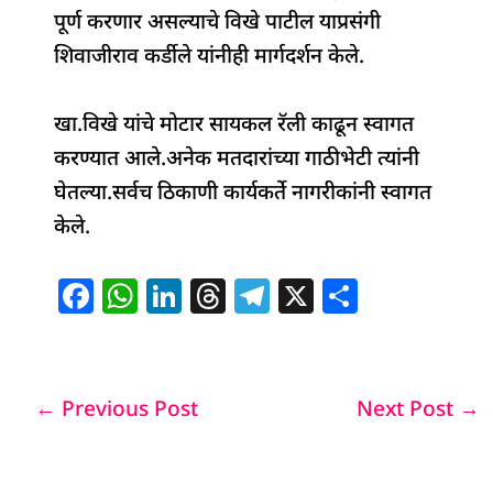
पूर्ण करणार असल्याचे विखे पाटील याप्रसंगी
शिवाजीराव कर्डीले यांनीही मार्गदर्शन केले.
खा.विखे यांचे मोटार सायकल रॅली काढून स्वागत
करण्यात आले.अनेक मतदारांच्या गाठीभेटी त्यांनी
घेतल्या.सर्वच ठिकाणी कार्यकर्ते नागरीकांनी स्वागत
केले.
F
W
Li
T
T
X
S
a
h
n
h
el
h
c
at
k
re
e
ar
e
s
e
a
g
e
←
Previous Post
Next Post
→
b
A
dI
d
ra
o
p
n
s
m