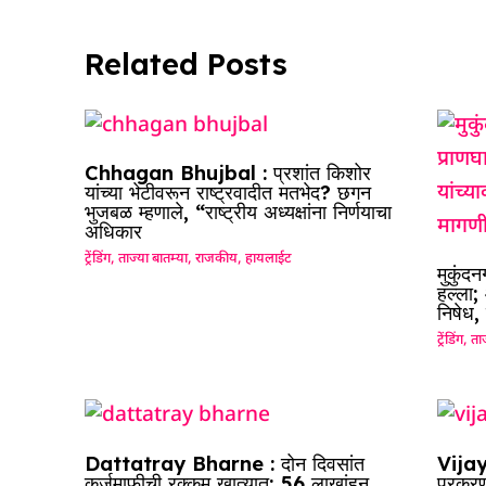
o
p
k
Related Posts
Chhagan Bhujbal : प्रशांत किशोर
यांच्या भेटीवरून राष्ट्रवादीत मतभेद? छगन
भुजबळ म्हणाले, “राष्ट्रीय अध्यक्षांना निर्णयाचा
अधिकार
ट्रेंडिंग
,
ताज्या बातम्या
,
राजकीय
,
हायलाईट
मुकुंद
हल्ला;
निषेध,
ट्रेंडिंग
,
ताज
Dattatray Bharne : दोन दिवसांत
Vijay
कर्जमाफीची रक्कम खात्यात; 56 लाखांहून
प्रकरण