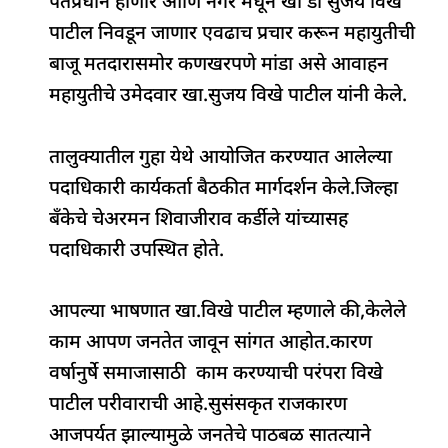
पंतप्रधान होणार आणि नगर मधून खा डॉ सुजय विखे
e
s
e
a
g
e
पाटील निवडून जाणार एवढाच प्रचार करून महायुतीची
b
A
dI
d
ra
बाजू मतदारासमोर कणखरपणे मांडा असे आवाहन
o
p
n
s
m
महायुतीचे उमेदवार खा.सुजय विखे पाटील यांनी केले.
o
p
k
तालुक्यातील गुहा येथे आयोजित करण्यात आलेल्या
पदाधिकारी कार्यकर्ता बैठकीत मार्गदर्शन केले.जिल्हा
बँकेचे चेअरमन शिवाजीराव कर्डीले यांच्यासह
पदाधिकारी उपस्थित होते.
आपल्या भाषणात खा.विखे पाटील म्हणाले की,केलेले
काम आपण जनतेत जावून सांगत आहोत.कारण
वर्षानुर्षे समाजासाठी काम करण्याची परंपरा विखे
पाटील परीवाराची आहे.सुसंसकृत राजकारण
आजपर्यत झाल्यामुळे जनतेचे पाठबळ सातत्याने