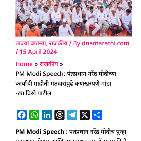
ताज्या बातम्या
,
राजकीय
/ By
dnamarathi.com
/
15 April 2024
Home
राजकीय
PM Modi Speech: पंतप्रधान नरेंद्र मोदीच्या
कार्याची माहीती मतदारांपुढे कणखरपणे मांडा
-खा.विखे पाटील
F
W
Li
T
T
X
S
a
h
n
h
el
h
PM Modi Speech :
c
at
k
re
पंतप्रधान नरेंद्र मोदीच पुन्हा
e
ar