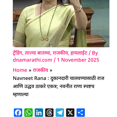
ट्रेंडिंग
,
ताज्या बातम्या
,
राजकीय
,
हायलाईट
/ By
dnamarathi.com
/
1 November 2025
Home
राजकीय
Navneet Rana : दुकानदारी चालवण्यासाठी राज
आणि उद्धव ठाकरे एकत्र; नवनीत राणा स्पष्टच
म्हणाल्या
F
W
Li
T
T
X
S