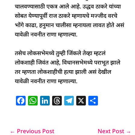
चालवण्यासाठी एकत्र आले आहे. उद्धव ठाकरे यांच्या
सोबत येण्यापूर्वी राज ठाकरे म्हणायचे मज्जीद वरचे
भोंगे काढा, हनुमान चालीसा म्हनायला लावत होते असं
यावेळी नवनीत राणा म्हणाल्या.
तसेच लोकसभेमध्ये तुम्ही जिंकले तेव्हा म्हटलं
लोकशाही जिवंत आहे, विधानसभेमध्ये पराभूत झाले
तर म्हणता लोकशाहीची हत्या झाली असं देखील
यावेळी नवनीत राणा म्हणाल्या.
F
W
Li
T
T
X
S
a
h
n
h
el
h
c
at
k
re
e
ar
e
s
e
a
g
e
←
Previous Post
Next Post
→