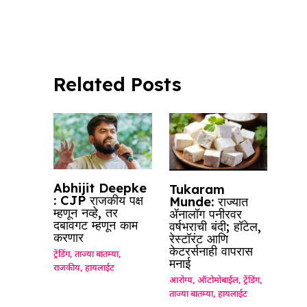
b
A
dI
d
ra
o
p
n
s
m
o
p
k
Related Posts
Abhijit Deepke
Tukaram
: CJP राजकीय पक्ष
Munde: राज्यात
म्हणून नव्हे, तर
ॲनालॉग पनीरवर
दबावगट म्हणून काम
वर्षभराची बंदी; हॉटेल,
करणार
रेस्टॉरंट आणि
केटरर्सनाही वापरास
ट्रेंडिंग
,
ताज्या बातम्या
,
मनाई
राजकीय
,
हायलाईट
आरोग्य
,
ऑटोमोबाईल
,
ट्रेंडिंग
,
ताज्या बातम्या
,
हायलाईट