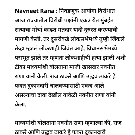
a
h
n
h
el
h
Navneet Rana :
c
at
k
निवडणूक आयोगा विरोधात
re
e
ar
आज राज्यातील विरोधी पक्षांनी एकत्र येत मुंबईत
e
s
e
a
g
e
सत्याचा मोर्चा काढत मतदार यादी दुरुस्त करण्याची
b
A
dI
d
ra
मागणी केली. तर दुसरीकडे लोकसभेमध्ये तुम्ही जिंकले
o
p
n
s
m
तेव्हा म्हटलं लोकशाही जिवंत आहे, विधानसभेमध्ये
o
p
पराभूत झाले तर म्हणता लोकशाहीची हत्या झाली अशी
k
टीका माध्यमांशी बोलताना माजी खासदार नवनीत
राणा यांनी केली. राज ठाकरे आणि उद्धव ठाकरे हे
फक्त दुकानदारी चालवण्यासाठी एकत्र आले
असल्याचा दावा देखील यावेळी नवनीत राणा यांनी
केला.
माध्यमांशी बोलताना नवनीत राणा म्हणाल्या की, राज
ठाकरे आणि उद्धव ठाकरे हे फक्त दुकानदारी