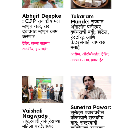
Abhijit Deepke
Tukaram
: CJP राजकीय पक्ष
Munde: राज्यात
म्हणून नव्हे, तर
ॲनालॉग पनीरवर
दबावगट म्हणून काम
वर्षभराची बंदी; हॉटेल,
करणार
रेस्टॉरंट आणि
केटरर्सनाही वापरास
ट्रेंडिंग
,
ताज्या बातम्या
,
मनाई
राजकीय
,
हायलाईट
आरोग्य
,
ऑटोमोबाईल
,
ट्रेंडिंग
,
ताज्या बातम्या
,
हायलाईट
Sunetra Pawar:
Vaishali
सुनेत्रा पवारांवरील
Nagwade
वक्तव्याने राजकीय
राष्ट्रवादी काँग्रेसच्या
वाद; राष्ट्रवादी
महिला प्रदेशाध्यक्ष
काँग्रेसचा पलटवार