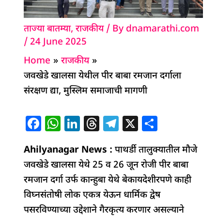
ताज्या बातम्या
,
राजकीय
/ By
dnamarathi.com
/
24 June 2025
Home
राजकीय
जवखेडे खालसा येथील पीर बाबा रमजान दर्गाला
संरक्षण द्या, मुस्लिम समाजाची मागणी
F
W
Li
T
T
X
S
a
h
n
h
el
h
Ahilyanagar News :
c
at
k
re
पाथर्डी तालुक्यातील मौजे
e
ar
जवखेडे खालसा येथे 25 व 26 जून रोजी पीर बाबा
e
s
e
a
g
e
रमजान दर्गा उर्फ कान्हुबा येथे बेकायदेशीरपणे काही
b
A
dI
d
ra
विघ्नसंतोषी लोक एकत्र येऊन धार्मिक द्वेष
o
p
n
s
m
पसरविण्याच्या उद्देशाने गैरकृत्य करणार असल्याने
o
p