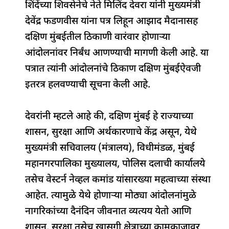
शिंदेंच्या शिवसेनेचे नेते मिलिंद देवरा यांनी मुख्यमंत्री
e
s
e
a
g
e
देवेंद्र फडणवीस यांना पत्र लिहून आझाद मैदानासह
b
A
dI
d
ra
दक्षिण मुंबईतील ठिकाणी वारंवार होणाऱ्या
o
p
n
s
m
आंदोलनांवर निर्बंध आणण्याची मागणी केली आहे. या
o
p
पत्रात त्यांनी आंदोलनांचे ठिकाण दक्षिण मुंबईऐवजी
k
इतरत्र हलवण्याची सूचना केली आहे.
देवरांनी म्हटले आहे की, दक्षिण मुंबई हे राज्याच्या
शासन, सुरक्षा आणि अर्थकारणाचे केंद्र असून, येथे
मुख्यमंत्री सचिवालय (मंत्रालय), विधीमंडळ, मुंबई
महानगरपालिका मुख्यालय, पोलिस दलाची कार्यालये
तसेच वेस्टर्न नेव्हल कमांड यांसारख्या महत्वाच्या संस्था
आहेत. त्यामुळे येथे होणाऱ्या मोठ्या आंदोलनांमुळे
नागरिकांच्या दैनंदिन जीवनात व्यत्यय येतो आणि
शासन, सुरक्षा तसेच खासगी क्षेत्राच्या कामकाजावर