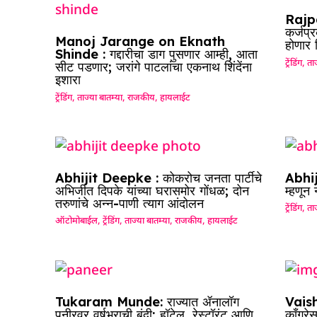
Rajpa
कर्जप्
Manoj Jarange on Eknath
होणार
Shinde : गद्दारीचा डाग पुसणार आम्ही, आता
ट्रेंडिंग
,
ताज
सीट पडणार; जरांगे पाटलांचा एकनाथ शिंदेंना
इशारा
ट्रेंडिंग
,
ताज्या बातम्या
,
राजकीय
,
हायलाईट
Abhijit Deepke : कोकरोच जनता पार्टीचे
Abhij
अभिजीत दिपके यांच्या घरासमोर गोंधळ; दोन
म्हणून
तरुणांचे अन्न-पाणी त्याग आंदोलन
ट्रेंडिंग
,
ताज
ऑटोमोबाईल
,
ट्रेंडिंग
,
ताज्या बातम्या
,
राजकीय
,
हायलाईट
Tukaram Munde: राज्यात ॲनालॉग
Vaish
पनीरवर वर्षभराची बंदी; हॉटेल, रेस्टॉरंट आणि
काँग्रे