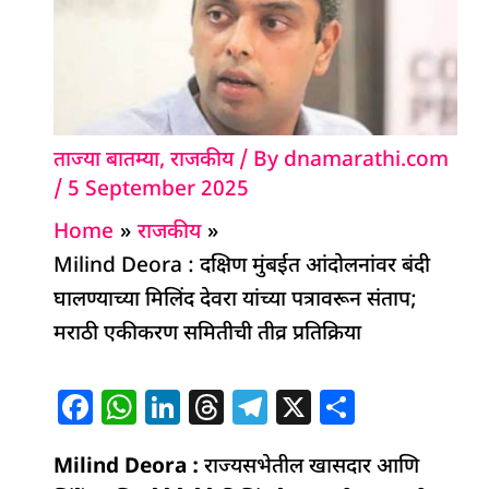
ताज्या बातम्या
,
राजकीय
/ By
dnamarathi.com
/
5 September 2025
Home
राजकीय
Milind Deora : दक्षिण मुंबईत आंदोलनांवर बंदी
घालण्याच्या मिलिंद देवरा यांच्या पत्रावरून संताप;
मराठी एकीकरण समितीची तीव्र प्रतिक्रिया
F
W
Li
T
T
X
S
a
h
n
h
el
h
Milind Deora :
c
at
k
राज्यसभेतील खासदार आणि
re
e
ar