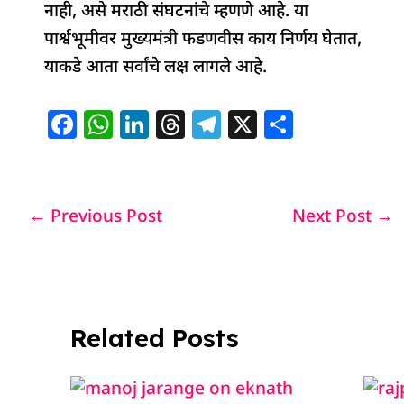
नाही, असे मराठी संघटनांचे म्हणणे आहे. या
पार्श्वभूमीवर मुख्यमंत्री फडणवीस काय निर्णय घेतात,
याकडे आता सर्वांचे लक्ष लागले आहे.
F
W
Li
T
T
X
S
a
h
n
h
el
h
c
at
k
re
e
ar
e
s
e
a
g
e
←
Previous Post
Next Post
→
b
A
dI
d
ra
o
p
n
s
m
o
p
k
Related Posts