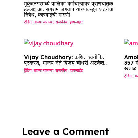
मुकुंदनगरमध्ये पालिका कर्मचाऱ्यावर प्राणघातक
हल्ला; आ. संग्राम जगताप यांच्याकडून घटनेचा
निषेध, कारवाईची मागणी
ट्रेंडिंग
,
ताज्या बातम्या
,
राजकीय
,
हायलाईट
Vijay Choudhary: कथित ध्वनीफित
Amol 
प्रकरण, भाजप नेते विजय चौधरी अटकेत..
357 म
खताळ
ट्रेंडिंग
,
ताज्या बातम्या
,
राजकीय
,
हायलाईट
ट्रेंडिंग
,
ताज
Leave a Comment