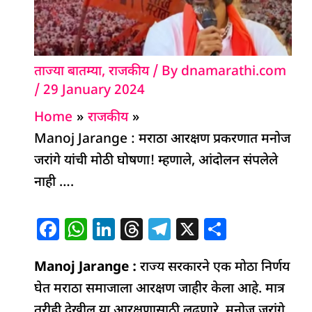
ताज्या बातम्या
,
राजकीय
/ By
dnamarathi.com
/
29 January 2024
Home
राजकीय
Manoj Jarange : मराठा आरक्षण प्रकरणात मनोज
जरांगे यांची मोठी घोषणा! म्हणाले, आंदोलन संपलेले
नाही ….
F
W
Li
T
T
X
S
a
h
n
h
el
h
Manoj Jarange :
c
at
k
राज्य सरकारने एक मोठा निर्णय
re
e
ar
घेत मराठा समाजाला आरक्षण जाहीर केला आहे. मात्र
e
s
e
a
g
e
तरीही देखील या आरक्षणासाठी लढणारे मनोज जरांगे