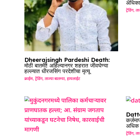
अधिका
ट्रेंडिंग
,
ताज
Dheerajsingh Pardeshi Death:
मोठी बातमी! अहिल्यानगर शहरात जीवघेण्या
हल्ल्यात धीरजसिंग परदेशीचा मृत्यू
क्राईम
,
ट्रेंडिंग
,
ताज्या बातम्या
,
हायलाईट
Datta
कर्जमा
अधिक श
ट्रेंडिंग
,
ताज