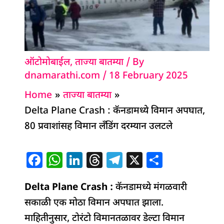
ऑटोमोबाईल
,
ताज्या बातम्या
/ By
dnamarathi.com
/
18 February 2025
Home
ताज्या बातम्या
Delta Plane Crash : कॅनडामध्ये विमान अपघात,
80 प्रवाशांसह विमान लँडिंग दरम्यान उलटले
F
W
Li
T
T
X
S
a
h
n
h
el
h
Delta Plane Crash :
c
at
k
re
कॅनडामध्ये मंगळवारी
e
ar
सकाळी एक मोठा विमान अपघात झाला.
e
s
e
a
g
e
माहितीनुसार, टोरंटो विमानतळावर डेल्टा विमान