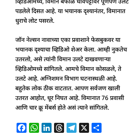
व्हिडिओमध्ये, विमान बर्फाळ धावपट्टीवर पूर्णपणे उलटे
पडलेले दिसत आहे. या भयानक दृश्यानंतर, विमानात
धुराचे लोट पसरले.
जॉन नेल्सन नावाच्या एका प्रवाशाने फेसबुकवर या
भयानक दृश्याचा व्हिडिओ शेअर केला. आम्ही नुकतेच
उतरलो, असे त्यांनी विमान उलटे दाखवणाऱ्या
व्हिडिओमध्ये सांगितले. आमचे विमान कोसळले, ते
उलटे आहे. अग्निशमन विभाग घटनास्थळी आहे.
बहुतेक लोक ठीक वाटतात. आपण सर्वजण खाली
उतरत आहोत, धूर निघत आहे. विमानात 76 प्रवासी
आणि चार क्रू मेंबर्स होते असं त्याने सांगितले.
F
W
Li
T
T
X
S
a
h
n
h
el
h