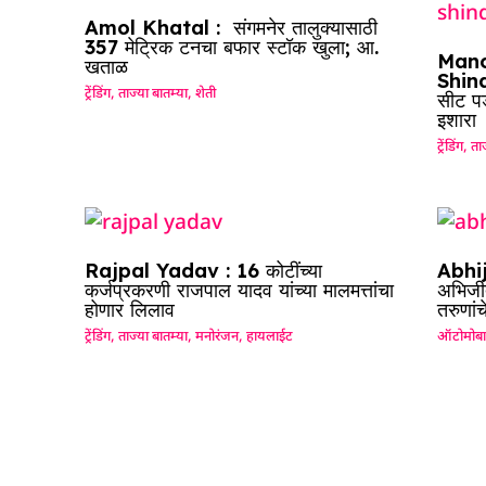
Amol Khatal : संगमनेर तालुक्यासाठी
357 मेट्रिक टनचा बफार स्टॉक खुला; आ.
Mano
खताळ
Shinde
ट्रेंडिंग
,
ताज्या बातम्या
,
शेती
सीट पड
इशारा
ट्रेंडिंग
,
ताज
Rajpal Yadav : 16 कोटींच्या
Abhij
कर्जप्रकरणी राजपाल यादव यांच्या मालमत्तांचा
अभिजीत
होणार लिलाव
तरुणां
ट्रेंडिंग
,
ताज्या बातम्या
,
मनोरंजन
,
हायलाईट
ऑटोमोब