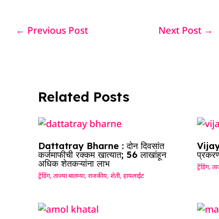
c
at
k
re
e
ar
e
s
e
a
g
e
←
Previous Post
Next Post
→
b
A
dI
d
ra
o
p
n
s
m
o
p
k
Related Posts
Dattatray Bharne : दोन दिवसांत
Vijay
कर्जमाफीची रक्कम खात्यात; 56 लाखांहून
प्रकरण
अधिक शेतकऱ्यांना लाभ
ट्रेंडिंग
,
ताज
ट्रेंडिंग
,
ताज्या बातम्या
,
राजकीय
,
शेती
,
हायलाईट