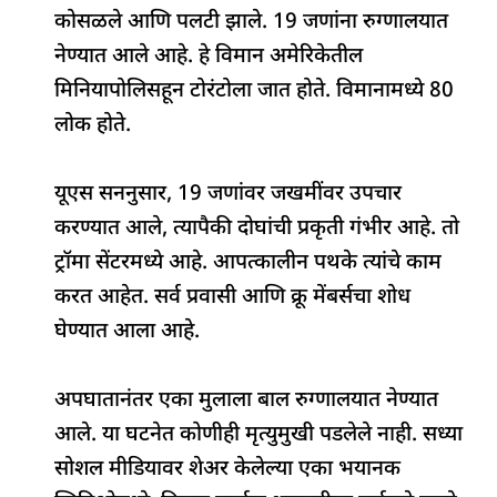
b
A
dI
d
ra
कोसळले आणि पलटी झाले. 19 जणांना रुग्णालयात
o
p
n
s
m
नेण्यात आले आहे. हे विमान अमेरिकेतील
o
p
मिनियापोलिसहून टोरंटोला जात होते. विमानामध्ये 80
k
लोक होते.
यूएस सननुसार, 19 जणांवर जखमींवर उपचार
करण्यात आले, त्यापैकी दोघांची प्रकृती गंभीर आहे. तो
ट्रॉमा सेंटरमध्ये आहे. आपत्कालीन पथके त्यांचे काम
करत आहेत. सर्व प्रवासी आणि क्रू मेंबर्सचा शोध
घेण्यात आला आहे.
अपघातानंतर एका मुलाला बाल रुग्णालयात नेण्यात
आले. या घटनेत कोणीही मृत्युमुखी पडलेले नाही. सध्या
सोशल मीडियावर शेअर केलेल्या एका भयानक