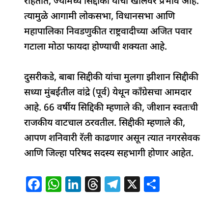
राहतात, ज्यांमध्ये सिद्दीकी यांचा खोलवर प्रभाव आहे.
त्यामुळे आगामी लोकसभा, विधानसभा आणि
महापालिका निवडणुकीत राष्ट्रवादीच्या अजित पवार
गटाला मोठा फायदा होण्याची शक्यता आहे.
दुसरीकडे, बाबा सिद्दीकी यांचा मुलगा झीशान सिद्दीकी
सध्या मुंबईतील वांद्रे (पूर्व) येथून काँग्रेसचा आमदार
आहे. 66 वर्षीय सिद्दिकी म्हणाले की, जीशान स्वतःची
राजकीय वाटचाल ठरवतील. सिद्दीकी म्हणाले की,
आपण शनिवारी रॅली काढणार असून त्यात नगरसेवक
आणि जिल्हा परिषद सदस्य सहभागी होणार आहेत.
F
W
Li
T
T
X
S
a
h
n
h
el
h
c
at
k
re
e
ar