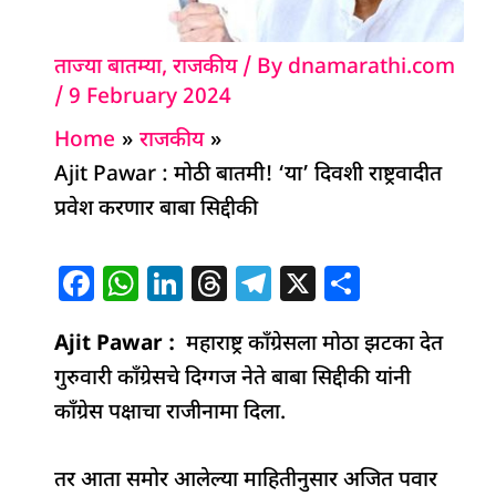
ताज्या बातम्या
,
राजकीय
/ By
dnamarathi.com
/
9 February 2024
Home
राजकीय
Ajit Pawar : मोठी बातमी! ‘या’ दिवशी राष्ट्रवादीत
प्रवेश करणार बाबा सिद्दीकी
F
W
Li
T
T
X
S
a
h
n
h
el
h
Ajit Pawar :
c
at
k
महाराष्ट्र काँग्रेसला मोठा झटका देत
re
e
ar
गुरुवारी काँग्रेसचे दिग्गज नेते बाबा सिद्दीकी यांनी
e
s
e
a
g
e
काँग्रेस पक्षाचा राजीनामा दिला.
b
A
dI
d
ra
o
p
n
s
m
तर आता समोर आलेल्या माहितीनुसार अजित पवार
o
p