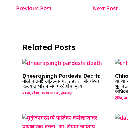
e
s
e
a
g
e
←
Previous Post
Next Post
→
b
A
dI
d
ra
o
p
n
s
m
o
p
k
Related Posts
Dheerajsingh Pardeshi Death:
Chhag
मोठी बातमी! अहिल्यानगर शहरात जीवघेण्या
यांच्य
हल्ल्यात धीरजसिंग परदेशीचा मृत्यू
भुजबळ म
अधिका
क्राईम
,
ट्रेंडिंग
,
ताज्या बातम्या
,
हायलाईट
ट्रेंडिंग
,
ताज