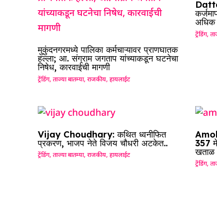
Datta
कर्जमा
अधिक श
ट्रेंडिंग
,
ताज
मुकुंदनगरमध्ये पालिका कर्मचाऱ्यावर प्राणघातक
हल्ला; आ. संग्राम जगताप यांच्याकडून घटनेचा
निषेध, कारवाईची मागणी
ट्रेंडिंग
,
ताज्या बातम्या
,
राजकीय
,
हायलाईट
Vijay Choudhary: कथित ध्वनीफित
Amol 
प्रकरण, भाजप नेते विजय चौधरी अटकेत..
357 म
खताळ
ट्रेंडिंग
,
ताज्या बातम्या
,
राजकीय
,
हायलाईट
ट्रेंडिंग
,
ताज