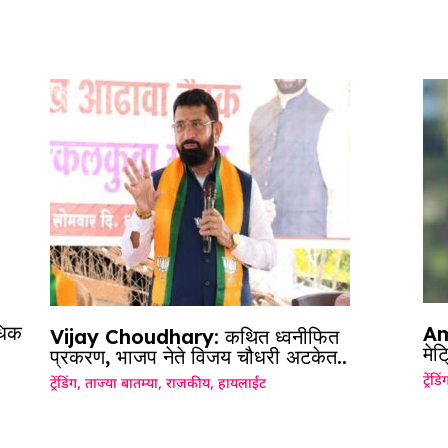
धिक
Am
Vijay Choudhary: कथित ध्वनीफित
मे
प्रकरण, भाजप नेते विजय चौधरी अटकेत..
ट्रेंडिं
ट्रेंडिंग
,
ताज्या बातम्या
,
राजकीय
,
हायलाईट