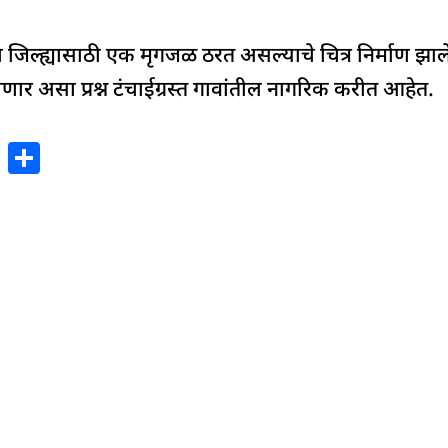
जिल्ह्यासाठी एक मृगजळ ठरत असल्याचे चित्र निर्माण झा
णार असा प्रश्न टंचाईग्रस्त गावांतील नागरिक करीत आहेत.
X
S
h
ar
e