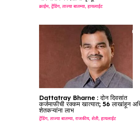
क्राईम
,
ट्रेंडिंग
,
ताज्या बातम्या
,
हायलाईट
Dattatray Bharne : दोन दिवसांत
कर्जमाफीची रक्कम खात्यात; 56 लाखांहून अ
शेतकऱ्यांना लाभ
ट्रेंडिंग
,
ताज्या बातम्या
,
राजकीय
,
शेती
,
हायलाईट