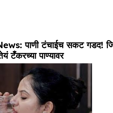
ws: पाणी टंचाईच सकट गडद! जिल्
यं टँकरच्या पाण्यावर