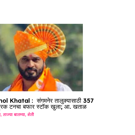
ol Khatal : संगमनेर तालुक्यासाठी 357
ट्रिक टनचा बफार स्टॉक खुला; आ. खताळ
ग
,
ताज्या बातम्या
,
शेती