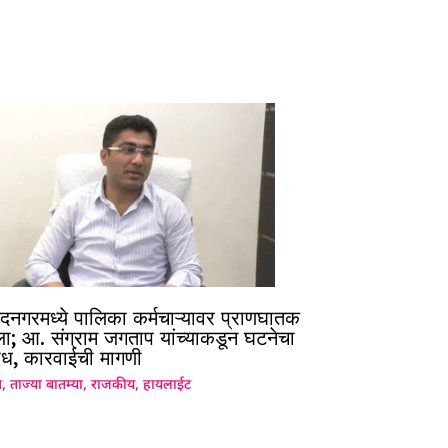
ुंदनगरमध्ये पालिका कर्मचाऱ्यावर प्राणघातक
ला; आ. संग्राम जगताप यांच्याकडून घटनेचा
ेध, कारवाईची मागणी
ग
,
ताज्या बातम्या
,
राजकीय
,
हायलाईट