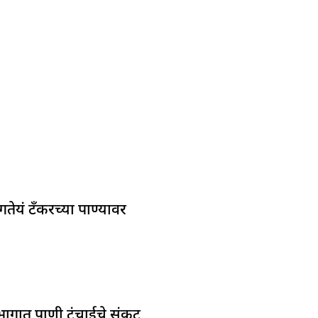
यं टँकरच्या पाण्यावर
ण भागात पाणी टंचाईचे संकट