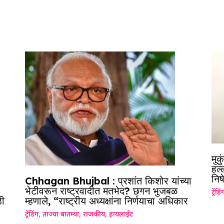
मुक
हल्
निष
Chhagan Bhujbal : प्रशांत किशोर यांच्या
भेटीवरून राष्ट्रवादीत मतभेद? छगन भुजबळ
ट्रेंडिं
ी
म्हणाले, “राष्ट्रीय अध्यक्षांना निर्णयाचा अधिकार
ट्रेंडिंग
,
ताज्या बातम्या
,
राजकीय
,
हायलाईट