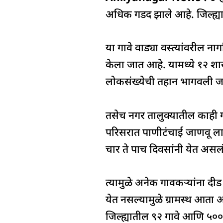
c
at
k
re
e
e
s
e
a
g
अधिक गडद झाले आहे. जिल्ह्या
b
A
dI
d
ra
o
p
n
s
m
या गावे वाड्या वस्त्यांवरील न
o
p
केला जात आहे. यामध्ये १२ श
k
लोकसंख्येची तहान भागवली ज
तसेच नगर तालुक्यातील काही गाव
परिसरात पाणीटंचाई जाणवू लाग
चार ते पाच दिवसांनी येत असल
त्यामुळे अनेक गावकऱ्यांना दी
येत नसल्यामुळे ग्रामस्थ आता
जिल्ह्यातील ९२ गावे आणि ५०० 