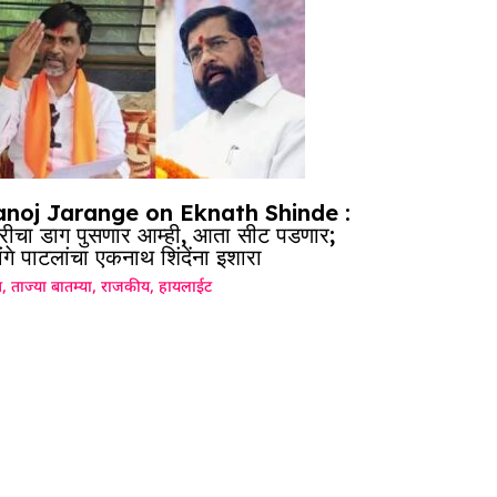
noj Jarange on Eknath Shinde :
दारीचा डाग पुसणार आम्ही, आता सीट पडणार;
ंगे पाटलांचा एकनाथ शिंदेंना इशारा
ग
,
ताज्या बातम्या
,
राजकीय
,
हायलाईट