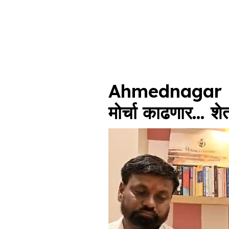
Ahmednagar News
मोर्चा काढणार… शे