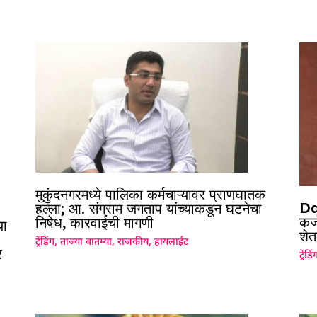
मुकुंदनगरमध्ये पालिका कर्मचाऱ्यावर प्राणघातक
Da
हल्ला; आ. संग्राम जगताप यांच्याकडून घटनेचा
कर्
निषेध, कारवाईची मागणी
या
शेत
ट्रेंडिंग
,
ताज्या बातम्या
,
राजकीय
,
हायलाईट
र
ट्रेंडिं