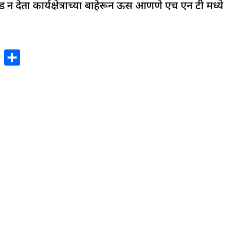
 देता कार्यक्षेत्राच्या बाहेरून ऊस आणणे एच एन टी मध्ये
X
S
h
ar
e