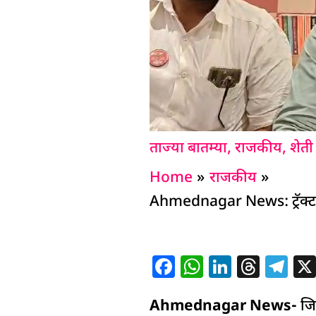
ताज्या बातम्या
,
राजकीय
,
शेती
Home
राजकीय
Ahmednagar News: ट्रॅक्टर ट
F
W
Li
T
T
a
h
n
h
el
Ahmednagar News-
c
at
k
re
e
जि