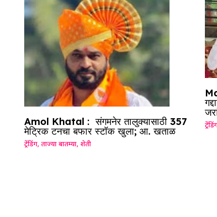
Ma
गद्
जरा
Amol Khatal : संगमनेर तालुक्यासाठी 357
ट्रेंडिं
मेट्रिक टनचा बफार स्टॉक खुला; आ. खताळ
ट्रेंडिंग
,
ताज्या बातम्या
,
शेती