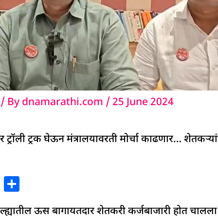
/ By
dnamarathi.com
/
25 June 2024
्रॉली ट्रक घेऊन मंत्रालयावरती मोर्चा काढणार… शेतकऱ्या
X
S
h
ल्ह्यातील ऊस बागायतदार शेतकरी कर्जबाजारी होत चालला
ar