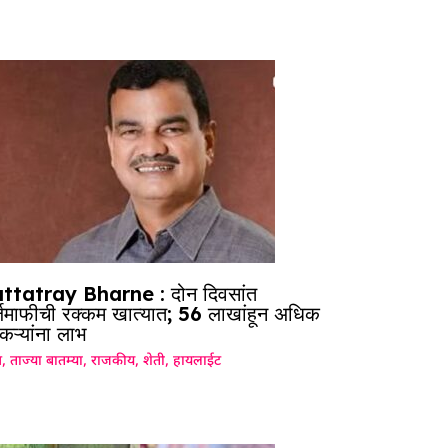
ttatray Bharne : दोन दिवसांत
जमाफीची रक्कम खात्यात; 56 लाखांहून अधिक
कऱ्यांना लाभ
ग
,
ताज्या बातम्या
,
राजकीय
,
शेती
,
हायलाईट