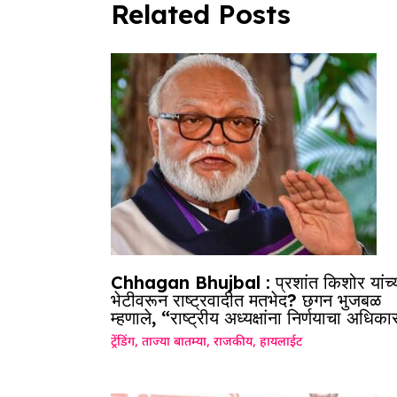
Related Posts
Chhagan Bhujbal : प्रशांत किशोर यांच्
भेटीवरून राष्ट्रवादीत मतभेद? छगन भुजबळ
म्हणाले, “राष्ट्रीय अध्यक्षांना निर्णयाचा अधिका
ट्रेंडिंग
,
ताज्या बातम्या
,
राजकीय
,
हायलाईट