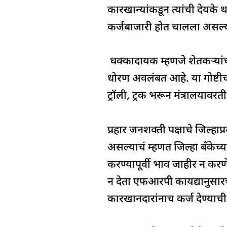
e
s
e
a
g
कारखान्यांकडून त्यांची देयक
b
A
dI
d
ra
कर्जबाजारी होत चालला असल्
o
p
n
s
m
o
p
धक्कादायक म्हणजे शेतकऱ्यांच
k
धोरण अवलंबत आहे. या गोष्टीचा 
ट्रॉली, ट्रक भरून मंत्रालयावर
प्रहार जनशक्ती पक्षाचे जिल्ह
असल्याचं म्हणत जिल्हा बँकेच्
करण्यापूर्वी भाव जाहीर न करण
न देता एफआरपी कायद्यानुसारच
कारखानदारांनाच कर्ज देण्याच