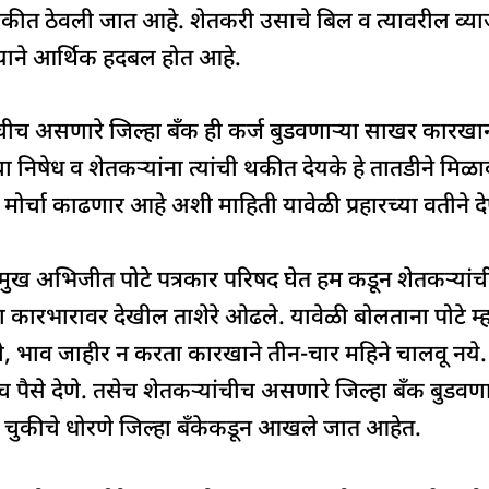
e
े थकीत ठेवली जात आहे. शेतकरी उसाचे बिल व त्यावरील व्य
याने आर्थिक हदबल होत आहे.
ीच असणारे जिल्हा बँक ही कर्ज बुडवणाऱ्या साखर कारखानदा
निषेध व शेतकऱ्यांना त्यांची थकीत देयके हे तातडीने मिळावी
ती मोर्चा काढणार आहे अशी माहिती यावेळी प्रहारच्या वतीने
ाप्रमुख अभिजीत पोटे पत्रकार परिषद घेत हम कडून शेतकऱ्यां
या कारभारावर देखील ताशेरे ओढले. यावेळी बोलताना पोटे म्
े, भाव जाहीर न करता कारखाने तीन-चार महिने चालवू नये. भ
 पैसे देणे. तसेच शेतकऱ्यांचीच असणारे जिल्हा बँक बुडवण
ी चुकीचे धोरणे जिल्हा बँकेकडून आखले जात आहेत.