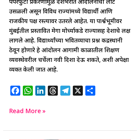
पेपरफुटी प्रकरणामुळे देशभरात आंदोलनाची लाट
उसळली असून विविध राज्यांमध्ये विद्यार्थी आणि
राजकीय पक्ष रस्त्यावर उतरले आहेत. या पार्श्वभूमीवर
मुंबईतील प्रस्तावित मेगा मोर्च्याकडे राज्यासह देशाचे लक्ष
लागले आहे. विद्यार्थ्यांच्या भवितव्याचा प्रश्न केंद्रस्थानी
ठेवून होणारे हे आंदोलन आगामी काळातील शिक्षण
व्यवस्थेवरील चर्चेला नवी दिशा देऊ शकते, अशी अपेक्षा
व्यक्त केली जात आहे.
F
W
Li
T
T
X
S
a
h
n
h
el
h
c
at
k
re
e
ar
Read More »
e
s
e
a
g
e
b
A
dI
d
ra