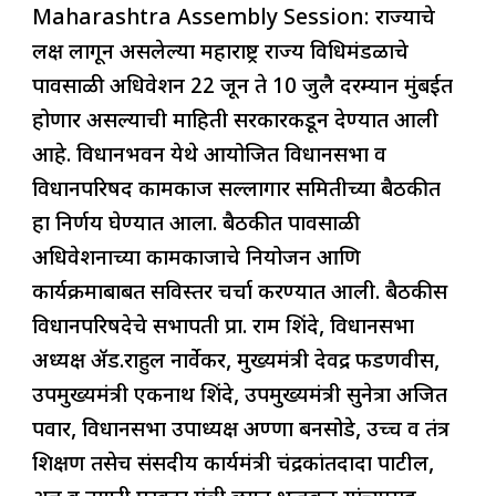
अधिवेशन;
Maharashtra Assembly Session: राज्याचे
c
at
k
re
e
ar
‘या’
लक्ष लागून असलेल्या महाराष्ट्र राज्य विधिमंडळाचे
e
s
e
a
g
e
दिवशी
पावसाळी अधिवेशन 22 जून ते 10 जुलै दरम्यान मुंबईत
b
A
dI
d
ra
होणार
होणार असल्याची माहिती सरकारकडून देण्यात आली
o
p
n
s
m
शेवट
आहे. विधानभवन येथे आयोजित विधानसभा व
o
p
विधानपरिषद कामकाज सल्लागार समितीच्या बैठकीत
k
हा निर्णय घेण्यात आला. बैठकीत पावसाळी
अधिवेशनाच्या कामकाजाचे नियोजन आणि
कार्यक्रमाबाबत सविस्तर चर्चा करण्यात आली. बैठकीस
विधानपरिषदेचे सभापती प्रा. राम शिंदे, विधानसभा
अध्यक्ष ॲड.राहुल नार्वेकर, मुख्यमंत्री देवेंद्र फडणवीस,
उपमुख्यमंत्री एकनाथ शिंदे, उपमुख्यमंत्री सुनेत्रा अजित
पवार, विधानसभा उपाध्यक्ष अण्णा बनसोडे, उच्च व तंत्र
शिक्षण तसेच संसदीय कार्यमंत्री चंद्रकांतदादा पाटील,