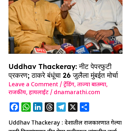
प्रकरण;
ठाकरे
बंधूंचा
26
जुलैला
मुंबईत
मोर्चा
Uddhav Thackeray: नीट पेपरफुटी
प्रकरण; ठाकरे बंधूंचा 26 जुलैला मुंबईत मोर्चा
Leave a Comment
/
ट्रेंडिंग
,
ताज्या बातम्या
,
राजकीय
,
हायलाईट
/
dnamarathi.com
F
W
Li
T
T
X
S
a
h
n
h
el
h
Uddhav Thackeray : देशातील राजकारणात गेल्या
c
at
k
re
e
ar