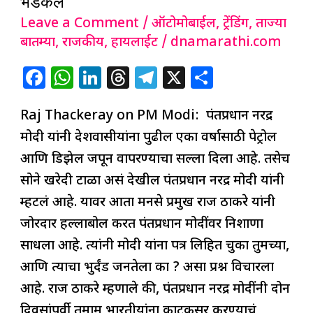
भडकले
आवाहनानंतर
Leave a Comment
/
ऑटोमोबाईल
,
ट्रेंडिंग
,
ताज्या
राज
बातम्या
,
राजकीय
,
हायलाईट
/
dnamarathi.com
ठाकरे
F
W
Li
T
T
X
S
भडकले
a
h
n
h
el
h
Raj Thackeray on PM Modi: पंतप्रधान नरेंद्र
c
at
k
re
e
ar
मोदी यांनी देशवासीयांना पुढील एका वर्षासाठी पेट्रोल
e
s
e
a
g
e
आणि डिझेल जपून वापरण्याचा सल्ला दिला आहे. तसेच
b
A
dI
d
ra
सोने खरेदी टाळा असं देखील पंतप्रधान नरेंद्र मोदी यांनी
o
p
n
s
m
म्हटलं आहे. यावर आता मनसे प्रमुख राज ठाकरे यांनी
o
p
जोरदार हल्लाबोल करत पंतप्रधान मोदींवर निशाणा
k
साधला आहे. त्यांनी मोदी यांना पत्र लिहित चुका तुमच्या,
आणि त्याचा भुर्दंड जनतेला का ? असा प्रश्न विचारला
आहे. राज ठाकरे म्हणाले की, पंतप्रधान नरेंद्र मोदींनी दोन
दिवसांपूर्वी तमाम भारतीयांना काटकसर करण्याचं