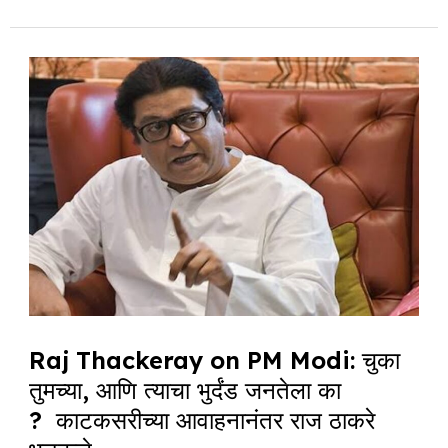
b
A
dI
d
ra
o
p
n
s
m
Raj
o
p
Thackeray
k
on
PM
Modi:
चुका
तुमच्या,
आणि
त्याचा
भुर्दंड
Raj Thackeray on PM Modi: चुका
जनतेला
तुमच्या, आणि त्याचा भुर्दंड जनतेला का
का
? काटकसरीच्या आवाहनानंतर राज ठाकरे
? काटकसरीच्या