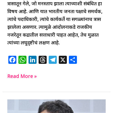
त्रासातून गेले, जो मनस्ताप झाला त्याच्याशी संबंधित हा
विषय आहे. आणि यात भारतीय जनता पक्षाचे समर्थक,
त्यांचे पदाधिकारी, त्यांचे कार्यकर्ते या सगळ्यांनाच त्रास
झालेला असणार. त्यामुळे आंदोलनाकडे राजकीय
नजरेतून केंद्रातील सत्ताधारी पाहत आहेत, तेच मुळात
त्यांच्या लघुदृष्टीचं लक्षण आहे.
F
W
Li
T
T
X
S
a
h
n
h
el
h
c
at
k
re
e
ar
Read More »
e
s
e
a
g
e
b
A
dI
d
ra
o
p
n
s
m
Bala
o
p
Nandgaonkar