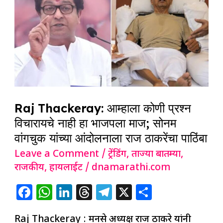
Thackeray:
k
आम्हाला
कोणी
प्रश्न
विचारायचे
नाही
हा
Raj Thackeray: आम्हाला कोणी प्रश्न
भाजपला
विचारायचे नाही हा भाजपला माज; सोनम
माज;
वांगचुक यांच्या आंदोलनाला राज ठाकरेंचा पाठिंबा
सोनम
Leave a Comment
/
ट्रेंडिंग
,
ताज्या बातम्या
,
वांगचुक
राजकीय
,
हायलाईट
/
dnamarathi.com
यांच्या
आंदोलनाला
F
W
Li
T
T
X
S
राज
a
h
n
h
el
h
ठाकरेंचा
Raj Thackeray : मनसे अध्यक्ष राज ठाकरे यांनी