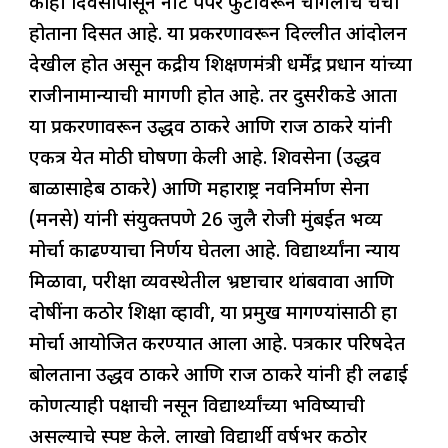
काही दिवसांपासून नीट पेपर फुटीवरून चांगलीच चर्चा
e
s
e
a
g
e
होताना दिसत आहे. या प्रकरणावरून दिल्लीत आंदोलन
b
A
dI
d
ra
देखील होत असून केंद्रीय शिक्षणमंत्री धर्मेंद्र प्रधान यांच्या
o
p
n
s
m
राजीनामान्याची मागणी होत आहे. तर दुसरीकडे आता
o
p
या प्रकरणावरून उद्धव ठाकरे आणि राज ठाकरे यांनी
k
एकत्र येत मोठी घोषणा केली आहे. शिवसेना (उद्धव
बाळासाहेब ठाकरे) आणि महाराष्ट्र नवनिर्माण सेना
(मनसे) यांनी संयुक्तपणे 26 जुलै रोजी मुंबईत भव्य
मोर्चा काढण्याचा निर्णय घेतला आहे. विद्यार्थ्यांना न्याय
मिळावा, परीक्षा व्यवस्थेतील भ्रष्टाचार थांबवावा आणि
दोषींना कठोर शिक्षा व्हावी, या प्रमुख मागण्यांसाठी हा
मोर्चा आयोजित करण्यात आला आहे. पत्रकार परिषदेत
बोलताना उद्धव ठाकरे आणि राज ठाकरे यांनी ही लढाई
कोणत्याही पक्षाची नसून विद्यार्थ्यांच्या भविष्याची
असल्याचे स्पष्ट केले. लाखो विद्यार्थी वर्षभर कठोर