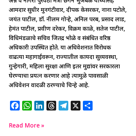
अन्न व नागरी पुरवठा मंत्री छगन भुजबळ यांच्यासह
आमदार सुधीर मुनगंटीवार, दीपक केसरकर, नाना पटोले,
जयंत पाटील, डॉ. नीलम गोऱ्हे, अनिल परब, प्रसाद लाड,
हेमंत पाटील, प्रवीण दरेकर, विक्रम काळे, सतेज पाटील,
विधिमंडळाचे सचिव जितेंद्र भोळे व संबंधित वरिष्ठ
अधिकारी उपस्थित होते. या अधिवेशनात विरोधक
वाढत्या महागाईवरून, राज्यातील कायदा सुव्यवस्था,
गुन्हेगारी, महिला सुरक्षा आणि इतर मुद्यांवर सरकारला
घेरण्याचा प्रयत्न करणार आहे त्यामुळे पावसाळी
अधिवेशन वादळी ठरण्याचे चिन्हे आहे.
F
W
Li
T
T
X
S
a
h
n
h
el
h
c
at
k
re
e
ar
Read More »
e
s
e
a
g
e