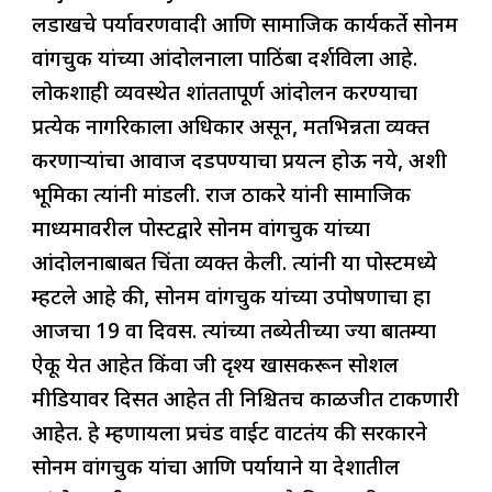
c
at
k
re
e
ar
पाठिंबा
लडाखचे पर्यावरणवादी आणि सामाजिक कार्यकर्ते सोनम
e
s
e
a
g
e
वांगचुक यांच्या आंदोलनाला पाठिंबा दर्शविला आहे.
b
A
dI
d
ra
लोकशाही व्यवस्थेत शांततापूर्ण आंदोलन करण्याचा
o
p
n
s
m
प्रत्येक नागरिकाला अधिकार असून, मतभिन्नता व्यक्त
o
p
करणाऱ्यांचा आवाज दडपण्याचा प्रयत्न होऊ नये, अशी
k
भूमिका त्यांनी मांडली. राज ठाकरे यांनी सामाजिक
माध्यमावरील पोस्टद्वारे सोनम वांगचुक यांच्या
आंदोलनाबाबत चिंता व्यक्त केली. त्यांनी या पोस्टमध्ये
म्हटले आहे की, सोनम वांगचुक यांच्या उपोषणाचा हा
आजचा 19 वा दिवस. त्यांच्या तब्येतीच्या ज्या बातम्या
ऐकू येत आहेत किंवा जी दृश्य खासकरून सोशल
मीडियावर दिसत आहेत ती निश्चितच काळजीत टाकणारी
आहेत. हे म्हणायला प्रचंड वाईट वाटतंय की सरकारने
सोनम वांगचुक यांचा आणि पर्यायाने या देशातील