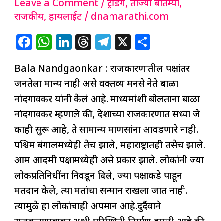
Leave a Comment
/
ट्रेंडिंग
,
ताज्या बातम्या
,
राजकीय
,
हायलाईट
/
dnamarathi.com
F
W
Li
T
T
X
S
a
h
n
h
el
h
Bala Nandgaonkar : राजकारणातील पक्षांतर
c
at
k
re
e
ar
जनतेला मान्य नाही असे वक्तव्य मनसे नेते बाळा
e
s
e
a
g
e
नांदगावकर यांनी केलं आहे. माध्यमांशी बोलताना बाळा
b
A
dI
d
ra
नांदगावकर म्हणाले की, देशाच्या राजकारणात सध्या जे
o
p
n
s
m
काही सुरू आहे, ते सामान्य माणसांना आवडणारे नाही.
o
p
पश्चिम बंगालमध्येही तेच झाले, महाराष्ट्रातही तसेच झाले.
k
आम आदमी पक्षामध्येही असे प्रकार झाले. लोकांनी ज्या
लोकप्रतिनिधींना निवडून दिले, ज्या पक्षाकडे पाहून
मतदान केले, त्या मतांचा सन्मान राखला जात नाही.
त्यामुळे हा लोकांचाही अपमान आहे.दुर्दैवाने