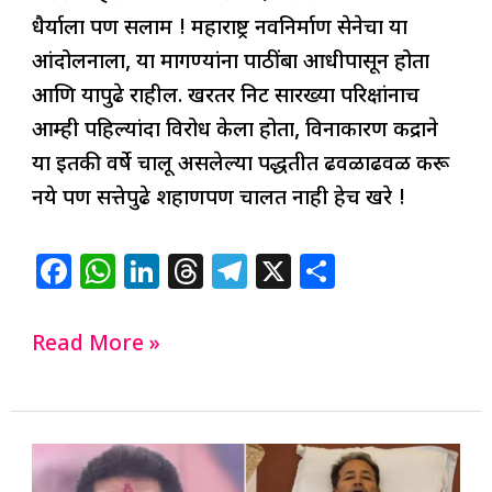
धैर्याला पण सलाम ! महाराष्ट्र नवनिर्माण सेनेचा या
आंदोलनाला, या मागण्यांना पाठींबा आधीपासून होता
आणि यापुढे राहील. खरतर निट सारख्या परिक्षांनाच
आम्ही पहिल्यांदा विरोध केला होता, विनाकारण केंद्राने
या इतकी वर्षे चालू असलेल्या पद्धतीत ढवळाढवळ करू
नये पण सत्तेपुढे शहाणपण चालत नाही हेच खरे !
F
W
Li
T
T
X
S
a
h
n
h
el
h
c
at
k
re
e
ar
Read More »
e
s
e
a
g
e
b
A
dI
d
ra
o
p
n
s
m
Raj
o
p