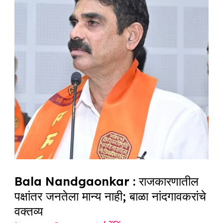
k
:
राजकारणातील
पक्षांतर
जनतेला
मान्य
नाही;
बाळा
नांदगावकरांचे
वक्तव्य
Bala Nandgaonkar : राजकारणातील
पक्षांतर जनतेला मान्य नाही; बाळा नांदगावकरांचे
वक्तव्य