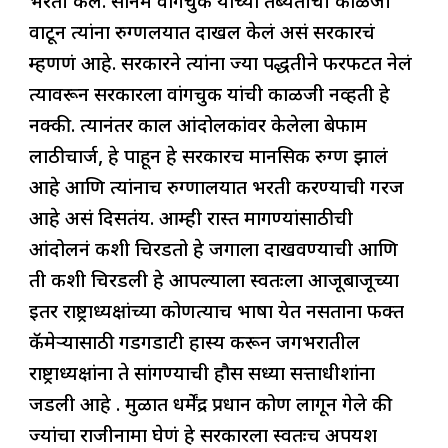
भरती केलं. सोनम वांगचुक यांच्या तब्येतीची काळजी
वाटून त्यांना रुग्णलयात दाखल केलं असं सरकारचं
म्हणणं आहे. सरकारने त्यांना ज्या पद्धतीने फरफटत नेलं
त्यावरून सरकारला वांगचुक यांची काळजी नव्हती हे
नक्की. त्यानंतर काल आंदोलकांवर केलेला बेफाम
लाठीचार्ज, हे पाहून हे सरकारच मानसिक रुग्ण झालं
आहे आणि त्यांनाच रुग्णालयात भरती करण्याची गरज
आहे असं दिसतंय. आम्ही रास्त मागण्यांसाठीची
आंदोलनं कशी चिरडतो हे जगाला दाखवण्याची आणि
ती कशी चिरडली हे आपल्याला स्वतःला आजूबाजूच्या
इतर राष्ट्राध्यक्षांच्या कोणत्याच भाषा येत नसताना फक्त
कॅमेऱ्यासाठी गडगडाटी हास्य करून जगभरातील
राष्ट्राध्यक्षांना ते सांगण्याची हौस सध्या सत्ताधीशांना
जडली आहे . मुळात धर्मेंद्र प्रधान कोण लागून गेले की
ज्यांचा राजीनामा घेणं हे सरकारला स्वतःच अपयश