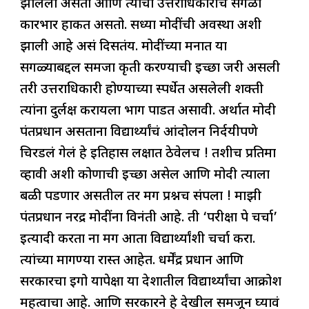
झालेला असतो आणि त्यांचा उत्तराधिकारीच सगळा
कारभार हाकत असतो. सध्या मोदींची अवस्था अशी
झाली आहे असं दिसतंय. मोदींच्या मनात या
सगळ्याबद्दल समजा कृती करण्याची इच्छा जरी असली
तरी उत्तराधिकारी होण्याच्या स्पर्धेत असलेली शक्ती
त्यांना दुर्लक्ष करायला भाग पाडत असावी. अर्थात मोदी
पंतप्रधान असताना विद्यार्थ्यांचं आंदोलन निर्दयीपणे
चिरडलं गेलं हे इतिहास लक्षात ठेवेलच ! तशीच प्रतिमा
व्हावी अशी कोणाची इच्छा असेल आणि मोदी त्याला
बळी पडणार असतील तर मग प्रश्नच संपला ! माझी
पंतप्रधान नरेंद्र मोदींना विनंती आहे. ती ‘परीक्षा पे चर्चा’
इत्यादी करता ना मग आता विद्यार्थ्यांशी चर्चा करा.
त्यांच्या मागण्या रास्त आहेत. धर्मेंद्र प्रधान आणि
सरकारचा इगो यापेक्षा या देशातील विद्यार्थ्यांचा आक्रोश
महत्वाचा आहे. आणि सरकारने हे देखील समजून घ्यावं