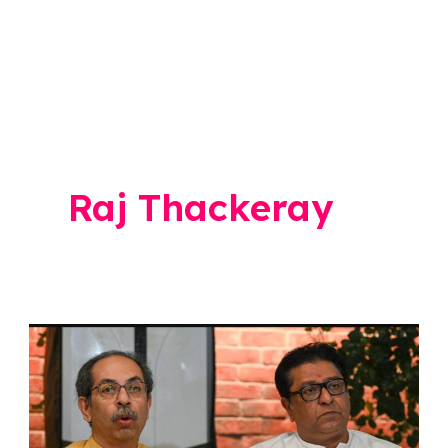
Raj Thackeray
Uddhav
Thackeray:
नीट
पेपरफुटी