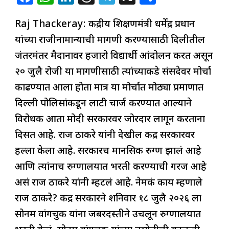
a
h
n
h
el
h
Raj Thackeray: केंद्रीय शिक्षणमंत्री धर्मेंद्र प्रधान
c
at
k
re
e
ar
यांच्या राजीनामान्याची मागणी करण्यासाठी दिलीतील
e
s
e
a
g
e
जंतरमंतर मैदानावर हजारो विद्यार्थी आंदोलन करत असून
b
A
dI
d
ra
२० जुलै रोजी या मागणीसाठी त्यांच्याकडे संसदेवर मोर्चा
o
p
n
s
m
काढण्यात आला होता मात्र या मोर्चात मोठ्या प्रमाणात
o
p
दिल्ली पोलिसांकडून लाटी चार्ज करण्यात आल्याने
k
विरोधक आता मोदी सरकारवर जोरदार लागून करताना
दिसत आहे. राज ठाकरे यांनी देखील केंद्र सरकारवर
हल्ला केला आहे. सरकारच मानसिक रुग्ण झालं आहे
आणि त्यांनाच रुग्णालयात भरती करण्याची गरज आहे
असं राज ठाकरे यांनी म्हटलं आहे. नेमकं काय म्हणाले
राज ठाकरे? केंद्र सरकारने शनिवार १८ जुलै २०२६ ला
सोनम वांगचुक यांना जबरदस्तीने उचलून रुग्णालयात