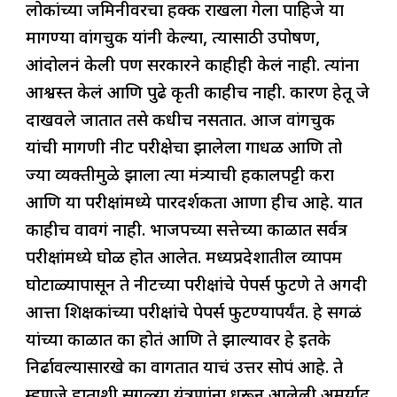
लोकांच्या जमिनीवरचा हक्क राखला गेला पाहिजे या
मागण्या वांगचुक यांनी केल्या, त्यासाठी उपोषण,
आंदोलनं केली पण सरकारने काहीही केलं नाही. त्यांना
आश्वस्त केलं आणि पुढे कृती काहीच नाही. कारण हेतू जे
दाखवले जातात तसे कधीच नसतात. आज वांगचुक
यांची मागणी नीट परीक्षेचा झालेला गोंधळ आणि तो
ज्या व्यक्तीमुळे झाला त्या मंत्र्याची हकालपट्टी करा
आणि या परीक्षांमध्ये पारदर्शकता आणा हीच आहे. यात
काहीच वावगं नाही. भाजपच्या सत्तेच्या काळात सर्वत्र
परीक्षांमध्ये घोळ होत आलेत. मध्यप्रदेशातील व्यापम
घोटाळ्यापासून ते नीटच्या परीक्षांचे पेपर्स फुटणे ते अगदी
आत्ता शिक्षकांच्या परीक्षांचे पेपर्स फुटण्यापर्यंत. हे सगळं
यांच्या काळात का होतं आणि ते झाल्यावर हे इतके
निर्ढावल्यासारखे का वागतात याचं उत्तर सोपं आहे. ते
म्हणजे हाताशी सगळ्या यंत्रणांना धरून आलेली अमर्याद