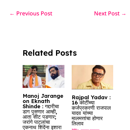
c
at
k
re
e
ar
e
s
e
a
g
e
←
Previous Post
Next Post
→
b
A
dI
d
ra
o
p
n
s
m
o
p
k
Related Posts
Manoj Jarange
Rajpal Yadav :
on Eknath
16 कोटींच्या
Shinde : गद्दारीचा
कर्जप्रकरणी राजपाल
डाग पुसणार आम्ही,
यादव यांच्या
आता सीट पडणार;
मालमत्तांचा होणार
जरांगे पाटलांचा
लिलाव
एकनाथ शिंदेंना इशारा