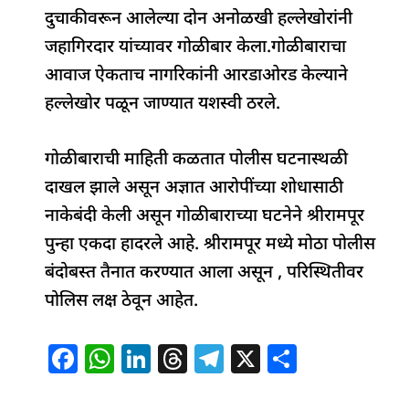
दुचाकीवरून आलेल्या दोन अनोळखी हल्लेखोरांनी
जहागिरदार यांच्यावर गोळीबार केला.गोळीबाराचा
आवाज ऐकताच नागरिकांनी आरडाओरड केल्याने
हल्लेखोर पळून जाण्यात यशस्वी ठरले.
गोळीबाराची माहिती कळतात पोलीस घटनास्थळी
दाखल झाले असून अज्ञात आरोपींच्या शोधासाठी
नाकेबंदी केली असून गोळीबाराच्या घटनेने श्रीरामपूर
पुन्हा एकदा हादरले आहे. श्रीरामपूर मध्ये मोठा पोलीस
बंदोबस्त तैनात करण्यात आला असून , परिस्थितीवर
पोलिस लक्ष ठेवून आहेत.
F
W
Li
T
T
X
S
a
h
n
h
el
h