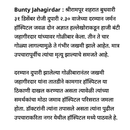
a
h
n
h
el
h
Bunty Jahagirdar :
c
at
k
re
श्रीरामपूर शहरात बुधवारी
e
ar
३१ डिसेंबर रोजी दुपारी २.३० वाजेच्या दरम्यान जर्मन
e
s
e
a
g
e
हॉस्पिटल जवळ दोन अज्ञात हल्लेखोराकडून हाजी बंटी
b
A
dI
d
ra
जहागीरदार यांच्यावर गोळीबार केला. तीन ते चार
o
p
n
s
m
गोळ्या लागल्यामुळे ते गंभीर जखमी झाले आहेत. मात्र
o
p
उपचारापूर्वीच त्यांचा मृत्यू झाल्याचे समजते आहे.
k
दरम्यान दुपारी झालेल्या गोळीबारानंतर जखमी
जहागीरदार यांना तातडीने कामगार हॉस्पिटल या
ठिकाणी दाखल करण्यात असता त्यावेळी त्यांच्या
समर्थकांचा मोठा जमाव हॉस्पिटल परिसरात जमला
होता. डॉक्टरांनी त्यांना तपासले असता त्यांना पुढील
उपचाराकरिता नगर येथील हॉस्पिटल मध्ये पाठवले हे.