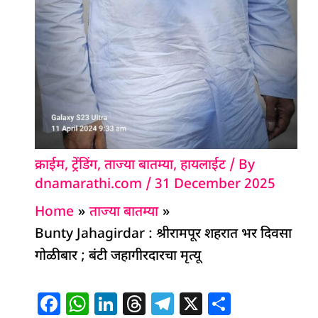
क्राईम
,
ट्रेंडिंग
,
ताज्या बातम्या
,
हायलाईट
/ By
dnamarathi.com
/
31 December 2025
Home
ताज्या बातम्या
Bunty Jahagirdar : श्रीरामपूर शहरात भर दिवसा
गोळीबार ; बंटी जहागीरदारचा मृत्यू
F
W
Li
T
T
X
S