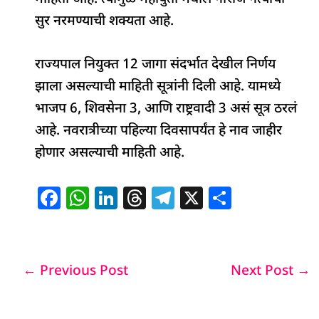
सुर नरमण्याची शक्यता आहे.
राज्यपाल नियुक्त 12 जागा संदर्भात देखील निर्णय
झाला असल्याची माहिती सूत्रांनी दिली आहे. यामध्ये
भाजप 6, शिवसेना 3, आणि राष्ट्रवादी 3 असं सूत्र ठरलं
आहे. नवरात्रीच्या पहिल्या दिवसापर्यंत हे नाव जाहीर
होणार असल्याची माहिती आहे.
F
W
Li
T
T
X
S
a
h
n
h
el
h
c
at
k
re
e
ar
e
s
e
a
g
e
←
Previous Post
Next Post
→
b
A
dI
d
ra
o
p
n
s
m