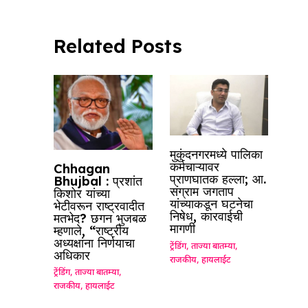
o
p
k
Related Posts
मुकुंदनगरमध्ये पालिका
कर्मचाऱ्यावर
Chhagan
प्राणघातक हल्ला; आ.
Bhujbal : प्रशांत
संग्राम जगताप
किशोर यांच्या
यांच्याकडून घटनेचा
भेटीवरून राष्ट्रवादीत
निषेध, कारवाईची
मतभेद? छगन भुजबळ
मागणी
म्हणाले, “राष्ट्रीय
अध्यक्षांना निर्णयाचा
ट्रेंडिंग
,
ताज्या बातम्या
,
अधिकार
राजकीय
,
हायलाईट
ट्रेंडिंग
,
ताज्या बातम्या
,
राजकीय
,
हायलाईट