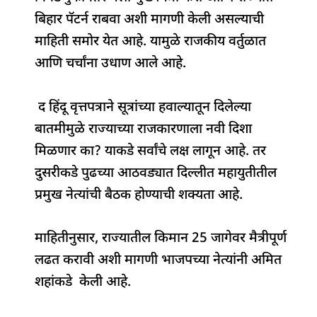
b
A
dI
d
ra
बिहार पॅटर्न राबवा अशी मागणी केली असल्याची
o
p
n
s
m
माहिती समोर येत आहे. यामुळे राजकीय वर्तुळात
o
p
आणि चर्चांना उधाण आले आहे.
k
द हिंदू वृत्तपत्राने सूत्रांच्या हवाल्यातून दिलेल्या
बातमीमुळे राज्याच्या राजकारणाला नवी दिशा
मिळणार का? याकडे सर्वांचे लक्ष लागून आहे. तर
दुसरीकडे पुढच्या आठवड्यात दिल्लीत महायुतीतील
प्रमुख नेत्यांची बैठक होण्याची शक्यता आहे.
माहितीनुसार, राज्यातील किमान 25 जागेवर मैत्रीपूर्ण
लढत करावी अशी मागणी भाजपच्या नेत्यांनी अमित
शहांकडे केली आहे.