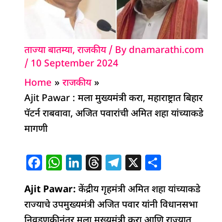
ताज्या बातम्या
,
राजकीय
/ By
dnamarathi.com
/
10 September 2024
Home
राजकीय
Ajit Pawar : मला मुख्यमंत्री करा, महाराष्ट्रात बिहार
पॅटर्न राबवावा, अजित पवारांची अमित शहा यांच्याकडे
मागणी
F
W
Li
T
T
X
S
a
h
n
h
el
h
Ajit Pawar:
c
at
केंद्रीय गृहमंत्री अमित शहा यांच्याकडे
k
re
e
ar
राज्याचे उपमुख्यमंत्री अजित पवार यांनी विधानसभा
e
s
e
a
g
e
निवडणुकीनंतर मला मुख्यमंत्री करा आणि राज्यात