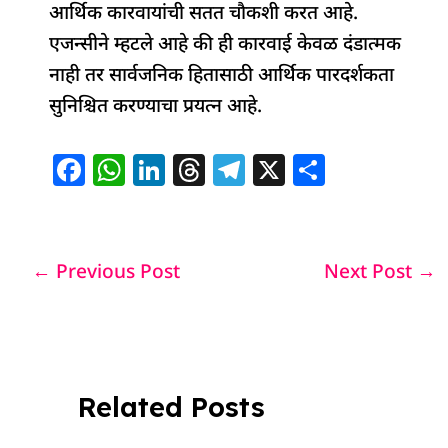
आर्थिक कारवायांची सतत चौकशी करत आहे.
एजन्सीने म्हटले आहे की ही कारवाई केवळ दंडात्मक
नाही तर सार्वजनिक हितासाठी आर्थिक पारदर्शकता
सुनिश्चित करण्याचा प्रयत्न आहे.
F
W
Li
T
T
X
S
a
h
n
h
el
h
c
at
k
re
e
ar
e
s
e
a
g
e
←
Previous Post
Next Post
→
b
A
dI
d
ra
o
p
n
s
m
o
p
k
Related Posts