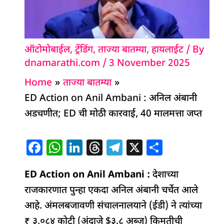
ऑटोमोबाईल
,
ट्रेंडिंग
,
ताज्या बातम्या
,
हायलाईट
/ By
dnamarathi.com
/
3 November 2025
Home
ताज्या बातम्या
ED Action on Anil Ambani : अनिल अंबानी
अडचणीत; ED ची मोठी कारवाई, 40 मालमत्ता जप्त
F
W
Li
T
T
X
S
a
h
n
h
el
h
ED Action on Anil Ambani :
c
at
k
re
e
देशाच्या
ar
राजकारणात पुन्हा एकदा अनिल अंबानी चर्चेत आले
e
s
e
a
g
e
आहे. अंमलबजावणी संचालनालयाने (ईडी) ने त्यांच्या
b
A
dI
d
ra
₹ ३,०८४ कोटी (अंदाजे $३.८ अब्ज) किमतीची