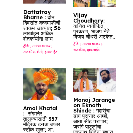
Dattatray
Vijay
Bharne : दोन
Choudhary:
दिवसांत कर्जमाफीची
कथित ध्वनीफित
रक्कम खात्यात; 56
प्रकरण, भाजप नेते
लाखांहून अधिक
विजय चौधरी अटकेत..
शेतकऱ्यांना लाभ
ट्रेंडिंग
,
ताज्या बातम्या
,
ट्रेंडिंग
,
ताज्या बातम्या
,
राजकीय
,
हायलाईट
राजकीय
,
शेती
,
हायलाईट
Manoj Jarange
on Eknath
Amol Khatal
Shinde : गद्दारीचा
: संगमनेर
डाग पुसणार आम्ही,
तालुक्यासाठी 357
आता सीट पडणार;
मेट्रिक टनचा बफार
जरांगे पाटलांचा
स्टॉक खुला; आ.
एकनाथ शिंदेंना इशारा