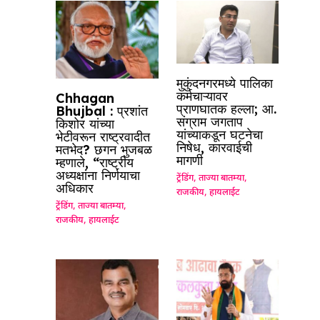
मुकुंदनगरमध्ये पालिका
कर्मचाऱ्यावर
Chhagan
प्राणघातक हल्ला; आ.
Bhujbal : प्रशांत
संग्राम जगताप
किशोर यांच्या
यांच्याकडून घटनेचा
भेटीवरून राष्ट्रवादीत
निषेध, कारवाईची
मतभेद? छगन भुजबळ
मागणी
म्हणाले, “राष्ट्रीय
अध्यक्षांना निर्णयाचा
ट्रेंडिंग
,
ताज्या बातम्या
,
अधिकार
राजकीय
,
हायलाईट
ट्रेंडिंग
,
ताज्या बातम्या
,
राजकीय
,
हायलाईट