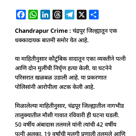
F
W
Li
T
T
X
S
a
h
n
h
el
h
Chandrapur Crime :
c
at
k
re
चंद्रपूर जिल्ह्यातून एक
e
ar
धक्कादायक बातमी समोर येत आहे.
e
s
e
a
g
e
b
A
dI
d
ra
या माहितीनुसार कौटुंबिक वादातून एका व्यक्तीने पत्नी
o
p
n
s
m
आणि दोन मुलींची निर्घृण हत्या केली. या घटनेने
o
p
परिसरात खळबळ उडाली आहे. या प्रकरणात
k
पोलिसांनी आरोपीला अटक केली आहे.
मिळालेल्या माहितीनुसार, चंद्रपूर जिल्ह्यातील नागभीड
तालुक्यातील मौशी गावात रविवारी ही घटना घडली.
50 वर्षीय अंबादास तलमले यांनी त्यांची 42 वर्षीय
पत्नी अलका, 19 वर्षांची मुलगी प्रणाली तलमले आणि