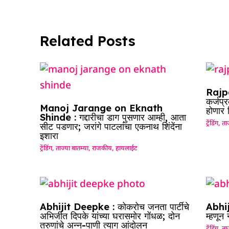
o
p
n
s
m
o
p
k
Related Posts
Rajpa
कर्जप्
Manoj Jarange on Eknath
होणार
Shinde : गद्दारीचा डाग पुसणार आम्ही, आता
ट्रेंडिंग
,
ताज
सीट पडणार; जरांगे पाटलांचा एकनाथ शिंदेंना
इशारा
ट्रेंडिंग
,
ताज्या बातम्या
,
राजकीय
,
हायलाईट
Abhijit Deepke : कोकरोच जनता पार्टीचे
Abhij
अभिजीत दिपके यांच्या घरासमोर गोंधळ; दोन
म्हणून
तरुणांचे अन्न-पाणी त्याग आंदोलन