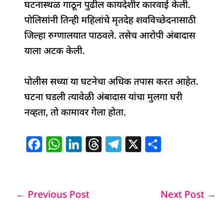
घटनास्थळ गाठून पुढील कायदेशीर कारवाई केली.
पोलिसांनी तिन्ही महिलांचे मृतदेह शवविच्छेदनासाठी
जिल्हा रुग्णालयात पाठवले. तसेच आरोपी अंबादास
याला अटक केली.
पोलीस सध्या या घटनेचा अधिक तपास करत आहेत.
घटना घडली त्यावेळी अंबादास यांचा मुलगा घरी
नव्हता, तो कामावर गेला होता.
F
W
Li
T
T
X
S
a
h
n
h
el
h
c
at
k
re
e
ar
e
s
e
a
g
e
←
Previous Post
Next Post
→
b
A
dI
d
ra