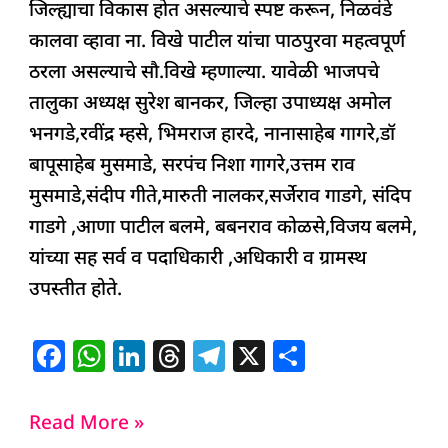
जिल्ह्याचा विकास होत असल्याचे स्पष्ट करून, निळवंडे
कालवा व्हावा ना. विखे पाटील यांचा पाठपुरवा महत्वपूर्ण
ठरला असल्याचे सौ.विखे म्हणाल्या. यावेळी भाजपचे
तालुका अध्यक्ष सुरेश बानकर, जिल्हा उपाध्यक्ष अमोल
भनगडे,रवींद्र म्हसे, भिमराज हारदे, नानासाहेब गागरे,डॉ
बापूसाहेब मुसमाडे, सरपंच निशा गागरे,उत्तम राव
मुसमाडे,संदीप गीते,मारुती नालकर,सर्जेराव गाडगे, संदिप
गाडगे ,आणा पाटील बलमे, बबनराव कोळसे,विजय बलमे,
यांच्या सह सर्व व पदाधिकारी ,अधिकारी व ग्रामस्थ
उपस्तीत होते.
F
W
Li
T
T
X
S
a
h
n
h
el
h
c
at
k
re
e
ar
Read More »