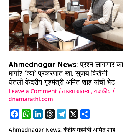
का
मार्गी?
‘त्या’
प्रकरणात
खा.
सुजय
विखेंनी
Ahmednagar News: प्रश्न लागणार का
घेतली
मार्गी? ‘त्या’ प्रकरणात खा. सुजय विखेंनी
केंद्रीय
घेतली केंद्रीय गृहमंत्री अमित शाह यांची भेट
गृहमंत्री
Leave a Comment
/
ताज्या बातम्या
,
राजकीय
/
अमित
dnamarathi.com
शाह
F
W
Li
T
T
X
S
यांची
a
h
n
h
el
h
भेट
Ahmednagar News: केंद्रीय गृहमंत्री अमित शाह