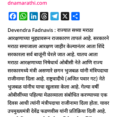
dnamarathi.com
यांनी
दिला
F
W
Li
T
T
X
S
मंत्रिपदाचा
a
h
n
h
el
h
राजीनामा!
Devendra Fadnavis : राज्यात सध्या मराठा
c
at
k
re
e
ar
फडणवीस
आरक्षणाच्या मुद्द्यावरून राजकारण तापलं आहे. सरकारने
e
s
e
a
g
e
म्हणाले,
मराठा समाजाला आरक्षण जाहीर केल्यानंतर आता शिंदे
b
A
dI
d
ra
मुख्यमंत्री
सरकारला सर्व बाजूंनी घेरले जात आहे. यातच आता
o
p
n
s
m
एकनाथ
मराठा आरक्षणाच्या निषेधार्थ ओबीसी नेते आणि राज्य
o
p
शिंदेच
सरकारमध्ये मंत्री असणारे छगन भुजबळ यांनी मंत्रिपदाचा
k
…..
राजीनामा दिला आहे. राष्ट्रवादीचे (अजित पवार गट) नेते
भुजबळ यांनीच याचा खुलासा केला आहे. गेल्या वर्षी
ओबीसींच्या पहिल्या मेळाव्याला संबोधित करण्याच्या एक
दिवस आधी त्यांनी मंत्रीपदाचा राजीनामा दिला होता. यावर
उपमुख्यमंत्री देवेंद्र फडणवीस यांनी प्रतिक्रिया दिली आहे.