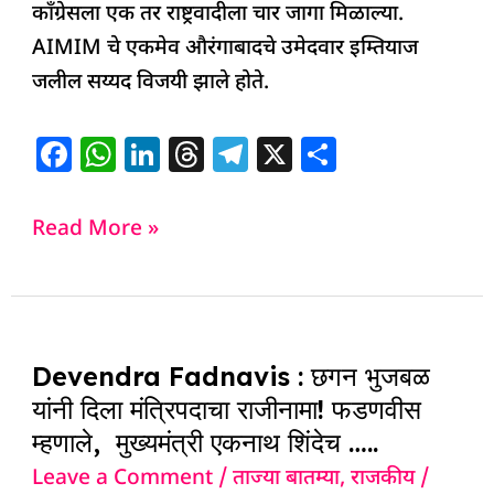
काँग्रेसला एक तर राष्ट्रवादीला चार जागा मिळाल्या.
AIMIM चे एकमेव औरंगाबादचे उमेदवार इम्तियाज
जलील सय्यद विजयी झाले होते.
F
W
Li
T
T
X
S
a
h
n
h
el
h
c
at
k
re
e
ar
Read More »
e
s
e
a
g
e
b
A
dI
d
ra
o
p
n
s
m
Devendra
o
p
Devendra Fadnavis : छगन भुजबळ
Fadnavis
k
यांनी दिला मंत्रिपदाचा राजीनामा! फडणवीस
:
म्हणाले, मुख्यमंत्री एकनाथ शिंदेच …..
छगन
Leave a Comment
/
ताज्या बातम्या
,
राजकीय
/
भुजबळ