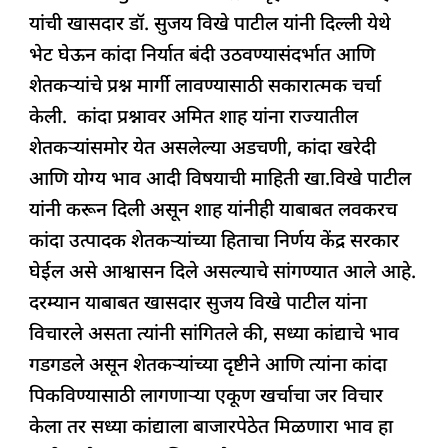
c
at
k
re
e
ar
यांची खासदार डॉ. सुजय विखे पाटील यांनी दिल्ली येथे
e
s
e
a
g
e
भेट घेऊन कांदा निर्यात बंदी उठवण्यासंदर्भात आणि
b
A
dI
d
ra
शेतकऱ्यांचे प्रश्न मार्गी लावण्यासाठी सकारात्मक चर्चा
o
p
n
s
m
केली. कांदा प्रश्नावर अमित शाह यांना राज्यातील
o
p
शेतकऱ्यांसमोर येत असलेल्या अडचणी, कांदा खरेदी
k
आणि योग्य भाव आदी विषयाची माहिती खा.विखे पाटील
यांनी करून दिली असून शाह यांनीही याबाबत लवकरच
कांदा उत्पादक शेतकऱ्यांच्या हिताचा निर्णय केंद्र सरकार
घेईल असे आश्वासन दिले असल्याचे सांगण्यात आले आहे.
दरम्यान याबाबत खासदार सुजय विखे पाटील यांना
विचारले असता त्यांनी सांगितले की, सध्या कांद्याचे भाव
गडगडले असून शेतकऱ्यांच्या दृष्टीने आणि त्यांना कांदा
पिकविण्यासाठी लागणाऱ्या एकूण खर्चाचा जर विचार
केला तर सध्या कांद्याला बाजारपेठेत मिळणारा भाव हा