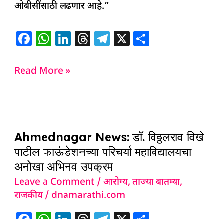
ओबीसींसाठी लढणार आहे.”
F
W
Li
T
T
X
S
a
h
n
h
el
h
c
at
k
re
e
ar
Read More »
e
s
e
a
g
e
b
A
dI
d
ra
o
p
n
s
m
Ahmednagar
o
p
Ahmednagar News: डॉ. विठ्ठलराव विखे
News:
k
पाटील फाऊंडेशनच्या परिचर्या महाविद्यालयचा
डॉ.
अनोखा अभिनव उपक्रम
विठ्ठलराव
Leave a Comment
/
आरोग्य
,
ताज्या बातम्या
,
विखे
राजकीय
/
dnamarathi.com
पाटील
फाऊंडेशनच्या