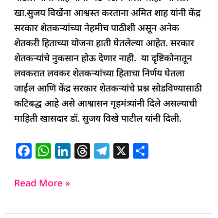
खा.सुजय विखेंना आश्वस्त करताना अमित शाह यांनी केंद्र
सरकार शेतकऱ्यांच्या नेहमीच पाठीशी असून अनेक
शेतकरी हिताच्या योजना हाती घेतलेल्या आहेत. सरकार
शेतकऱ्यांचे नुकसान होऊ देणार नाही. या दृष्टिकोनातून
लवकरात लवकर शेतकऱ्यांच्या हिताचा निर्णय घेतला
जाईल आणि केंद्र सरकार शेतकऱ्यांचे प्रश्न सोडविण्यासाठी
कटिबद्ध आहे असे आश्वासन गृहमंत्र्यांनी दिले असल्याची
माहिती खासदार डॉ. सुजय विखे पाटील यांनी दिली.
F
W
Li
T
T
X
S
a
h
n
h
el
h
c
at
k
re
e
ar
Read More »
e
s
e
a
g
e
b
A
dI
d
ra