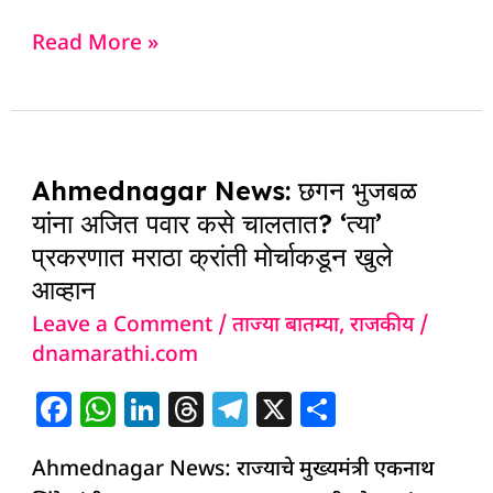
a
h
n
h
el
h
c
at
k
re
e
ar
Read More »
e
s
e
a
g
e
b
A
dI
d
ra
o
p
n
s
m
Ahmednagar
o
p
Ahmednagar News: छगन भुजबळ
News:
k
यांना अजित पवार कसे चालतात? ‘त्या’
छगन
प्रकरणात मराठा क्रांती मोर्चाकडून खुले
भुजबळ
आव्हान
यांना
Leave a Comment
/
ताज्या बातम्या
,
राजकीय
/
अजित
dnamarathi.com
पवार
कसे
F
W
Li
T
T
X
S
चालतात?
a
h
n
h
el
h
‘त्या’
Ahmednagar News: राज्याचे मुख्यमंत्री एकनाथ
c
at
k
re
e
ar