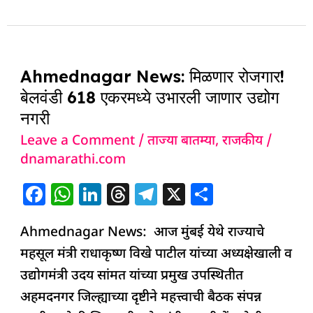
e
s
e
a
g
e
b
A
dI
d
ra
o
p
n
s
m
Ahmednagar
o
p
Ahmednagar News: मिळणार रोजगार!
News:
k
बेलवंडी 618 एकरमध्ये उभारली जाणार उद्योग
मिळणार
नगरी
रोजगार!
Leave a Comment
/
ताज्या बातम्या
,
राजकीय
/
बेलवंडी
dnamarathi.com
618
एकरमध्ये
F
W
Li
T
T
X
S
उभारली
a
h
n
h
el
h
जाणार
Ahmednagar News: आज मुंबई येथे राज्याचे
c
at
k
re
e
ar
उद्योग
महसूल मंत्री राधाकृष्ण विखे पाटील यांच्या अध्यक्षेखाली व
e
s
e
a
g
e
नगरी
उद्योगमंत्री उदय सांमत यांच्या प्रमुख उपस्थितीत
b
A
dI
d
ra
अहमदनगर जिल्ह्याच्या दृष्टीने महत्त्वाची बैठक संपन्न
o
p
n
s
m