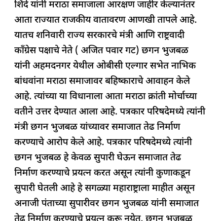
प्रकरणात
शिंदे यांनी मराठा समाजाला आरक्षण जाहीर केल्यानंतर
e
s
e
a
g
e
मराठा
आता राज्यात राजकीय वातावरण आणखी तापले आहे.
b
A
dI
d
ra
क्रांती
यातच शनिवारी राज्य सरकारचे मंत्री आणि राष्ट्रवादी
o
p
n
s
m
मोर्चाकडून
काँग्रेस पक्षाचे नेते ( अजित पवार गट) छगन भुजबळ
o
p
खुले
यांनी अहमदनगर येथील ओबीसी एल्गार सभेत नाभिक
k
आव्हान
बांधवांना मराठा समाजावर बहिष्काराचे आवाहन केले
आहे. त्यांच्या या विधानाला आता मराठा क्रांती मोर्चाच्या
वतीने उत्तर देण्यात आला आहे. पत्रकार परिषदेमध्ये त्यांनी
मंत्री छगन भुजबळ यांच्यावर समाजात तेढ निर्माण
करण्याचे आरोप केले आहे. पत्रकार परिषदेमध्ये त्यांनी
छगन भुजबळ हे केवळ सुपारी घेऊन समाजात तेढ
निर्माण करण्याचे प्रयत्न करत असून त्यांनी कुणाकडून
सुपारी घेतली आहे हे सगळ्या महाराष्ट्राला माहीत असून
अनाजी पंताच्या सुपारीवर छगन भुजबळ यांनी समाजात
तेढ निर्माण करण्याचे प्रयत्न करू नयेत. छगन भुजबळ