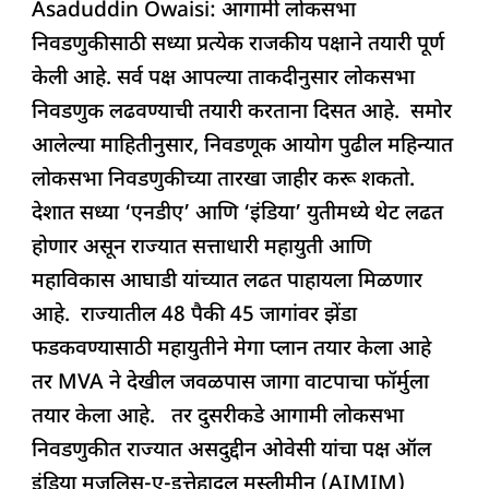
जागांवर
Asaduddin Owaisi: आगामी लोकसभा
c
at
k
re
e
ar
लढवणार
निवडणुकीसाठी सध्या प्रत्येक राजकीय पक्षाने तयारी पूर्ण
e
s
e
a
g
e
लोकसभा
केली आहे. सर्व पक्ष आपल्या ताकदीनुसार लोकसभा
b
A
dI
d
ra
निवडणूक
निवडणुक लढवण्याची तयारी करताना दिसत आहे. समोर
o
p
n
s
m
आलेल्या माहितीनुसार, निवडणूक आयोग पुढील महिन्यात
o
p
लोकसभा निवडणुकीच्या तारखा जाहीर करू शकतो.
k
देशात सध्या ‘एनडीए’ आणि ‘इंडिया’ युतीमध्ये थेट लढत
होणार असून राज्यात सत्ताधारी महायुती आणि
महाविकास आघाडी यांच्यात लढत पाहायला मिळणार
आहे. राज्यातील 48 पैकी 45 जागांवर झेंडा
फडकवण्यासाठी महायुतीने मेगा प्लान तयार केला आहे
तर MVA ने देखील जवळपास जागा वाटपाचा फॉर्मुला
तयार केला आहे. तर दुसरीकडे आगामी लोकसभा
निवडणुकीत राज्यात असदुद्दीन ओवेसी यांचा पक्ष ऑल
इंडिया मजलिस-ए-इत्तेहादुल मुस्लीमीन (AIMIM)