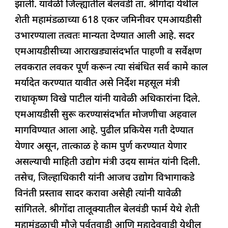
झाली. यावेळी जिल्ह्यातील बेलवंडी ता. श्रीगोंदा येथील
o
p
शेती महामंडळाच्या 618 एकर जमिनीवर एमआयडीसी
k
उभारण्याला तत्वतः मान्यता देण्यात आली आहे. सदर
एमआयडीसीच्या आराखड्यासंदर्भात पाहणी व सर्वेक्षण
लवकरात लवकर पूर्ण करून त्या संबंधित सर्व कामे काल
मर्यादेत करण्यात यावीत असे निर्देश महसूल मंत्री
राधाकृष्ण विखे पाटील यांनी यावेळी अधिकारांना दिले.
एमआयडीसी सुरू करण्यासंदर्भात मोजणीचा अहवाल
मागविण्यात आला आहे. पुढील प्रकियेस गती देण्यात
येणार असून, तात्काळ हे काम पुर्ण करण्यात येणार
असल्याची माहिती उद्योग मंत्री उदय सामंत यांनी दिली.
तसेच, जिल्हाधिकारी यांनी आजच उद्योग विभागाकडे
विनंती प्रस्ताव सादर करावा असेही त्यांनी यावेळी
सांगितले. श्रीगोंदा तालूक्यातील बेलवंडी फार्म येथे शेती
महामंडळाची मौजे पर्वतवाडी आणि महादेववाडी येथील