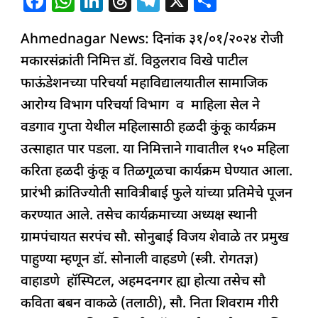
F
W
Li
T
T
X
S
परिचर्या
a
h
n
h
el
h
महाविद्यालयचा
Ahmednagar News: दिनांक ३१/०१/२०२४ रोजी
c
at
k
re
e
ar
अनोखा
मकारसंक्रांती निमित्त डॉ. विठ्ठलराव विखे पाटील
e
s
e
a
g
e
अभिनव
फाऊंडेशनच्या परिचर्या महाविद्यालयातील सामाजिक
b
A
dI
d
ra
उपक्रम
आरोग्य विभाग परिचर्या विभाग व माहिला सेल ने
o
p
n
s
m
वडगाव गुप्ता येथील महिलासाठी हळदी कुंकू कार्यक्रम
o
p
उत्साहात पार पडला. या निमित्ताने गावातील १५० महिला
k
करिता हळदी कुंकू व तिळगूळचा कार्यक्रम घेण्यात आला.
प्रारंभी क्रांतिज्योती सावित्रीबाई फुले यांच्या प्रतिमेचे पूजन
करण्यात आले. तसेच कार्यक्रमाच्या अध्यक्ष स्थानी
ग्रामपंचायत सरपंच सौ. सोनुबाई विजय शेवाळे तर प्रमुख
पाहुण्या म्हणून डॉ. सोनाली वाहडणे (स्त्री. रोगतज्ञ)
वाहाडणे हॉस्पिटल, अहमदनगर ह्या होत्या तसेच सौ
कविता बबन वाकळे (तलाठी), सौ. निता शिवराम गीरी