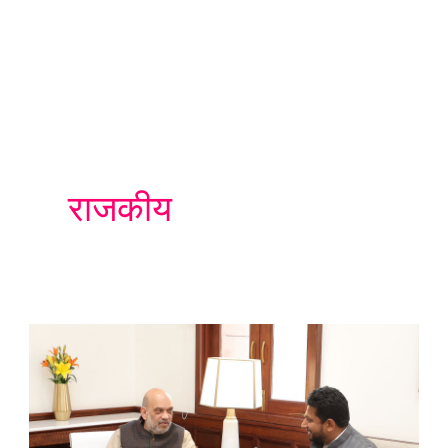
राजकीय
Ahmednagar
News:
प्रश्न
लागणार