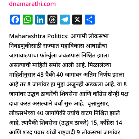
dnamarathi.com
फॉर्म्युला
ठरला!
F
W
Li
T
T
X
S
काँग्रेस
a
h
n
h
el
h
14
Maharashtra Politics: आगामी लोकसभा
c
at
k
re
e
ar
तर
निवडणुकीसाठी राज्यात महाविकास आघाडीचा
e
s
e
a
g
e
‘इतक्या’
जागावाटपाचा फॉर्म्युला जवळपास निश्चित झाला
b
A
dI
d
ra
जागांवर
असल्याची माहिती समोर आली आहे. मिळालेल्या
o
p
n
s
m
लढणार
माहितीनुसार 48 पैकी 40 जागांवर अंतिम निर्णय झाला
o
p
उद्धव
आहे तर 8 जागांवर हा मुद्दा अजूनही अडकला आहे. या 8
k
गट
जागांवर उद्धव ठाकरेंची शिवसेना आणि काँग्रेस दोन्ही पक्ष
दावा करत असल्याने चर्चा सुरु आहे. वृत्तानुसार,
लोकसभेच्या 40 जागांपैकी ज्यांचे वाटप निश्चित झाले
आहे, त्यापैकी शिवसेना (उद्धव ठाकरे) 15, काँग्रेस 14
आणि शरद पवार यांची राष्ट्रवादी 9 लोकसभा जागांवर