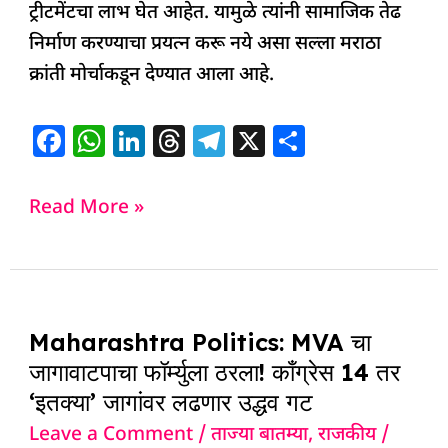
ट्रीटमेंटचा लाभ घेत आहेत. यामुळे त्यांनी सामाजिक तेढ
निर्माण करण्याचा प्रयत्न करू नये असा सल्ला मराठा
क्रांती मोर्चाकडून देण्यात आला आहे.
F
W
Li
T
T
X
S
a
h
n
h
el
h
c
at
k
re
e
ar
Read More »
e
s
e
a
g
e
b
A
dI
d
ra
o
p
n
s
m
Maharashtra
o
p
Maharashtra Politics: MVA चा
Politics:
k
जागावाटपाचा फॉर्म्युला ठरला! काँग्रेस 14 तर
MVA
‘इतक्या’ जागांवर लढणार उद्धव गट
चा
Leave a Comment
/
ताज्या बातम्या
,
राजकीय
/
जागावाटपाचा