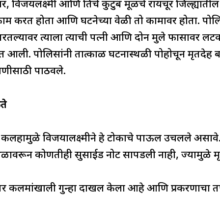
र, विजयलक्ष्मी आणि तिचे कुटुंब मूळचे रायचूर जिल्ह्यातील
ाम करत होता आणि घटनेच्या वेळी तो कामावर होता. पोलिसां
 परतल्यावर त्याला त्याची पत्नी आणि दोन मुले फासावर ल
त आली. पोलिसांनी तात्काळ घटनास्थळी पोहोचून मृतदेह बाह
सणीसाठी पाठवले.
ते
 कलहामुळे विजयालक्ष्मीने हे टोकाचे पाऊल उचलले असावे. त
ळावरून कोणतीही सुसाईड नोट सापडली नाही, ज्यामुळे मृत्
तर कलमांखाली गुन्हा दाखल केला आहे आणि प्रकरणाचा त