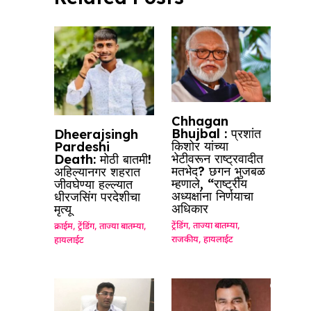
Chhagan
Bhujbal : प्रशांत
Dheerajsingh
किशोर यांच्या
Pardeshi
भेटीवरून राष्ट्रवादीत
Death: मोठी बातमी!
मतभेद? छगन भुजबळ
अहिल्यानगर शहरात
म्हणाले, “राष्ट्रीय
जीवघेण्या हल्ल्यात
अध्यक्षांना निर्णयाचा
धीरजसिंग परदेशीचा
अधिकार
मृत्यू
ट्रेंडिंग
,
ताज्या बातम्या
,
क्राईम
,
ट्रेंडिंग
,
ताज्या बातम्या
,
राजकीय
,
हायलाईट
हायलाईट