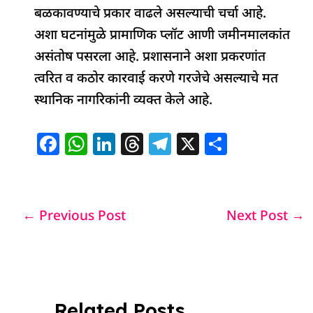
बळकावण्याचे प्रकार वाढले असल्याची चर्चा आहे.
अशा घटनांमुळे प्रामाणिक प्लॉट आणी जमीनमालकांत
असंतोष पसरला आहे. प्रशासनाने अशा प्रकरणांत
त्वरित व कठोर कारवाई करणे गरजेचे असल्याचे मत
स्थानिक नागरिकांनी व्यक्त केले आहे.
F
W
Li
T
T
X
S
a
h
n
h
el
h
c
at
k
re
e
ar
e
s
e
a
g
e
←
Previous Post
Next Post
→
b
A
dI
d
ra
o
p
n
s
m
o
p
k
Related Posts