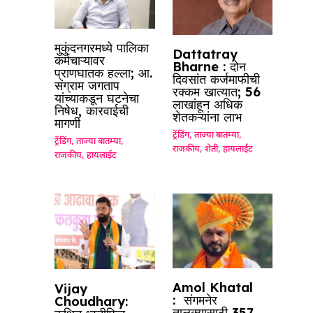
मुकुंदनगरमध्ये पालिका
Dattatray
कर्मचाऱ्यावर
Bharne : दोन
प्राणघातक हल्ला; आ.
दिवसांत कर्जमाफीची
संग्राम जगताप
रक्कम खात्यात; 56
यांच्याकडून घटनेचा
लाखांहून अधिक
निषेध, कारवाईची
शेतकऱ्यांना लाभ
मागणी
ट्रेंडिंग
,
ताज्या बातम्या
,
ट्रेंडिंग
,
ताज्या बातम्या
,
राजकीय
,
शेती
,
हायलाईट
राजकीय
,
हायलाईट
Amol Khatal
Vijay
: संगमनेर
Choudhary:
तालुक्यासाठी 357