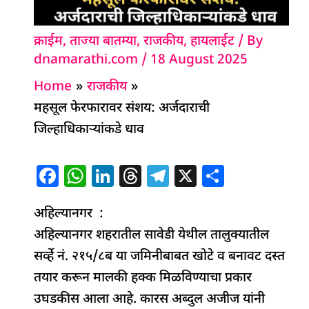
क्राईम
,
ताज्या बातम्या
,
राजकीय
,
हायलाईट
/ By
dnamarathi.com
/
18 August 2025
Home
राजकीय
महसूल फेरफारावर संशय: अर्जदाराची
जिल्हाधिकाऱ्यांकडे धाव
F
W
Li
T
T
X
S
a
h
n
h
el
h
अहिल्यानगर :
c
at
k
re
e
ar
अहिल्यानगर शहरातील सावेडी येथील तालुक्यातील
e
s
e
a
g
e
सर्व्हे नं. २१५/८ब या जमिनीबाबत खोटे व बनावट दस्त
b
A
dI
d
ra
तयार करून मालकी हक्क मिळविण्याचा प्रकार
o
p
n
s
m
उघडकीस आला आहे. कारस अब्दुल अजीज यांनी
o
p