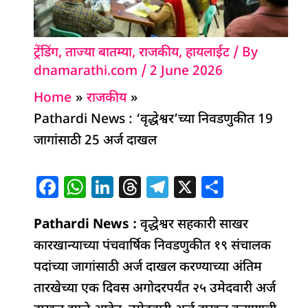
ट्रेंडिंग
,
ताज्या बातम्या
,
राजकीय
,
हायलाईट
/ By
dnamarathi.com
/
2 June 2026
Home
राजकीय
Pathardi News : ‘वृद्धेश्वर’च्या निवडणुकीत 19
जागांसाठी 25 अर्ज दाखल
F
W
Li
T
T
X
S
a
h
n
h
el
h
Pathardi News :
c
at
k
वृद्धेश्वर सहकारी साखर
re
e
ar
कारखान्याच्या पंचवार्षिक निवडणुकीत १९ संचालक
e
s
e
a
g
e
पदांच्या जागांसाठी अर्ज दाखल करण्याच्या अंतिम
b
A
dI
d
ra
तारखेच्या एक दिवस अगोदरपर्यंत २५ उमेदवारी अर्ज
o
p
n
s
m