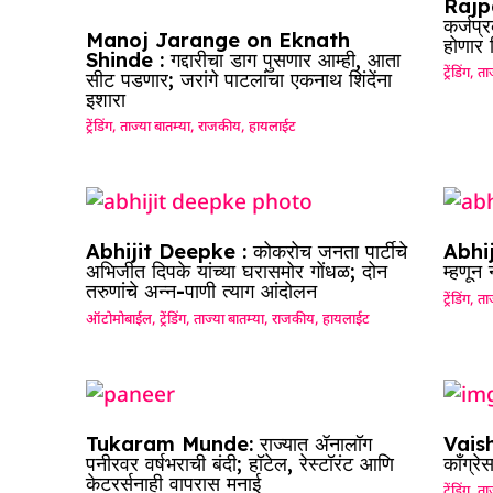
Rajpa
कर्जप्
Manoj Jarange on Eknath
होणार
Shinde : गद्दारीचा डाग पुसणार आम्ही, आता
ट्रेंडिंग
,
ताज
सीट पडणार; जरांगे पाटलांचा एकनाथ शिंदेंना
इशारा
ट्रेंडिंग
,
ताज्या बातम्या
,
राजकीय
,
हायलाईट
Abhijit Deepke : कोकरोच जनता पार्टीचे
Abhij
अभिजीत दिपके यांच्या घरासमोर गोंधळ; दोन
म्हणून
तरुणांचे अन्न-पाणी त्याग आंदोलन
ट्रेंडिंग
,
ताज
ऑटोमोबाईल
,
ट्रेंडिंग
,
ताज्या बातम्या
,
राजकीय
,
हायलाईट
Tukaram Munde: राज्यात ॲनालॉग
Vaish
पनीरवर वर्षभराची बंदी; हॉटेल, रेस्टॉरंट आणि
काँग्रे
केटरर्सनाही वापरास मनाई
ट्रेंडिंग
,
ताज