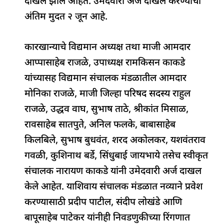
दाखल झाले आहेत. उमेदवारी अर्ज दाखल करण्याची
o
p
अंतिम मुदत २ जून आहे.
k
कारखान्याचे विद्यमान अध्यक्ष तथा माजी आमदार
आप्पासाहेब राजळे, उपाध्यक्ष रामकिसन काकडे
यांच्यासह विद्यमान संचालक मंडळातील आमदार
मोनिका राजळे, माजी जिल्हा परिषद सदस्य राहुल
राजळे, उद्धव वाघ, सुभाष ताठे, श्रीकांत मिसाळ,
रावसाहेब सातपुते, अनिल फलके, बाबासाहेब
किलबिले, सुभाष बुधवंत, शरद अकोलकर, यशवंतराव
गवळी, कुशिनाथ बर्डे, सिंधुबाई जायभाये तसेच स्वीकृत
संचालक नारायण काकडे यांनी उमेदवारी अर्ज दाखल
केले आहेत. याशिवाय संचालक मंडळात नव्याने प्रवेश
करण्यासाठी प्रदीप पाटील, संदीप लोखंडे आणि
बापूसाहेब पाटेकर यांनीही निवडणुकीच्या रिंगणात