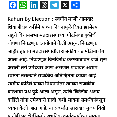
बिनविरोध
F
W
Li
T
T
X
S
निवडीच्या
a
h
n
h
el
h
चर्चांनी
Rahuri By Election : स्वर्गीय माजी आमदार
c
at
k
re
e
ar
राजकीय
शिवाजीराव कर्डिले यांच्या निधनामुळे रिक्त झालेल्या
e
s
e
a
g
e
वातावरण
राहुरी विधानसभा मतदारसंघाच्या पोटनिवडणुकीची
b
A
dI
d
ra
तापले
घोषणा निवडणूक आयोगाने केली असून, निवडणूक
o
p
n
s
m
जाहीर होताच मतदारसंघातील राजकीय घडामोडींना वेग
o
p
आला आहे. निवडणूक बिनविरोध करण्याबाबत चर्चा सुरू
k
असली तरी उमेदवार कोण असणार याबाबत अद्याप
स्पष्टता नसल्याने राजकीय अनिश्चितता कायम आहे.
स्वर्गीय कर्डिले यांच्या निधनानंतर त्यांच्या राजकीय
वारशाचा प्रश्न पुढे आला असून, त्यांचे चिरंजीव अक्षय
कर्डिले यांना उमेदवारी द्यावी अशी भावना समर्थकांकडून
व्यक्त केली जात आहे. या संदर्भात खासदार सुजय विखे
यांनीही पक्षश्रेष्ठींसमोर स्थानिक कार्यकर्त्यांच्या भावना