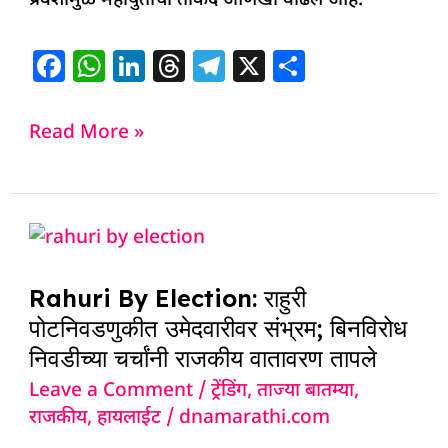
प्रवेशामुळे महायुतीची ताकद आणखी वाढले आहे.
F
W
Li
T
T
X
S
a
h
n
h
el
h
c
at
k
re
e
ar
Read More »
e
s
e
a
g
e
b
A
dI
d
ra
o
p
n
s
m
Rahuri
o
p
By
k
Rahuri By Election: राहुरी
Election:
पोटनिवडणुकीत उमेदवारीवर संभ्रम; बिनविरोध
राहुरी
निवडीच्या चर्चांनी राजकीय वातावरण तापले
पोटनिवडणुकीत
Leave a Comment
/
ट्रेंडिंग
,
ताज्या बातम्या
,
उमेदवारीवर
राजकीय
,
हायलाईट
/
dnamarathi.com
संभ्रम;