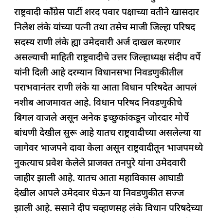
e
s
e
a
g
e
करणार?
राष्ट्रवादी काँग्रेस पार्टी शरद पवार पक्षाच्या वतीने खासदार
b
A
dI
d
ra
निलेश लंके यांच्या पत्नी तथा तसेच माजी जिल्हा परिषद
o
p
n
s
m
सदस्य राणी लंके ह्या उमेदवारी अर्ज दाखल करणार
o
p
असल्याची माहिती राष्ट्रवादीचे उत्तर जिल्हाध्यक्ष संदीप वर्पे
k
यांनी दिली आहे दरम्यान विधानसभा निवडणुकीतील
पराभवानंतर राणी लंके या आता विधान परिषदेत आपलं
नशीब आजमावत आहे. विधान परिषद निवडणुकीचे
बिगल वाजले असून अनेक इच्छुकांकडून जोरदार मोर्चे
बांधणी देखील सुरू आहे यातच राष्ट्रवादीच्या असलेल्या या
जागेवर भाजपने दावा केला असून राष्ट्रवादीतून भाजपमध्ये
नुकत्याच प्रवेश केलेले प्राजक्त तनपुरे यांना उमेदवारी
जाहीर झाली आहे. यातच आता महाविकास आघाडी
देखील आपले उमेदवार घेऊन या निवडणुकीत सज्ज
झाली आहे. ससाने दीप चव्हाणसह लंके विधान परिषदेच्या