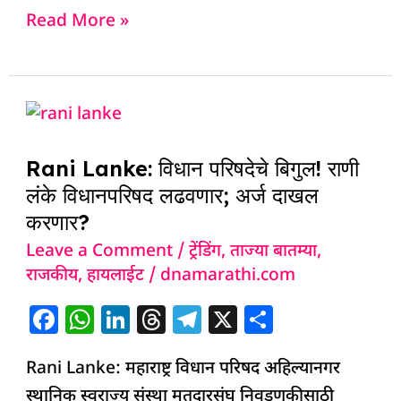
c
at
k
re
e
ar
Read More »
e
s
e
a
g
e
b
A
dI
d
ra
o
p
n
s
m
Rani
o
p
Lanke:
k
Rani Lanke: विधान परिषदेचे बिगुल! राणी
विधान
लंके विधानपरिषद लढवणार; अर्ज दाखल
परिषदेचे
करणार?
बिगुल!
Leave a Comment
/
ट्रेंडिंग
,
ताज्या बातम्या
,
राणी
राजकीय
,
हायलाईट
/
dnamarathi.com
लंके
विधानपरिषद
F
W
Li
T
T
X
S
लढवणार;
a
h
n
h
el
h
अर्ज
Rani Lanke: महाराष्ट्र विधान परिषद अहिल्यानगर
c
at
k
re
e
ar
दाखल
स्थानिक स्वराज्य संस्था मतदारसंघ निवडणुकीसाठी