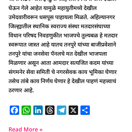
घेऊन गेले आहेत यामुळे महायुतीमध्ये देखील
उमेदवारीवरून धसपूस पाहायला मिळते. अहिल्यानगर
जिल्ह्यातील स्थानिक स्वराज्य संस्था मतदारसंघाच्या
विधान परिषद निवडणुकीत भाजपचे तुल्यबळ हे मतदार
स्वरूपात जास्त आहे यातच तनपुरे यांच्या बाजीप्रवेशाने
तनपुरे यांचा जनसेवा पॅनलचे मत देखील भाजपला
मिळणार असून आता आमदार सत्यजित कदम यांच्या
संगमनेर सेवा समिती चे नगरसेवक काय भूमिका घेणार
तसेच तांबे काय निर्णय घेणार हे देखील पाहणं महत्त्वाचं
ठरणार आहे.
F
W
Li
T
T
X
S
a
h
n
h
el
h
c
at
k
re
e
ar
Read More »