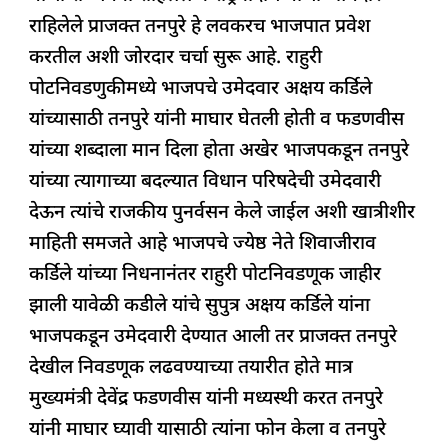
b
A
dI
d
ra
?
राहिलेले प्राजक्त तनपुरे हे लवकरच भाजपात प्रवेश
o
p
n
s
m
करतील अशी जोरदार चर्चा सुरू आहे. राहुरी
o
p
पोटनिवडणुकीमध्ये भाजपचे उमेदवार अक्षय कर्डिले
k
यांच्यासाठी तनपुरे यांनी माघार घेतली होती व फडणवीस
यांच्या शब्दाला मान दिला होता अखेर भाजपकडून तनपुरे
यांच्या त्यागाच्या बदल्यात विधान परिषदेची उमेदवारी
देऊन त्यांचे राजकीय पुनर्वसन केले जाईल अशी खात्रीशीर
माहिती समजते आहे भाजपचे ज्येष्ठ नेते शिवाजीराव
कर्डिले यांच्या निधनानंतर राहुरी पोटनिवडणूक जाहीर
झाली यावेळी कडीले यांचे सुपुत्र अक्षय कर्डिले यांना
भाजपकडून उमेदवारी देण्यात आली तर प्राजक्त तनपुरे
देखील निवडणूक लढवण्याच्या तयारीत होते मात्र
मुख्यमंत्री देवेंद्र फडणवीस यांनी मध्यस्थी करत तनपुरे
यांनी माघार घ्यावी यासाठी त्यांना फोन केला व तनपुरे