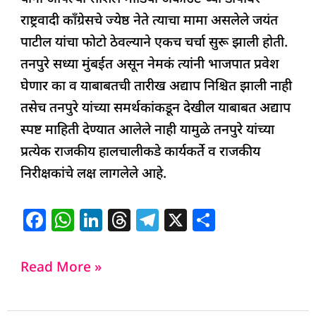
राष्ट्रवादी काँग्रेसचे ज्येष्ठ नेते त्याचा मामा असलेले जयंत
पाटील यांचा फोटो ठेवल्याने एकच चर्चा सुरू झाली होती.
तनपुरे सध्या मुंबईत असून नेमकं त्यांनी भाजपात प्रवेश
घेणार का व याबाबतची तारीख अद्याप निश्चित झाली नाही
तसेच तनपुरे यांच्या समर्थकांकडून देखील याबाबत अद्याप
स्पष्ट माहिती देण्यात आलेले नाही यामुळे तनपुरे यांच्या
प्रत्येक राजकीय हालचालीकडे कार्यकर्ते व राजकीय
निरीक्षकांचे लक्ष लागलेले आहे.
F
W
Li
T
T
X
S
a
h
n
h
el
h
c
at
k
re
e
ar
Read More »
e
s
e
a
g
e
b
A
dI
d
ra