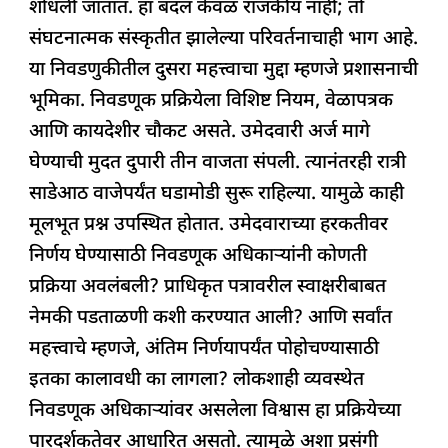
शोधली जातात. हा बदल केवळ राजकीय नाही; तो
संघटनात्मक संस्कृतीत झालेल्या परिवर्तनाचाही भाग आहे.
या निवडणुकीतील दुसरा महत्त्वाचा मुद्दा म्हणजे प्रशासनाची
भूमिका. निवडणूक प्रक्रियेला विशिष्ट नियम, वेळापत्रक
आणि कायदेशीर चौकट असते. उमेदवारी अर्ज मागे
घेण्याची मुदत दुपारी तीन वाजता संपली. त्यानंतरही रात्री
साडेआठ वाजेपर्यंत घडामोडी सुरू राहिल्या. यामुळे काही
मूलभूत प्रश्न उपस्थित होतात. उमेदवाराच्या हरकतीवर
निर्णय घेण्यासाठी निवडणूक अधिकाऱ्यांनी कोणती
प्रक्रिया अवलंबली? प्राधिकृत पत्रावरील स्वाक्षरीबाबत
नेमकी पडताळणी कशी करण्यात आली? आणि सर्वांत
महत्त्वाचे म्हणजे, अंतिम निर्णयापर्यंत पोहोचण्यासाठी
इतका कालावधी का लागला? लोकशाही व्यवस्थेत
निवडणूक अधिकाऱ्यांवर असलेला विश्वास हा प्रक्रियेच्या
पारदर्शकतेवर आधारित असतो. त्यामुळे अशा प्रसंगी