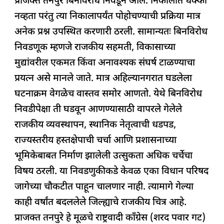
प्राजक्त तनपुरे बिनविरोध निवडून आले. निकालात धक्का
o
p
n
s
m
नव्हता परंतु त्या निकालापर्यंत पोहोचण्याची प्रक्रिया मात्र
o
p
अनेक प्रश्न उपस्थित करणारी ठरली. सामान्यतः बिनविरोध
k
निवडणूक म्हणजे राजकीय सहमती, विकासाच्या
मुद्यांवरील एकमत किंवा अनावश्यक संघर्ष टाळण्याचा
प्रयत्न असे मानले जाते. मात्र अहिल्यानगरात घडलेला
घटनाक्रम वेगळेच वास्तव समोर आणतो. येथे बिनविरोध
निवडीपेक्षा ती घडवून आणण्यासाठी वापरले गेलेले
राजकीय व्यवस्थापन, स्थानिक नेतृत्वाची धडपड,
राज्यस्तरीय हस्तक्षेपाची चर्चा आणि प्रशासनाच्या
भूमिकेबाबत निर्माण झालेली उत्सुकता अधिक चर्चेचा
विषय ठरली. या निवडणुकीकडे केवळ एका विधान परिषद
जागेच्या चौकटीत पाहून चालणार नाही. त्यामागे गेल्या
काही वर्षांत बदललेले जिल्ह्याचे राजकीय चित्र आहे.
प्राजक्त तनपुरे हे मूळचे राष्ट्रवादी काँग्रेस (शरद पवार गट)