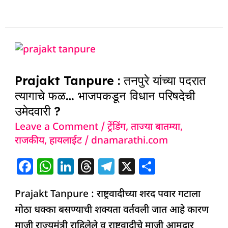
e
s
e
a
g
e
b
A
dI
d
ra
o
p
n
s
m
Prajakt
o
p
Tanpure
k
Prajakt Tanpure : तनपुरे यांच्या पदरात
:
त्यागाचे फळ… भाजपकडून विधान परिषदेची
तनपुरे
उमेदवारी ?
यांच्या
Leave a Comment
/
ट्रेंडिंग
,
ताज्या बातम्या
,
पदरात
राजकीय
,
हायलाईट
/
dnamarathi.com
त्यागाचे
फळ…
F
W
Li
T
T
X
S
भाजपकडून
a
h
n
h
el
h
विधान
Prajakt Tanpure : राष्ट्रवादीच्या शरद पवार गटाला
c
at
k
re
e
ar
परिषदेची
मोठा धक्का बसण्याची शक्यता वर्तवली जात आहे कारण
e
s
e
a
g
e
उमेदवारी
माजी राज्यमंत्री राहिलेले व राष्ट्रवादीचे माजी आमदार