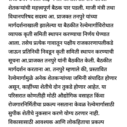
o
p
n
s
m
शेतकऱ्यांची महत्त्वपूर्ण बैठक पार पडली. माजी मंत्री तथा
o
p
विधानपरिषद सदस्य आ. प्राजक्त तनपुरे यांच्या
k
मार्गदर्शनाखाली झालेल्या या बैठकीत रेल्वेमार्गाविरोधात
व्यापक कृती समिती स्थापन करण्याचा निर्णय घेण्यात
आला. तसेच प्रत्येक गावातून पक्षीय राजकारणापलीकडे
जाऊन प्रतिनिधी निवडून कृती समिती स्थापन करण्याची
सूचना आ.प्राजक्त तनपुरे यांनी बैठकीत केली. बैठकीत
मार्गदर्शन करताना आ. तनपुरे म्हणाले की, प्रस्तावित
रेल्वेमार्गामुळे अनेक शेतकऱ्यांच्या जमिनी संपादित होणार
असून, काहींच्या शेतीचे दोन तुकडे होणार आहेत. या
परिसरात कोणतीही मोठी औद्योगिक वसाहत किंवा
रोजगारनिर्मितीचा प्रकल्प नसताना केवळ रेल्वेमार्गासाठी
सुपीक शेतीचे नुकसान करणे योग्य ठरणार नाही.
विकासासाठी आवश्यक आणि लोकहिताचा प्रकल्प