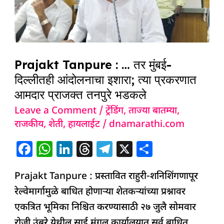
तर
मुंबई-
दिल्लीतही
आंदोलनाचा
Prajakt Tanpure : … तर मुंबई-
इशारा;
दिल्लीतही आंदोलनाचा इशारा; त्या प्रकरणात
त्या
आमदार प्राजक्त तनपुरे भडकले
प्रकरणात
Leave a Comment
/
ट्रेंडिंग
,
ताज्या बातम्या
,
आमदार
राजकीय
,
शेती
,
हायलाईट
/
dnamarathi.com
प्राजक्त
F
W
Li
T
T
X
S
तनपुरे
a
h
n
h
el
h
भडकले
Prajakt Tanpure : प्रस्तावित राहुरी-शनिशिंगणापूर
c
at
k
re
e
ar
रेल्वेमार्गामुळे बाधित होणाऱ्या शेतकऱ्यांच्या प्रश्नावर
e
s
e
a
g
e
एकत्रित भूमिका निश्चित करण्यासाठी २७ जुलै सोमवार
b
A
dI
d
ra
रोजी उंबरे येथील साई मंगल कार्यालयात सर्व बाधित