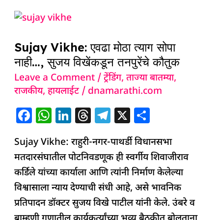
o
p
n
s
m
Sujay
o
p
Vikhe:
k
Sujay Vikhe: एवढा मोठा त्याग सोपा
एवढा
नाही…, सुजय विखेंकडून तनपुरेंचे कौतुक
मोठा
Leave a Comment
/
ट्रेंडिंग
,
ताज्या बातम्या
,
त्याग
राजकीय
,
हायलाईट
/
dnamarathi.com
सोपा
नाही…,
F
W
Li
T
T
X
S
सुजय
a
h
n
h
el
h
विखेंकडून
Sujay Vikhe: राहुरी-नगर-पाथर्डी विधानसभा
c
at
k
re
e
ar
तनपुरेंचे
मतदारसंघातील पोटनिवडणूक ही स्वर्गीय शिवाजीराव
e
s
e
a
g
e
कौतुक
कर्डिले यांच्या कार्याला आणि त्यांनी निर्माण केलेल्या
b
A
dI
d
ra
विश्वासाला न्याय देण्याची संधी आहे, असे भावनिक
o
p
n
s
m
प्रतिपादन डॉक्टर सुजय विखे पाटील यांनी केले. उंबरे व
o
p
ब्राम्हणी गणातील कार्यकर्त्यांच्या भव्य बैठकीत बोलताना