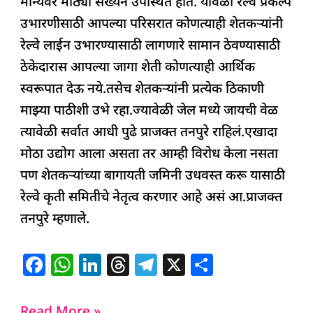
मान्यवर मोठ्या संख्येने उपस्थित होते. यावेळी रेल्वे प्रकल्प
उभारणीसाठी आपल्या परिसरात कोणत्याही शेतकऱ्यांनी
रेल्वे लाईन उभारण्यासाठी लागणारे सामान ठेवण्यासाठी
ठेकेदारास आपल्या जागा शेती कोणत्याही आर्थिक
स्वरूपात देऊ नये.तसेच शेतकऱ्यांनी प्रत्येक ठिकाणी
माझ्या पाठीशी उभे रहा.ज्यावेळी जेल मध्ये जायची वेळ
त्यावेळी सर्वात आधी पुढे प्राजक्त तनपुरे राहिलं.एखादा
मोठा उद्योग आला असता तर आम्ही विरोध केला नसता
पण शेतकऱ्यांच्या बागायती जमिनी उधवस्त करू यासाठी
रेल्वे कृती समितीचे नेतृत्व करणार आहे असं आ.प्राजक्त
तनपुरे म्हणाले.
F
W
Li
T
T
X
S
a
h
n
h
el
h
c
at
k
re
e
ar
Read More »