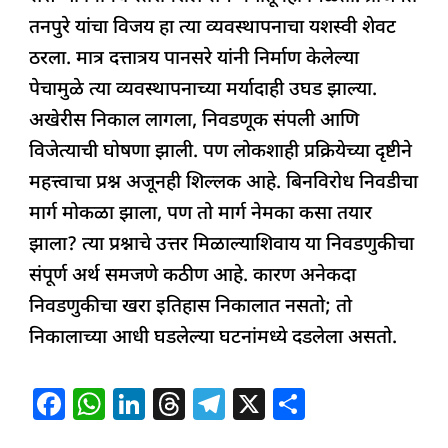
तनपुरे यांचा विजय हा त्या व्यवस्थापनाचा यशस्वी शेवट
ठरला. मात्र दत्तात्रय पानसरे यांनी निर्माण केलेल्या
पेचामुळे त्या व्यवस्थापनाच्या मर्यादाही उघड झाल्या.
अखेरीस निकाल लागला, निवडणूक संपली आणि
विजेत्याची घोषणा झाली. पण लोकशाही प्रक्रियेच्या दृष्टीने
महत्त्वाचा प्रश्न अजूनही शिल्लक आहे. बिनविरोध निवडीचा
मार्ग मोकळा झाला, पण तो मार्ग नेमका कसा तयार
झाला? त्या प्रश्नाचे उत्तर मिळाल्याशिवाय या निवडणुकीचा
संपूर्ण अर्थ समजणे कठीण आहे. कारण अनेकदा
निवडणुकीचा खरा इतिहास निकालात नसतो; तो
निकालाच्या आधी घडलेल्या घटनांमध्ये दडलेला असतो.
F
W
Li
T
T
X
S
a
h
n
h
el
h