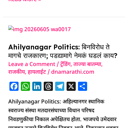
e
s
e
a
g
e
b
A
dI
d
ra
o
p
n
s
m
Ahilyanagar
o
p
Politics:
k
Ahilyanagar Politics: बिनविरोध ते
बिनविरोध
मागचे राजकारण; पडद्यामागे नेमकं घडलं काय?
ते
Leave a Comment
/
ट्रेंडिंग
,
ताज्या बातम्या
,
मागचे
राजकीय
,
हायलाईट
/
dnamarathi.com
राजकारण;
पडद्यामागे
F
W
Li
T
T
X
S
नेमकं
a
h
n
h
el
h
घडलं
Ahilyanagar Politics: अहिल्यानगर स्थानिक
c
at
k
re
e
ar
काय?
स्वराज्य संस्था मतदारसंघाच्या विधान परिषद
e
s
e
a
g
e
निवडणुकीचा निकाल अपेक्षितच होता. भाजपचे उमेदवार
b
A
dI
d
ra