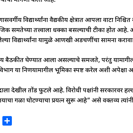
रण्याची मागणी केली आहे.
ासवर्गीय विद्यार्थ्यांना वैद्यकीय क्षेत्रात आपला वाटा निश्च
माजिक समतेच्या तत्त्वाला धक्का बसल्याची टीका होत आह
्या विद्यार्थ्यांना यामुळे आणखी अडचणींचा सामना कराव
रीय बैठकीत घेण्यात आला असल्याचे समजते, परंतु यामागील
 विभाग या निर्णयामागील भूमिका स्पष्ट करेल अशी अपेक्षा आ
ाला देखील तोंड फुटले आहे. विरोधी पक्षांनी सरकारवर ह
चा गळा घोटण्याचा प्रयत्न सुरू आहे” असे वक्तव्य त्यांनी
X
S
h