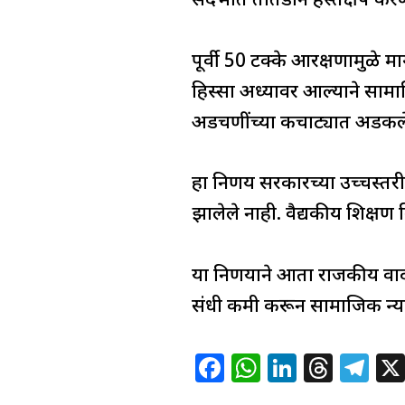
संदर्भात तातडीने हस्तक्षेप क
पूर्वी 50 टक्के आरक्षणामुळे माग
हिस्सा अर्ध्यावर आल्याने सा
अडचणींच्या कचाट्यात अडकलेल
हा निर्णय सरकारच्या उच्चस्त
झालेले नाही. वैद्यकीय शिक्षण
या निर्णयाने आता राजकीय वाद
संधी कमी करून सामाजिक न्याया
F
W
Li
T
T
a
h
n
h
el