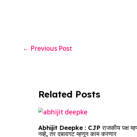
c
at
k
re
e
e
s
e
a
g
b
A
dI
d
ra
o
p
n
s
m
o
p
←
Previous Post
k
Related Posts
Abhijit Deepke : CJP राजकीय पक्ष म्ह
नव्हे, तर दबावगट म्हणून काम करणार