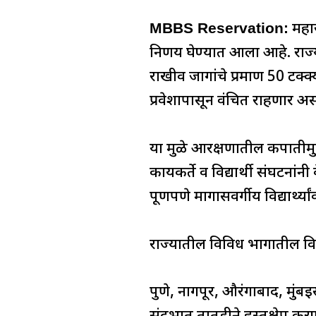
a
h
n
h
el
c
at
k
re
e
MBBS Reservation:
महार
e
s
e
a
g
निर्णय घेण्यात आला आहे. र
b
A
dI
d
ra
राखीव जागांचे प्रमाण 50 टक्क्
o
p
n
s
m
प्रवेशापासून वंचित राहणार असल
o
p
k
या मुळे आरक्षणातील कपातीमुळ
कार्यकर्ते व विद्यार्थी संघटनां
पूर्णपणे मागासवर्गीय विद्यार
राज्यातील विविध भागातील विद्य
पुणे, नागपूर, औरंगाबाद, मुंबईस