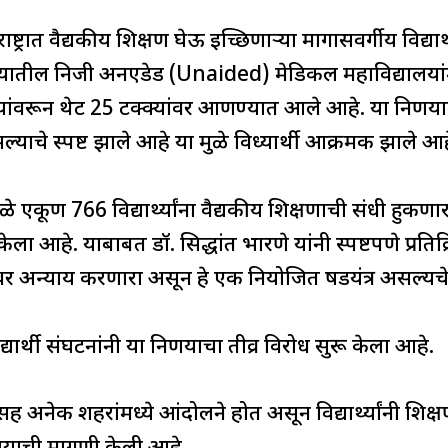
h
ar
ाष्ट्रात वैद्यकीय शिक्षण घेऊ इच्छिणाऱ्या मागासवर्गीय विद्य
e
ाज्यातील निजी अनएडेड (Unaided) मेडिकल महाविद्यालया
यांवरून थेट 25 टक्क्यांवर आणण्यात आले आहे. या निर्णयामु
्याचे स्पष्ट झाले आहे या मुळे विध्यार्थी आक्रमक झाले आह
े एकूण 766 विद्यार्थ्यांना वैद्यकीय शिक्षणाची संधी हु
नी केला आहे. याबाबत डॉ. सिद्धांत भारणे यांनी स्पष्टपणे प्रतिक
्थ्यांवर अन्याय करणारा असून हे एक नियोजित षडयंत्र असल्य
ार्थी संघटनांनी या निर्णयाचा तीव्र विरोध सुरू केला आहे.
ह अनेक शहरांमध्ये आंदोलने होत असून विद्यार्थ्यांनी शिक्षणमं