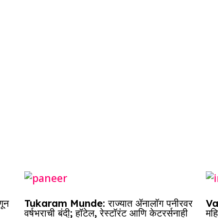
ar
e
णून
Tukaram Munde: राज्यात ॲनालॉग पनीरवर
Vai
वर्षभराची बंदी; हॉटेल, रेस्टॉरंट आणि केटरर्सनाही
महि