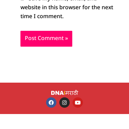
website in this browser for the next
time I comment.
F
I
Y
a
n
o
c
s
u
e
t
t
b
a
u
o
g
b