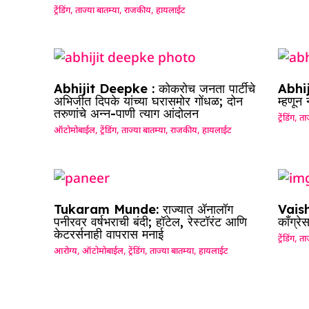
ट्रेंडिंग
,
ताज्या बातम्या
,
राजकीय
,
हायलाईट
Abhijit Deepke : कोकरोच जनता पार्टीचे
Abhij
अभिजीत दिपके यांच्या घरासमोर गोंधळ; दोन
म्हणून
तरुणांचे अन्न-पाणी त्याग आंदोलन
ट्रेंडिंग
,
ताज
ऑटोमोबाईल
,
ट्रेंडिंग
,
ताज्या बातम्या
,
राजकीय
,
हायलाईट
Tukaram Munde: राज्यात ॲनालॉग
Vaish
पनीरवर वर्षभराची बंदी; हॉटेल, रेस्टॉरंट आणि
काँग्रे
केटरर्सनाही वापरास मनाई
ट्रेंडिंग
,
ताज
आरोग्य
,
ऑटोमोबाईल
,
ट्रेंडिंग
,
ताज्या बातम्या
,
हायलाईट