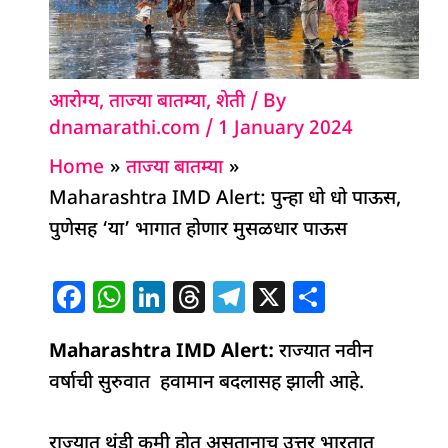
आरोग्य
,
ताज्या बातम्या
,
शेती
/ By
dnamarathi.com
/
1 January 2024
Home
ताज्या बातम्या
Maharashtra IMD Alert: पुन्हा धो धो पाऊस,
पुणेसह ‘या’ भागात होणार मुसळधार पाऊस
F
W
Li
T
T
X
S
a
h
n
h
el
h
Maharashtra IMD Alert:
c
at
k
re
e
राज्यात नवीन
ar
वर्षाची सुरुवात हवामान बदलासह झाली आहे.
e
s
e
a
g
e
b
A
dI
d
ra
राज्यात थंडी कमी होत असतानाच उत्तर भारतात