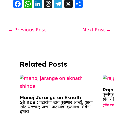
F
W
Li
T
T
X
S
a
h
n
h
el
h
c
at
k
re
e
ar
e
s
e
a
g
e
←
Previous Post
Next Post
→
b
A
dI
d
ra
o
p
n
s
m
o
p
k
Related Posts
Rajpa
कर्जप्
Manoj Jarange on Eknath
होणार
Shinde : गद्दारीचा डाग पुसणार आम्ही, आता
ट्रेंडिंग
,
ताज
सीट पडणार; जरांगे पाटलांचा एकनाथ शिंदेंना
इशारा